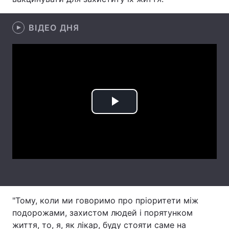
Лонгріди
ВІДЕО ДНЯ
Відео з Youtube
Статті
Інтерв'ю
Думки
Архів
Вакансії
Play
Контакти
Video
Послуги
"Тому, коли ми говоримо про пріоритети між
подорожами, захистом людей і порятунком
життя, то, я, як лікар, буду стояти саме на