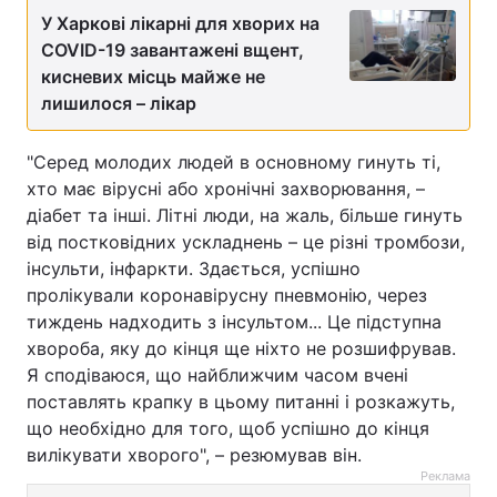
У Харкові лікарні для хворих на
COVID-19 завантажені вщент,
кисневих місць майже не
лишилося – лікар
"Серед молодих людей в основному гинуть ті,
хто має вірусні або хронічні захворювання, –
діабет та інші. Літні люди, на жаль, більше гинуть
від постковідних ускладнень – це різні тромбози,
інсульти, інфаркти. Здається, успішно
пролікували коронавірусну пневмонію, через
тиждень надходить з інсультом... Це підступна
хвороба, яку до кінця ще ніхто не розшифрував.
Я сподіваюся, що найближчим часом вчені
поставлять крапку в цьому питанні і розкажуть,
що необхідно для того, щоб успішно до кінця
вилікувати хворого", – резюмував він.
Реклама