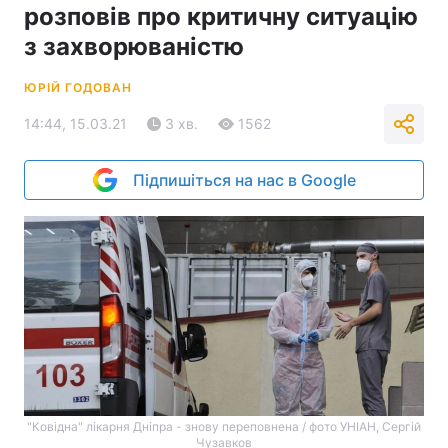
розповів про критичну ситуацію
з захворюваністю
ЮРІЙ ГОДОВАН
14:44, 15.03.21
3 хв.
1562
Підпишіться на нас в Google
"Ковідна" лікарня Дніпра - знову переповнена / фото УНІАН, Сергій
Чузавков