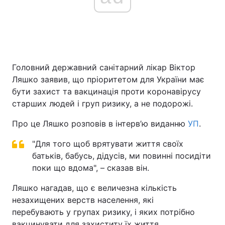
Головна
Війна
Україна
Політика
Головний державний санітарний лікар Віктор
Ляшко заявив, що пріоритетом для України має
Економіка
Світ
бути захист та вакцинація проти коронавірусу
старших людей і груп ризику, а не подорожі.
Спорт
Наука
Про це Ляшко розповів в інтерв’ю виданню
УП
.
Техно і зв'язок
Лайт
"Для того щоб врятувати життя своїх
Зброя
Інциденти
батьків, бабусь, дідусів, ми повинні посидіти
поки що вдома", – сказав він.
Здоров'я
Туризм
Ляшко нагадав, що є величезна кількість
Цікавинки
Погода
незахищених верств населення, які
перебувають у групах ризику, і яких потрібно
Екологія
Регіони
вакцинувати для захиститу їх життя.