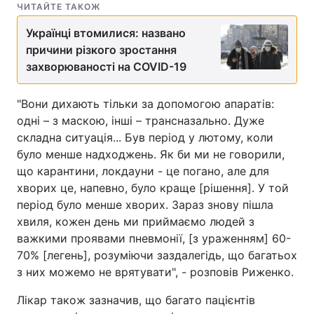
ЧИТАЙТЕ ТАКОЖ
Українці втомилися: названо
причини різкого зростання
захворюваності на COVID-19
"Вони дихають тільки за допомогою апаратів:
одні – з маскою, інші – трансназально. Дуже
складна ситуація... Був період у лютому, коли
було менше надходжень. Як би ми не говорили,
що карантини, локдауни - це погано, але для
хворих це, напевно, було краще [рішення]. У той
період було менше хворих. Зараз знову пішла
хвиля, кожен день ми приймаємо людей з
важкими проявами пневмонії, [з ураженням] 60-
70% [легень], розуміючи заздалегідь, що багатьох
з них можемо не врятувати", - розповів Риженко.
Лікар також зазначив, що багато пацієнтів