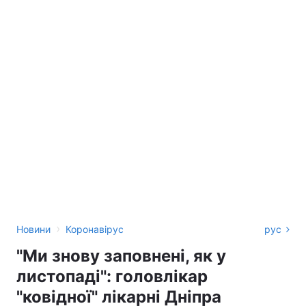
›
Новини
Коронавірус
рус
"Ми знову заповнені, як у
листопаді": головлікар
"ковідної" лікарні Дніпра