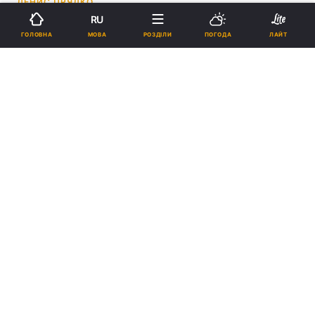
ДЕНИС ПРЯДКО
RU
11:31, 11.01.21
2 хв.
2414
МОВА
ГОЛОВНА
РОЗДІЛИ
ПОГОДА
ЛАЙТ
Підпишіться на нас в Google
Лікарняне ліжко в палаті / фото Васильєва / Facebook
За словами мами хлопчика, якому довелося
лежати в цій лікарні, претензій до лікарів у
неї немає.