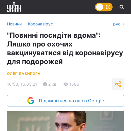
›
Новини
Коронавірус
рус
"Повинні посидіти вдома":
Ляшко про охочих
вакцинуватися від коронавірусу
для подорожей
ОЛЕГ ДАВИГОРА
16:53, 15.03.21
2 хв.
1586
Підпишіться на нас в Google