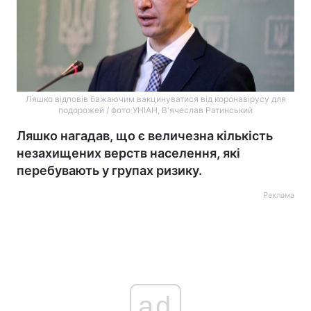
Ляшко відповів бажаючим вакцинуватися від коронавірусу для
подорожей / фото УНІАН, В'ячеслав Ратинський
Ляшко нагадав, що є величезна кількість
незахищених верств населення, які
перебувають у групах ризику.
Реклама
ad