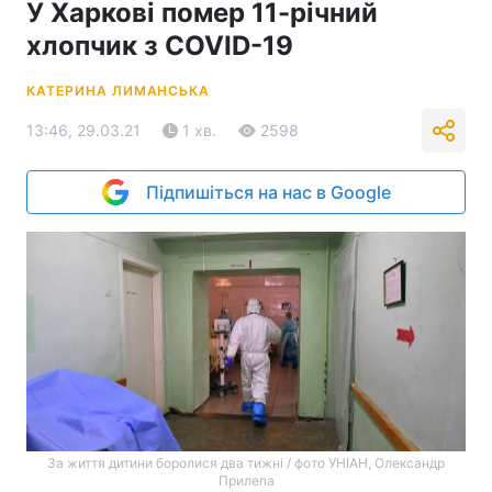
У Харкові помер 11-річний
хлопчик з COVID-19
КАТЕРИНА ЛИМАНСЬКА
13:46, 29.03.21
1 хв.
2598
Підпишіться на нас в Google
За життя дитини боролися два тижні / фото УНІАН, Олександр
Прилепа