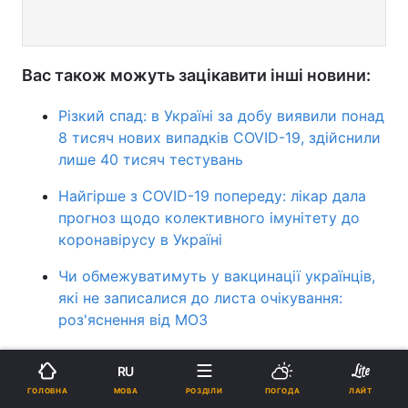
Вас також можуть зацікавити інші новини:
Різкий спад: в Україні за добу виявили понад
8 тисяч нових випадків COVID-19, здійснили
лише 40 тисяч тестувань
Найгірше з COVID-19 попереду: лікар дала
прогноз щодо колективного імунітету до
коронавірусу в Україні
Чи обмежуватимуть у вакцинації українців,
які не записалися до листа очікування:
роз'яснення від МОЗ
При вакцинації від СOVID-19 не можна
RU
використовувати другу дозу препарату
МОВА
ГОЛОВНА
РОЗДІЛИ
ПОГОДА
ЛАЙТ
іншого виробника – епідеміолог