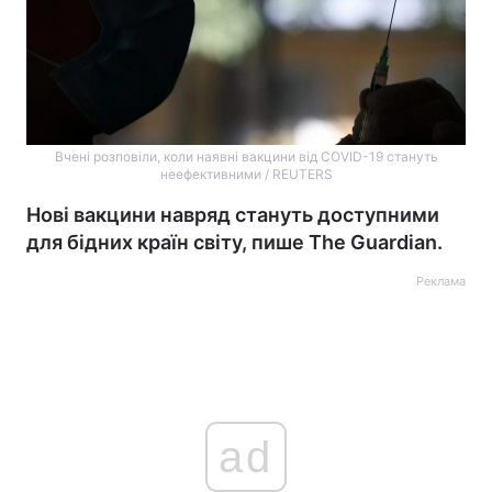
Вчені розповіли, коли наявні вакцини від COVID-19 стануть
неефективними / REUTERS
Нові вакцини навряд стануть доступними
для бідних країн світу, пише The Guardian.
Реклама
ad