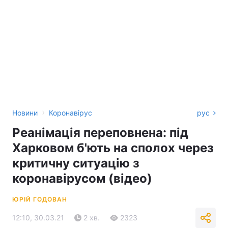
›
Новини
Коронавірус
рус
Реанімація переповнена: під
Харковом б'ють на сполох через
критичну ситуацію з
коронавірусом (відео)
ЮРІЙ ГОДОВАН
12:10, 30.03.21
2 хв.
2323