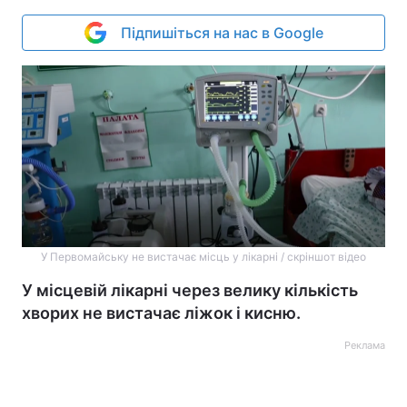
Підпишіться на нас в Google
У Первомайську не вистачає місць у лікарні / скріншот відео
У місцевій лікарні через велику кількість
хворих не вистачає ліжок і кисню.
Реклама