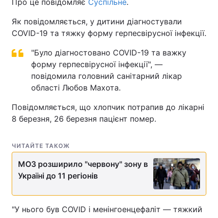
Про це повідомляє
Суспільне
.
Як повідомляється, у дитини діагностували
COVID-19 та тяжку форму герпесвірусної інфекції.
"Було діагностовано COVID-19 та важку
форму герпесвірусної інфекції", —
повідомила головний санітарний лікар
області Любов Махота.
Повідомляється, що хлопчик потрапив до лікарні
8 березня, 26 березня пацієнт помер.
ЧИТАЙТЕ ТАКОЖ
МОЗ розширило "червону" зону в
Україні до 11 регіонів
"У нього був COVID і менінгоенцефаліт — тяжкий