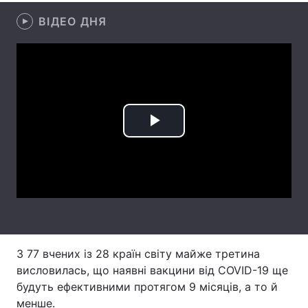
ВІДЕО ДНЯ
Лонгріди
Відео з Youtube
Статті
Інтерв'ю
Думки
Архів
Вакансії
Play
Контакти
Video
Послуги
З 77 вчених із 28 країн світу майже третина
висловилась, що наявні вакцини від COVID-19 ще
будуть ефективними протягом 9 місяців, а то й
менше.