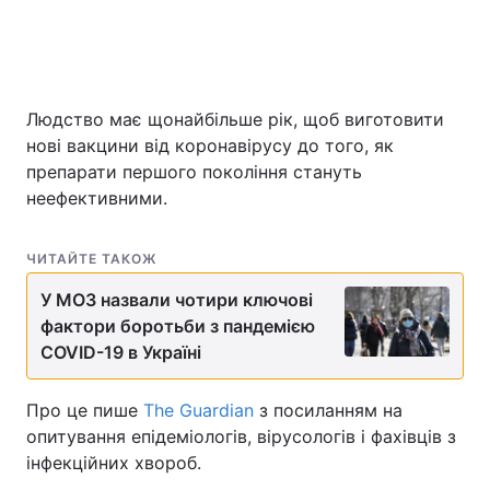
Головна
Війна
Людство має щонайбільше рік, щоб виготовити
Україна
Політика
нові вакцини від коронавірусу до того, як
препарати першого покоління стануть
Економіка
Світ
неефективними.
Спорт
Наука
ЧИТАЙТЕ ТАКОЖ
Техно і зв'язок
Лайт
У МОЗ назвали чотири ключові
фактори боротьби з пандемією
Зброя
Інциденти
COVID-19 в Україні
Здоров'я
Туризм
Про це пише
The Guardian
з посиланням на
Цікавинки
Погода
опитування епідеміологів, вірусологів і фахівців з
інфекційних хвороб.
Екологія
Регіони