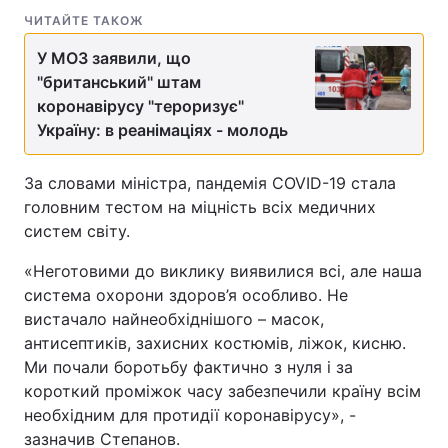
ЧИТАЙТЕ ТАКОЖ
У МОЗ заявили, що
"британський" штам
коронавірусу "тероризує"
Україну: в реанімаціях - молодь
За словами міністра, пандемія COVID-19 стала
головним тестом на міцність всіх медичних
систем світу.
«Неготовими до виклику виявилися всі, але наша
система охорони здоров’я особливо. Не
вистачало найнеобхіднішого – масок,
антисептиків, захисних костюмів, ліжок, кисню.
Ми почали боротьбу фактично з нуля і за
короткий проміжок часу забезпечили країну всім
необхідним для протидії коронавірусу», -
зазначив Степанов.