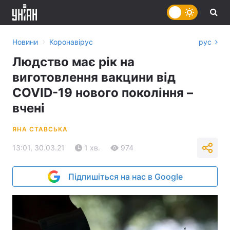
›
Новини
Коронавірус
рус
Людство має рік на
виготовлення вакцини від
COVID-19 нового покоління –
вчені
ЯНА СТАВСЬКА
13:01, 30.03.21
1 хв.
974
Підпишіться на нас в Google