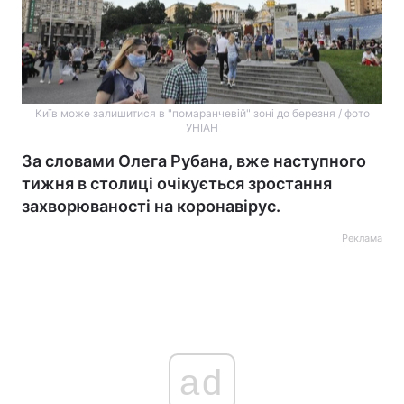
Київ може залишитися в "помаранчевій" зоні до березня / фото
УНІАН
За словами Олега Рубана, вже наступного
тижня в столиці очікується зростання
захворюваності на коронавірус.
Реклама
ad