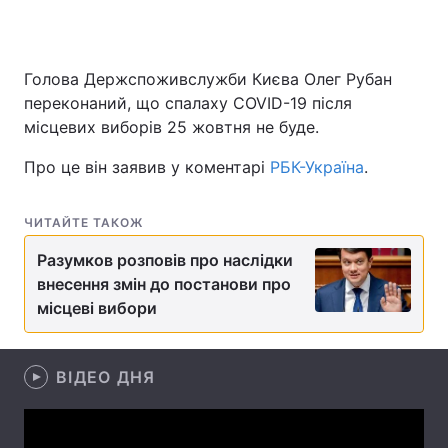
Голова Держспоживслужби Києва Олег Рубан
Головна
Війна
переконаний, що спалаху COVID-19 після
місцевих виборів 25 жовтня не буде.
Україна
Політика
Про це він заявив у коментарі
РБК-Україна
.
Економіка
Світ
Спорт
Наука
ЧИТАЙТЕ ТАКОЖ
Разумков розповів про наслідки
Техно і зв'язок
Лайт
внесення змін до постанови про
Зброя
Інциденти
місцеві вибори
Здоров'я
Туризм
ВІДЕО ДНЯ
Цікавинки
Погода
Екологія
Регіони