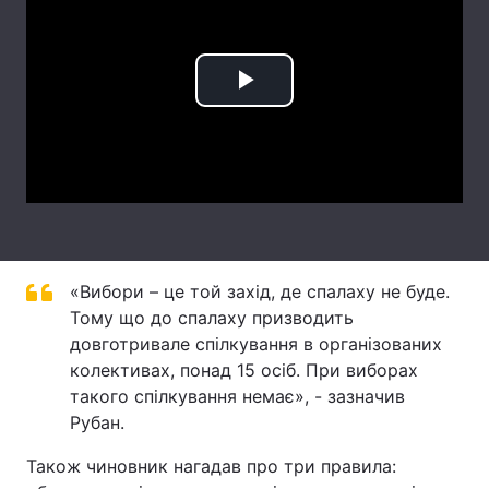
Лонгріди
Play
Відео з Youtube
Статті
Video
Інтерв'ю
Думки
Архів
Вакансії
Контакти
«Вибори – це той захід, де спалаху не буде.
Послуги
Тому що до спалаху призводить
довготривале спілкування в організованих
колективах, понад 15 осіб. При виборах
такого спілкування немає», - зазначив
Рубан.
Також чиновник нагадав про три правила: