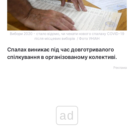
Вибори 2020 - стало відомо, чи чекати нового спалаху COVID-19
після місцевих виборів / Фото УНІАН
Спалах виникає під час довготривалого
спілкування в організованому колективі.
Реклама
ad