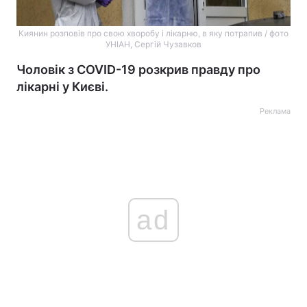
Киянин розповів про свою хворобу і лікарню, в яку потрапив / фото
УНІАН, Сергій Чузавков
Чоловік з COVID-19 розкрив правду про
лікарні у Києві.
Реклама
ad