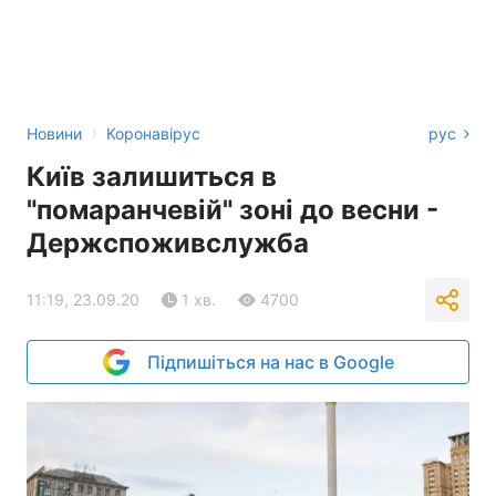
›
Новини
Коронавірус
рус
Київ залишиться в
"помаранчевій" зоні до весни -
Держспоживслужба
11:19, 23.09.20
1 хв.
4700
Підпишіться на нас в Google