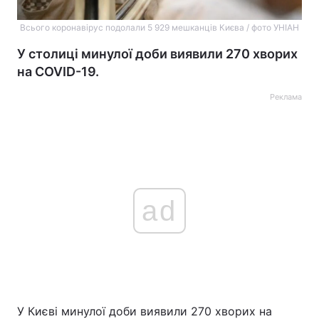
Всього коронавірус подолали 5 929 мешканців Києва / фото УНІАН
У столиці минулої доби виявили 270 хворих
на COVID-19.
Реклама
ad
У Києві минулої доби виявили 270 хворих на