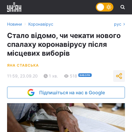
›
Новини
Коронавірус
рус
Стало відомо, чи чекати нового
спалаху коронавірусу після
місцевих виборів
ЯНА СТАВСЬКА
11:59, 23.09.20
1 хв.
518
ВИБОРИ
Підпишіться на нас в Google