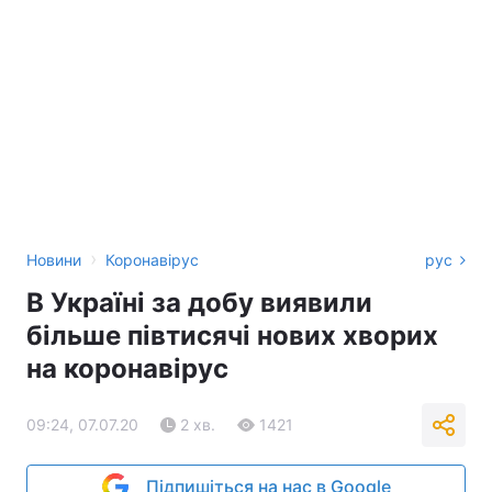
›
Новини
Коронавірус
рус
В Україні за добу виявили
більше півтисячі нових хворих
на коронавірус
09:24, 07.07.20
2 хв.
1421
Підпишіться на нас в Google