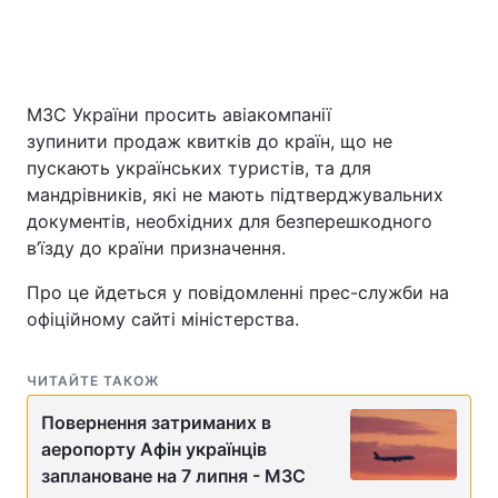
Головна
Війна
МЗС України просить авіакомпанії
зупинити продаж квитків до країн, що не
Україна
Політика
пускають українських туристів, та для
мандрівників, які не мають підтверджувальних
Економіка
Світ
документів, необхідних для безперешкодного
Спорт
Наука
в’їзду до країни призначення.
Про це йдеться у повідомленні прес-служби на
Техно і зв'язок
Лайт
офіційному сайті міністерства.
Зброя
Інциденти
ЧИТАЙТЕ ТАКОЖ
Здоров'я
Туризм
Повернення затриманих в
Цікавинки
Погода
аеропорту Афін українців
заплановане на 7 липня - МЗС
Екологія
Регіони