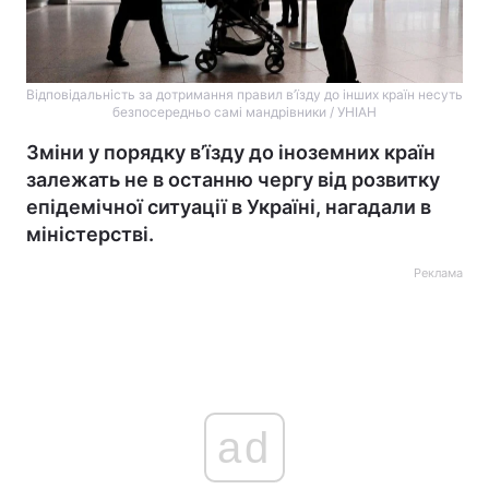
Відповідальність за дотримання правил в’їзду до інших країн несуть
безпосередньо самі мандрівники / УНІАН
Зміни у порядку в’їзду до іноземних країн
залежать не в останню чергу від розвитку
епідемічної ситуації в Україні, нагадали в
міністерстві.
Реклама
ad