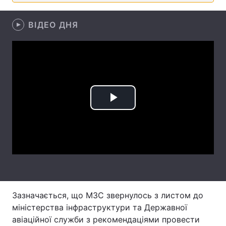
Лонгріди
ВІДЕО ДНЯ
Відео з Youtube
Статті
Інтерв'ю
Думки
Архів
Вакансії
Play
Контакти
Video
Послуги
Зазначається, що МЗС звернулось з листом до
міністерства інфраструктури та Державної
авіаційної служби з рекомендаціями провести