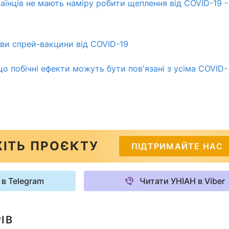
аїнців не мають наміру робити щеплення від COVID-19 -
ви спрей-вакцини від COVID-19
о побічні ефекти можуть бути пов'язані з усіма COVID-
ІТЬ ПРОЄКТУ
ПІДТРИМАЙТЕ НАС
 в Telegram
Читати УНІАН в Viber
ІВ