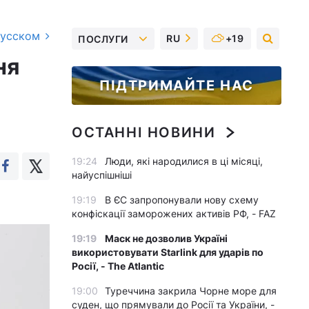
русском
RU
+19
ПОСЛУГИ
ня
ПІДТРИМАЙТЕ НАС
ОСТАННІ НОВИНИ
19:24
Люди, які народилися в ці місяці,
найуспішніші
19:19
В ЄС запропонували нову схему
конфіскації заморожених активів РФ, - FAZ
19:19
Маск не дозволив Україні
використовувати Starlink для ударів по
Росії, - The Atlantic
19:00
Туреччина закрила Чорне море для
суден, що прямували до Росії та України, -