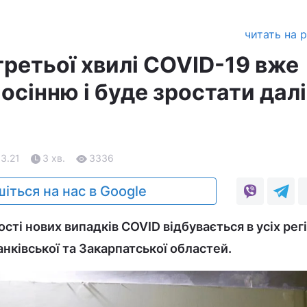
читать на 
третьої хвилі COVID-19 вже
сінню і буде зростати далі
03.21
3 хв.
3336
іться на нас в Google
ості нових випадків COVID відбувається в усіх рег
анківської та Закарпатської областей.