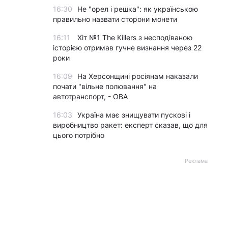
16:30
Не "орел і решка": як українською
правильно назвати сторони монети
16:11
Хіт №1 The Killers з несподіваною
історією отримав гучне визнання через 22
роки
16:09
На Херсонщині росіянам наказали
почати "вільне полювання" на
автотранспорт, - ОВА
16:03
Україна має знищувати пускові і
виробництво ракет: експерт сказав, що для
цього потрібно
Реклама