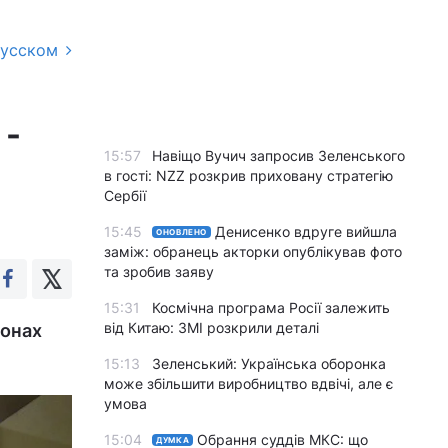
русском
 -
15:57
Навіщо Вучич запросив Зеленського
в гості: NZZ розкрив приховану стратегію
Сербії
15:45
Денисенко вдруге вийшла
ОНОВЛЕНО
заміж: обранець акторки опублікував фото
та зробив заяву
15:31
Космічна програма Росії залежить
від Китаю: ЗМІ розкрили деталі
іонах
15:13
Зеленський: Українська оборонка
може збільшити виробництво вдвічі, але є
умова
15:04
Обрання суддів МКС: що
ДУМКА