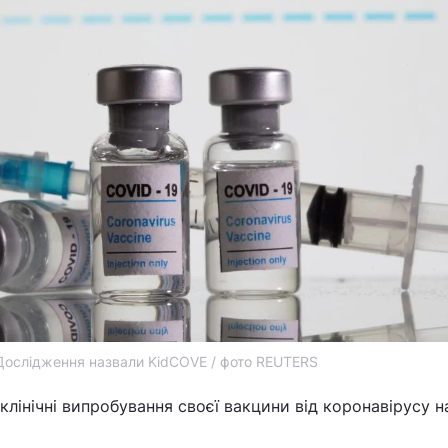
Дослідження назвали KidCOVE / фото REUTERS
лінічні випробування своєї вакцини від коронавірусу на