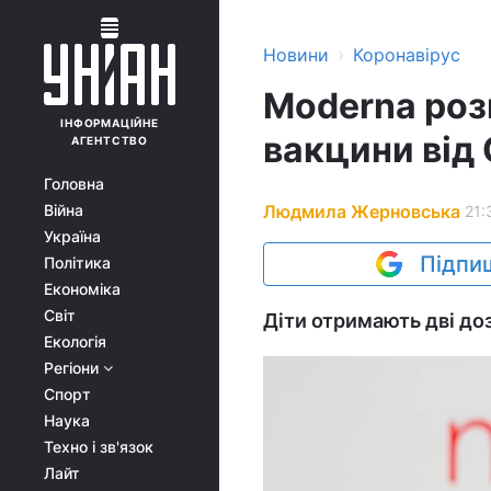
›
Новини
Коронавірус
Moderna роз
ІНФОРМАЦІЙНЕ
вакцини від 
АГЕНТСТВО
Головна
Людмила Жерновська
Війна
21:
Україна
Підпиш
Політика
Економіка
Світ
Діти отримають дві доз
Екологія
Регіони
Спорт
Наука
Техно і зв'язок
Лайт