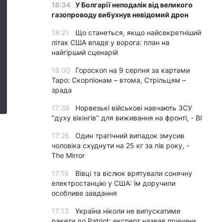
18:34
У Болгарії неподалік від великого
газопроводу вибухнув невідомий дрон
18:21
Що станеться, якщо найсекретніший
літак США впаде у ворога: план на
найгірший сценарій
18:00
Гороскоп на 9 серпня за картами
Таро: Скорпіонам – втома, Стрільцям –
зрада
17:38
Норвезькі військові навчають ЗСУ
"духу вікінгів" для виживання на фронті, - BI
17:26
Один трагічний випадок змусив
чоловіка схуднути на 25 кг за пів року, -
The Mirror
17:16
Вівці та віслюк врятували сонячну
електростанцію у США: їм доручили
особливе завдання
17:13
Україна ніколи не випускатиме
ракети до Patriot: експерт назвав причини