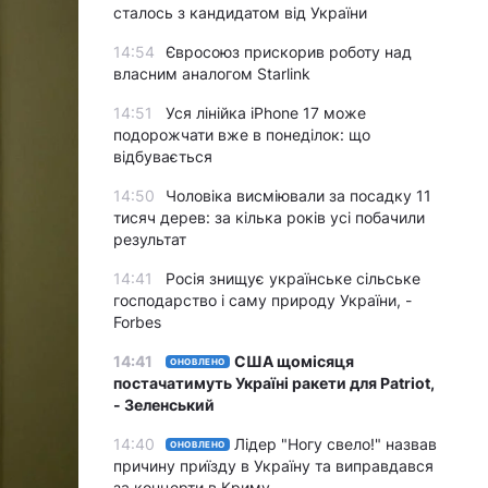
сталось з кандидатом від України
14:54
Євросоюз прискорив роботу над
власним аналогом Starlink
14:51
Уся лінійка iPhone 17 може
подорожчати вже в понеділок: що
відбувається
14:50
Чоловіка висміювали за посадку 11
тисяч дерев: за кілька років усі побачили
результат
14:41
Росія знищує українське сільське
господарство і саму природу України, -
Forbes
14:41
США щомісяця
ОНОВЛЕНО
постачатимуть Україні ракети для Patriot,
- Зеленський
14:40
Лідер "Ногу свело!" назвав
ОНОВЛЕНО
причину приїзду в Україну та виправдався
за концерти в Криму