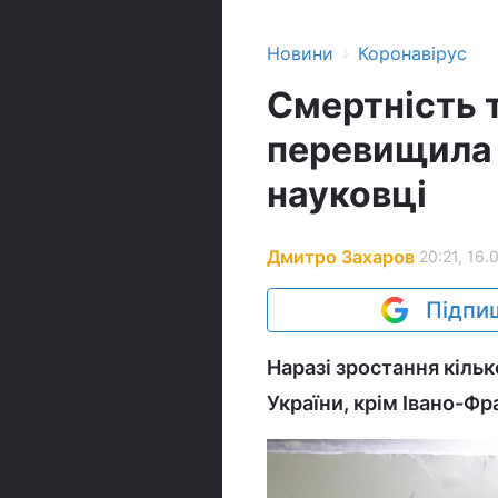
›
Новини
Коронавірус
Смертність 
перевищила о
науковці
Дмитро Захаров
20:21, 16.
Підпиш
Наразі зростання кільк
України, крім Івано-Фр