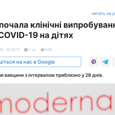
читать на 
почала клінічні випробуван
COVID-19 на дітях
35, 16.03.21
1 хв.
520
іться на нас в Google
и вакцини з інтервалом приблизно у 28 днів.