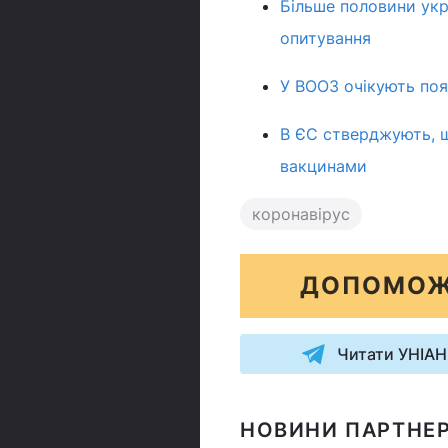
Більше половини укр
опитування
У ВООЗ очікують поя
В ЄС стверджують, щ
вакцинами
коронавірус
ДОПОМОЖ
Читати УНІАН
НОВИНИ ПАРТНЕР