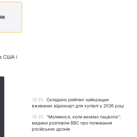
ів
в США і
18:35
Складено рейтинг найкращих
вживаних відеокарт для купівлі у 2026 році
18:35
"Молимося, коли веземо пацієнта":
медики розповіли BBC про полювання
російських дронів