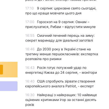
17:10
9 серпня: церковне свято сьогодні,
про що краще мовчати цього дня
17:00
Гороскоп на 9 серпня: Овнам –
прислухатися, Рибам – відпустити минуле
16:55
Смачний печений перець на зиму:
секрет маринаду для ідеальної заготівлі
16:46
До 2030 року в Україні стане на
третину менше першокласників: експертка
розповіла про ризики
16:43
Росія готує потужний удар по
енергетиці Києва до 24 серпня, - монітори
16:40
США спробують зірвати створення
європейського аналога Patriot, - експерт
16:30
Найкращі з найкращих: 10 найвище
оцінених критиками ігор за останні десять
років