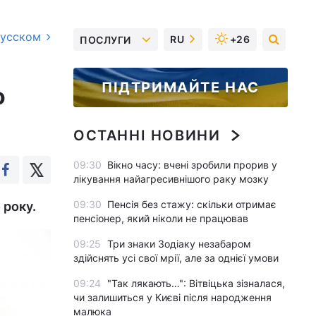
русском
RU
+26
ПОСЛУГИ
ПІДТРИМАЙТЕ НАС
о
ОСТАННІ НОВИНИ
09:30
Вікно часу: вчені зробили прорив у
лікування найагресивнішого раку мозку
09:30
Пенсія без стажу: скільки отримає
 року.
пенсіонер, який ніколи не працював
09:25
Три знаки Зодіаку незабаром
здійснять усі свої мрії, але за однієї умови
09:24
"Так лякають…": Вітвіцька зізналася,
чи залишиться у Києві після народження
малюка