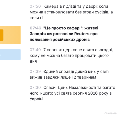
07:50
Камера в під'їзді та у дворі: коли
можна встановлювати без згоди сусідів, а
коли ні
07:46
"Це просто сафарі": жителі
Запоріжжя розповіли Reuters про
полювання російських дронів
07:40
7 серпня: церковне свято сьогодні,
s
кому не можна багато працювати цього
дня
07:39
Єдиний справді дикий кінь у світі
вижив завдяки лише 12 тваринам
07:30
Спаси, День Незалежності та багато
чого іншого: усі свята серпня 2026 року в
Україні
Реклама