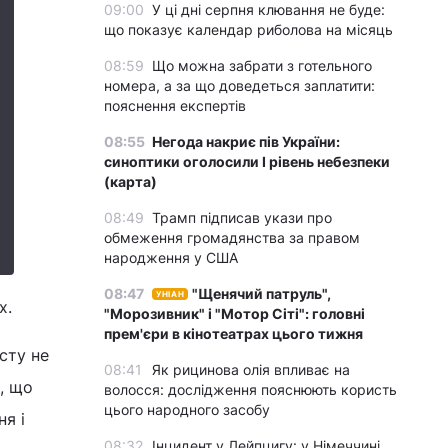
09:00
У ці дні серпня клювання не буде:
що показує календар риболова на місяць
08:59
Що можна забрати з готельного
номера, а за що доведеться заплатити:
пояснення експертів
08:55
Негода накриє пів України:
синоптики оголосили І рівень небезпеки
(карта)
08:49
Трамп підписав укази про
обмеження громадянства за правом
народження у США
08:47
"Щенячий патруль",
УНІАН
х.
"Морозивник" і "Мотор Сіті": головні
прем'єри в кінотеатрах цього тижня
сту не
08:41
Як рицинова олія впливає на
ь, що
волосся: дослідження пояснюють користь
цього народного засобу
ня і
08:32
Інцидент у Лейпцигу: у Німеччині