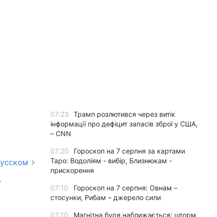
07:23
Трамп розлютився через витік
інформації про дефіцит запасів зброї у США,
– CNN
07:20
Гороскоп на 7 серпня за картами
Таро: Водоліям - вибір, Близнюкам -
русском
прискорення
у
07:10
Гороскоп на 7 серпня: Овнам –
стосунки, Рибам – джерело сили
07:10
Магнітна буря наближається: шторм