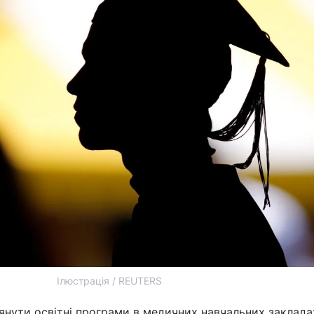
Ілюстрація / REUTERS
лянути освітні програми в медичних навчальних заклада