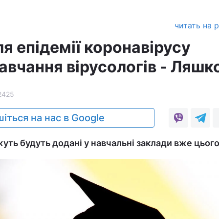
читать на 
сля епідемії коронавірусу
авчання вірусологів - Ляшк
2425
іться на нас в Google
уть будуть додані у навчальні заклади вже цього