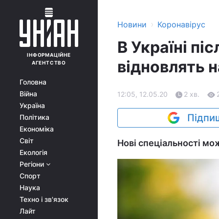
›
Новини
Коронавірус
В Україні пі
ІНФОРМАЦІЙНЕ
відновлять н
АГЕНТСТВО
Головна
Війна
12:05, 12.05.20
2 хв.
Україна
Підпиш
Політика
Економіка
Світ
Нові спеціальності мож
Екологія
Регіони
Спорт
Наука
Техно і зв'язок
Лайт