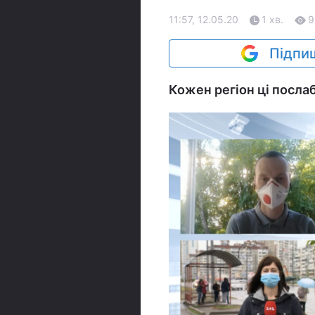
11:57, 12.05.20
1 хв.
9
Підпиш
Кожен регіон ці посла