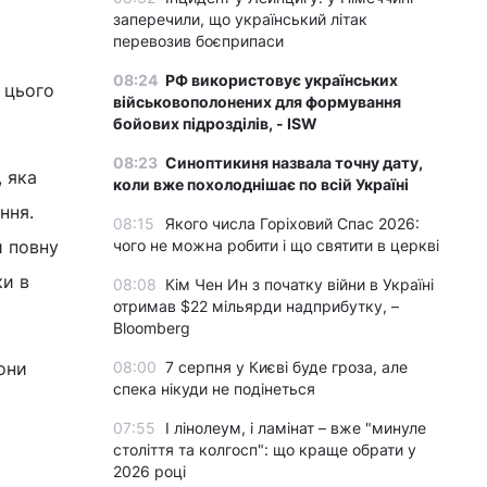
заперечили, що український літак
перевозив боєприпаси
08:24
РФ використовує українських
 цього
військовополонених для формування
бойових підрозділів, - ISW
08:23
Синоптикиня назвала точну дату,
, яка
коли вже похолоднішає по всій Україні
ння.
08:15
Якого числа Горіховий Спас 2026:
чого не можна робити і що святити в церкві
и повну
ки в
08:08
Кім Чен Ин з початку війни в Україні
отримав $22 мільярди надприбутку, –
Bloomberg
08:00
7 серпня у Києві буде гроза, але
они
спека нікуди не подінеться
07:55
І лінолеум, і ламінат – вже "минуле
століття та колгосп": що краще обрати у
2026 році