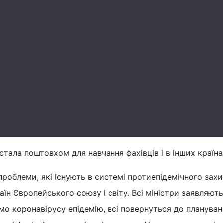
стала поштовхом для навчання фахівців і в інших країна
проблеми, які існують в системі протиепідемічного захи
країн Європейського союзу і світу. Всі міністри заявляют
мо коронавірусу епідемію, всі повернуться до плануван