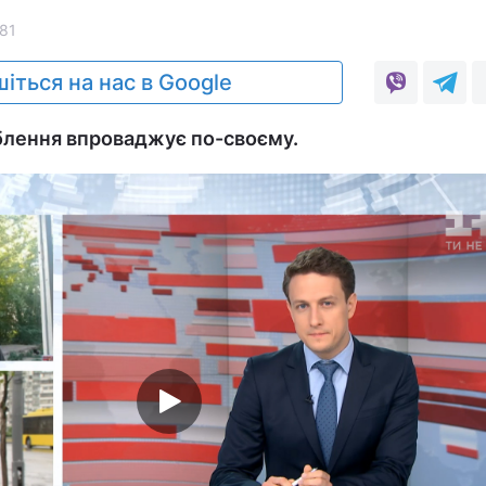
81
іться на нас в Google
блення впроваджує по-своєму.