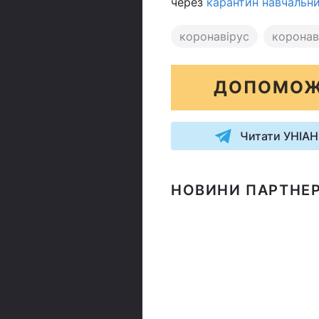
через
карантин навчальни
коронавірус
коронаві
ДОПОМОЖ
Читати УНІАН
НОВИНИ ПАРТНЕР