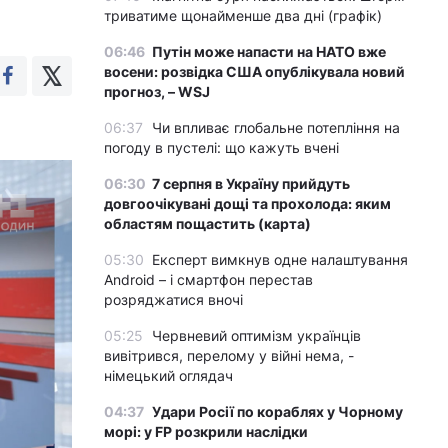
триватиме щонайменше два дні (графік)
06:46
Путін може напасти на НАТО вже
восени: розвідка США опублікувала новий
прогноз, – WSJ
06:37
Чи впливає глобальне потепління на
погоду в пустелі: що кажуть вчені
06:30
7 серпня в Україну прийдуть
довгоочікувані дощі та прохолода: яким
областям пощастить (карта)
05:30
Експерт вимкнув одне налаштування
Android – і смартфон перестав
розряджатися вночі
05:25
Червневий оптимізм українців
вивітрився, перелому у війні нема, -
німецький оглядач
04:37
Удари Росії по кораблях у Чорному
морі: у FP розкрили наслідки