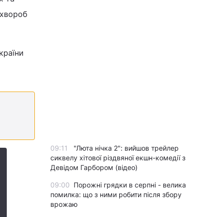
 хвороб
країни
09:11
"Люта нічка 2": вийшов трейлер
сиквелу хітової різдвяної екшн-комедії з
Девідом Гарбором (відео)
09:00
Порожні грядки в серпні - велика
помилка: що з ними робити після збору
врожаю