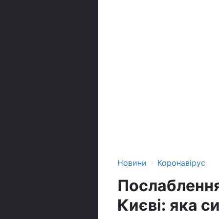
›
Новини
Коронавірус
Послаблення 
Києві: яка си