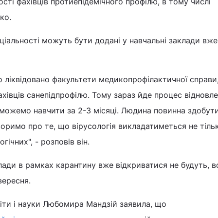
ості фахівців протиепідемічного профілю, в тому числі
ко.
еціальності можуть бути додані у навчальні заклади вже
ло ліквідовано факультети медикопрофілактичної справи
хівців санепідпрофілю. Тому зараз йде процес відновле
зможемо навчити за 2-3 місяці. Людина повинна здобут
воримо про те, що вірусологія викладатиметься не тіль
гічних", - розповів він.
лади в рамках карантину вже відкриватися не будуть, в
вересня.
світи і науки Любомира Мандзій заявила, що