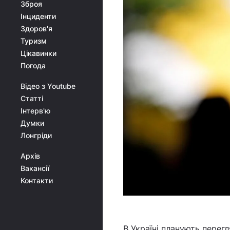
Зброя
Інциденти
Здоров'я
Туризм
Цікавинки
Погода
Відео з Youtube
Статті
Інтерв'ю
Думки
Лонгріди
Архів
Вакансії
Контакти
В Україні планують перег