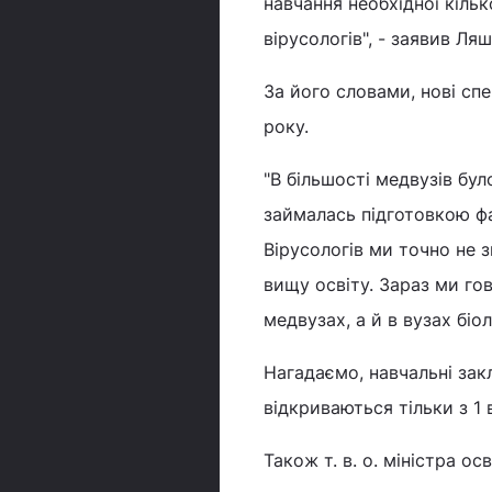
навчання необхідної кільк
вірусологів", - заявив Ляш
За його словами, нові сп
року.
"В більшості медвузів бу
займалась підготовкою фа
Вірусологів ми точно не 
вищу освіту. Зараз ми го
медвузах, а й в вузах біоло
Нагадаємо, навчальні зак
відкриваються тільки з 1 
Також т. в. о. міністра о