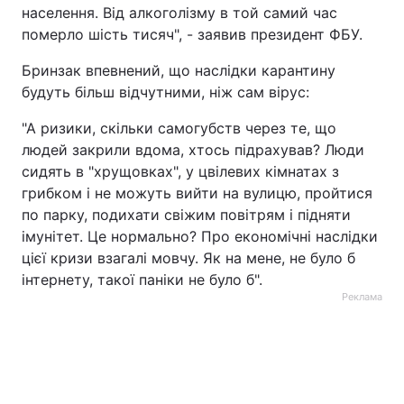
населення. Від алкоголізму в той самий час
Тема оформлення
померло шість тисяч", - заявив президент ФБУ.
Бринзак впевнений, що наслідки карантину
будуть більш відчутними, ніж сам вірус:
"А ризики, скільки самогубств через те, що
людей закрили вдома, хтось підрахував? Люди
сидять в "хрущовках", у цвілевих кімнатах з
грибком і не можуть вийти на вулицю, пройтися
по парку, подихати свіжим повітрям і підняти
імунітет. Це нормально? Про економічні наслідки
цієї кризи взагалі мовчу. Як на мене, не було б
інтернету, такої паніки не було б".
Реклама