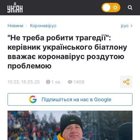
›
Новини
Коронавірус
рус
"Не треба робити трагедії":
керівник українського біатлону
вважає коронавірус роздутою
проблемою
10:22, 16.05.20
1 хв.
1408
Підпишіться на нас в Google