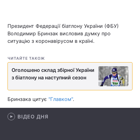
Президент Федерації біатлону України (ФБУ)
Головна
Війна
Володимир Бринзак висловив думку про
ситуацію з коронавірусом в країні.
Україна
Політика
Економіка
Світ
ЧИТАЙТЕ ТАКОЖ
Спорт
Наука
Оголошено склад збірної України
з біатлону на наступний сезон
Техно і зв'язок
Лайт
Зброя
Інциденти
Бринзака цитує
"Главком"
.
Здоров'я
Туризм
ВІДЕО ДНЯ
Цікавинки
Погода
Екологія
Регіони