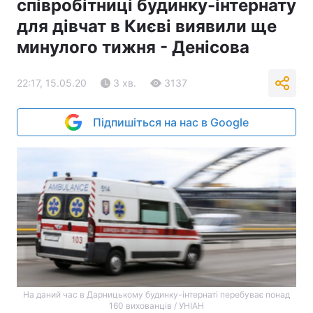
співробітниці будинку-інтернату
для дівчат в Києві виявили ще
минулого тижня - Денісова
22:17, 15.05.20
3 хв.
3137
Підпишіться на нас в Google
На даний час в Дарницькому будинку-інтернаті перебуває понад
160 вихованців / УНІАН