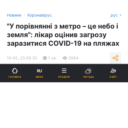
›
Новини
Коронавірус
рус
"У порівнянні з метро – це небо і
земля": лікар оцінив загрозу
заразитися COVID-19 на пляжах
10:45, 23.06.20
1 хв.
3984
RU
Підпишіться на нас в Google
МОВА
ГОЛОВНА
РОЗДІЛИ
ПОГОДА
ЛАЙТ