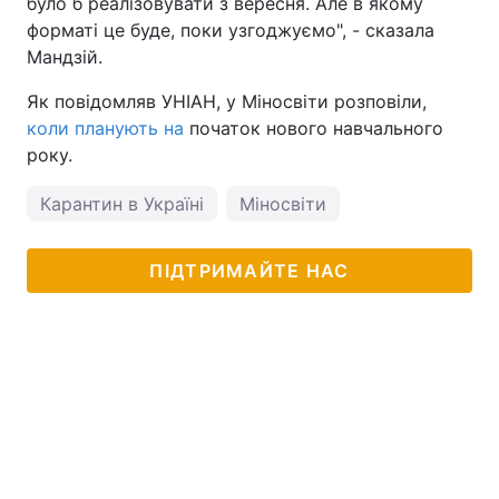
було б реалізовувати з вересня. Але в якому
форматі це буде, поки узгоджуємо", - сказала
Тема оформлення
Мандзій.
Як повідомляв УНІАН, у Міносвіти розповіли,
коли планують на
початок нового навчального
року.
Карантин в Україні
Міносвіти
ПІДТРИМАЙТЕ НАС