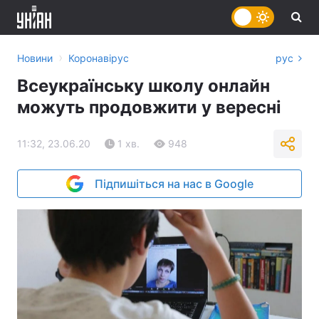
›
Новини
Коронавірус
рус
Всеукраїнську школу онлайн
можуть продовжити у вересні
11:32, 23.06.20
1 хв.
948
Підпишіться на нас в Google