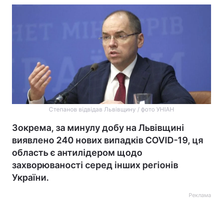
Степанов відвідав Львівщину / фото УНІАН
Зокрема, за минулу добу на Львівщині
виявлено 240 нових випадків COVID-19, ця
область є антилідером щодо
захворюваності серед інших регіонів
України.
Реклама