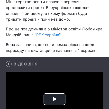
Міністерство освіти планує з вересня
продовжити проект Всеукраїнська школа-
онлайн. При цьому, в якому форматі буде
тривати проект - поки невідомо.
Головна
Війна
Про це повідомила в.о міністра освіти Любомира
Україна
Політика
Мандзій, пише "
РБК-Україна
".
Економіка
Світ
Вона зазначила, що поки немає рішення щодо
переходу на дистанційне навчання з 1 вересня.
Спорт
Наука
Техно і зв'язок
ВІДЕО ДНЯ
Лайт
Зброя
Інциденти
Здоров'я
Туризм
Цікавинки
Погода
Play
Екологія
Регіони