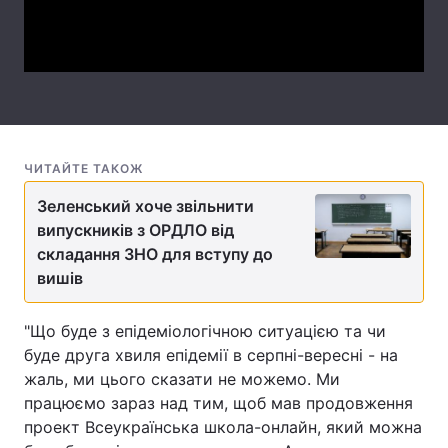
Video
Лонгріди
Відео з Youtube
Статті
Інтерв'ю
Думки
ЧИТАЙТЕ ТАКОЖ
Архів
Вакансії
Зеленський хоче звільнити
Контакти
випускників з ОРДЛО від
складання ЗНО для вступу до
Послуги
вишів
"Що буде з епідеміологічною ситуацією та чи
буде друга хвиля епідемії в серпні-вересні - на
жаль, ми цього сказати не можемо. Ми
працюємо зараз над тим, щоб мав продовження
проект Всеукраїнська школа-онлайн, який можна