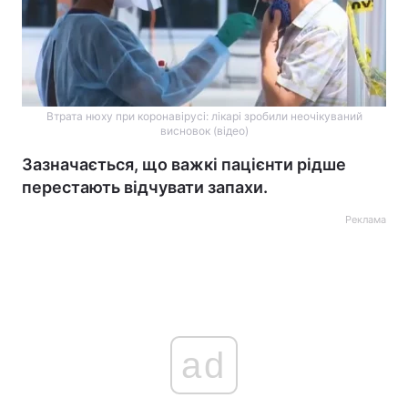
Втрата нюху при коронавірусі: лікарі зробили неочікуваний
висновок (відео)
Зазначається, що важкі пацієнти рідше
перестають відчувати запахи.
Реклама
ad