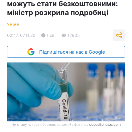
можуть стати безкоштовними:
міністр розкрила подробиці
УНІАН
02:47, 07.11.20
1 хв.
17805
Підпишіться на нас в Google
Чи стануть тести безкоштовними? / фото: ua.
depositphotos.com