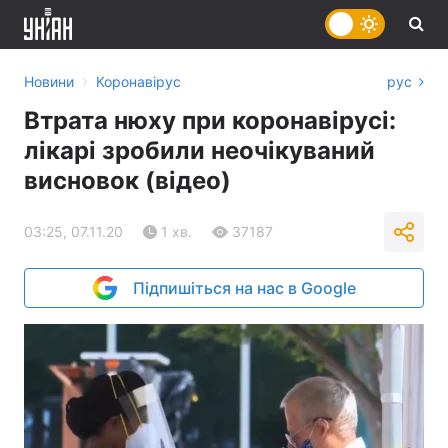
›
Новини
Коронавірус
рус
Втрата нюху при коронавірусі:
лікарі зробили неочікуваний
висновок (відео)
03:25, 07.11.20
1 хв.
37187
Підпишіться на нас в Google