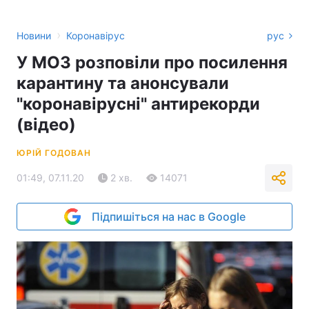
›
Новини
Коронавірус
рус
У МОЗ розповіли про посилення
карантину та анонсували
"коронавірусні" антирекорди
(відео)
ЮРІЙ ГОДОВАН
01:49, 07.11.20
2 хв.
14071
Підпишіться на нас в Google