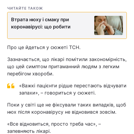
ЧИТАЙТЕ ТАКОЖ
Лонгріди
Втрата нюху і смаку при
коронавірусі: що робити
Відео з Youtube
Статті
Інтерв'ю
Думки
Про це йдеться у сюжеті ТСН.
Архів
Вакансії
Зазначається, що лікарі помітили закономірність,
що цей симптом притаманний людям з легким
Контакти
перебігом хвороби.
Послуги
«Важкі пацієнти рідше перестають відчувати
запахи», – говориться у сюжеті.
Поки у світі ще не фіксували таких випадків, щоб
нюх після коронавірусу не відновився зовсім.
«Все відновиться, просто треба час», –
запевняють лікарі.