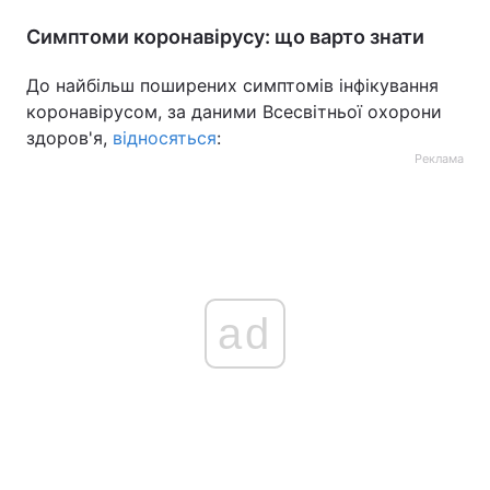
Симптоми коронавірусу: що варто знати
Тема оформлення
До найбільш поширених симптомів інфікування
коронавірусом, за даними Всесвітньої охорони
здоров'я,
відносяться
:
Реклама
ad