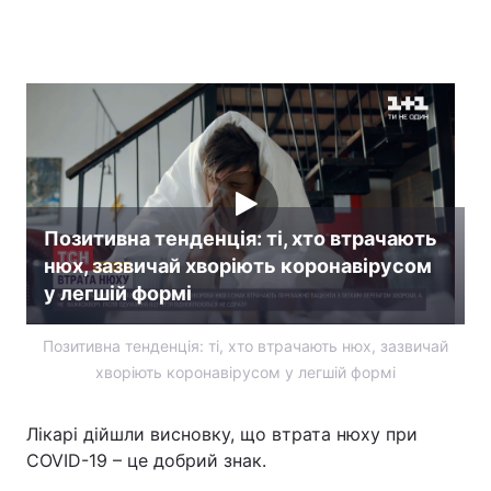
Головна
Війна
Україна
Політика
Економіка
Світ
Позитивна тенденція: ті, хто втрачають
Спорт
Наука
нюх, зазвичай хворіють коронавірусом
Техно і зв'язок
Лайт
у легшій формі
Зброя
Інциденти
Позитивна тенденція: ті, хто втрачають нюх, зазвичай
хворіють коронавірусом у легшій формі
Здоров'я
Туризм
Цікавинки
Погода
Лікарі дійшли висновку, що втрата нюху при
COVID-19 – це добрий знак.
Екологія
Регіони