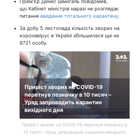
Прем'єр Денис Шмигаль повідомив,
що Кабінет міністрів наразі не розглядає
питання
введення тотального карантину
.
За добу 5 листопада кількість хворих на
коронавірус в Україні збільшилася ще на
9721 особу.
Приріст хворих на COVID-19
перетнув позначку в 10 тисяч –
Уряд запровадить карантин
вихідного дня
Приріст хворих на COVID-19 перетнув позначку в
10 тисяч – Уряд запровадить карантин вихідного