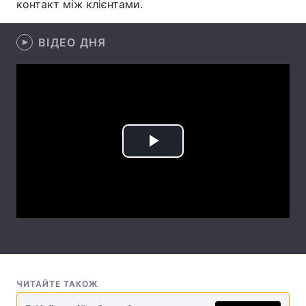
контакт між клієнтами.
Лонгріди
ВІДЕО ДНЯ
Відео з Youtube
Статті
Інтерв'ю
Думки
Архів
Вакансії
Play
Контакти
Video
Послуги
ЧИТАЙТЕ ТАКОЖ