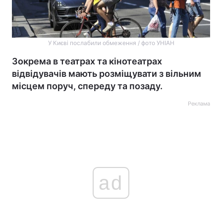
У Києві послабили обмеження / фото УНІАН
Зокрема в театрах та кінотеатрах
відвідувачів мають розміщувати з вільним
місцем поруч, спереду та позаду.
Реклама
ad