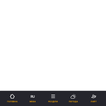
RU
МОВА
ГОЛОВНА
РОЗДІЛИ
ПОГОДА
ЛАЙТ
›
Новини
Коронавірус
рус