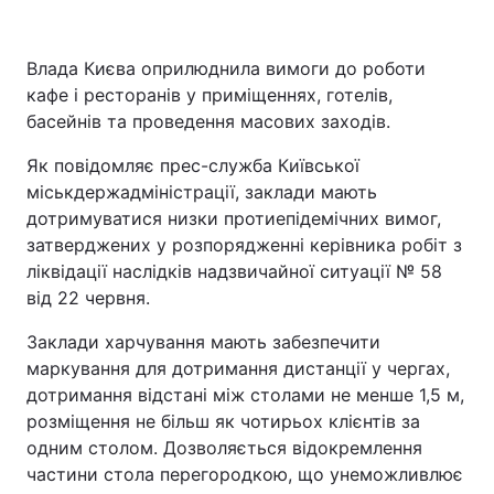
Влада Києва оприлюднила вимоги до роботи
кафе і ресторанів у приміщеннях, готелів,
Головна
Війна
басейнів та проведення масових заходів.
Україна
Політика
Як повідомляє прес-служба Київської
міськдержадміністрації, заклади мають
Економіка
Світ
дотримуватися низки протиепідемічних вимог,
Спорт
Наука
затверджених у розпорядженні керівника робіт з
ліквідації наслідків надзвичайної ситуації № 58
Техно і зв'язок
Лайт
від 22 червня.
Зброя
Інциденти
Заклади харчування мають забезпечити
маркування для дотримання дистанції у чергах,
Здоров'я
Туризм
дотримання відстані між столами не менше 1,5 м,
розміщення не більш як чотирьох клієнтів за
Цікавинки
Погода
одним столом. Дозволяється відокремлення
частини стола перегородкою, що унеможливлює
Екологія
Регіони