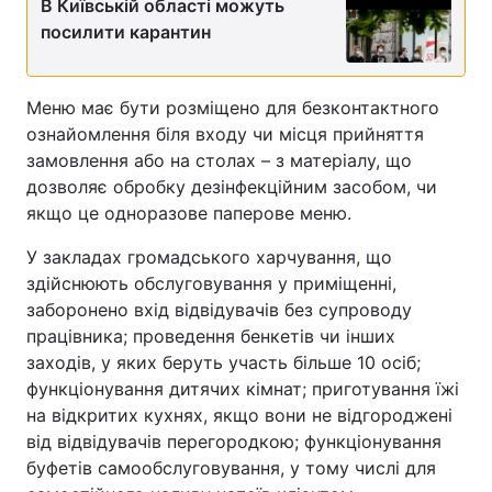
В Київській області можуть
посилити карантин
Тема оформлення
Меню має бути розміщено для безконтактного
ознайомлення біля входу чи місця прийняття
замовлення або на столах – з матеріалу, що
дозволяє обробку дезінфекційним засобом, чи
якщо це одноразове паперове меню.
У закладах громадського харчування, що
здійснюють обслуговування у приміщенні,
заборонено вхід відвідувачів без супроводу
працівника; проведення бенкетів чи інших
заходів, у яких беруть участь більше 10 осіб;
функціонування дитячих кімнат; приготування їжі
на відкритих кухнях, якщо вони не відгороджені
від відвідувачів перегородкою; функціонування
буфетів самообслуговування, у тому числі для