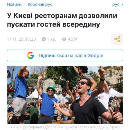
›
Новини
Коронавірус
рус
У Києві ресторанам дозволили
пускати гостей всередину
17:11, 23.06.20
1 хв.
4374
Підпишіться на нас в Google
У Києві ресторанам дозволили пускати гостей всередину / фото