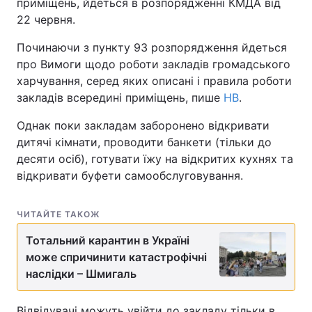
приміщень, йдеться в розпорядженні КМДА від
22 червня.
Починаючи з пункту 93 розпорядження йдеться
про Вимоги щодо роботи закладів громадського
харчування, серед яких описані і правила роботи
закладів всередині приміщень, пише
НВ
.
Однак поки закладам заборонено відкривати
дитячі кімнати, проводити банкети (тільки до
десяти осіб), готувати їжу на відкритих кухнях та
відкривати буфети самообслуговування.
ЧИТАЙТЕ ТАКОЖ
Тотальний карантин в Україні
може спричинити катастрофічні
наслідки – Шмигаль
Відвідувачі можуть увійти до закладу тільки в