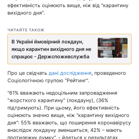
ефективність оцінюють вище, ніж від "карантину
вихідного дня".
ЧИТАЙТЕ ТАКОЖ
В Україні ймовірний локдаун,
якщо карантин вихідного дня не
спрацює - Держспоживслужба
Про це свідчать
дані дослідження
, проведеного
Соціологічною групою "Рейтинг".
"61% вважають недоцільним запровадження
"жорсткого карантину" (локдауну), (36%
підтримують). При цьому, його ефективність
оцінюють значно вище, ніж "карантину вихідного
дня": 55% вважають, що поширення коронавірусу
внаслідок локдауну зменшиться, 42% – мають
протилежну думку", - йдеться у результатах