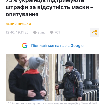
75% українців підтримують
штрафи за відсутність маски –
опитування
ДЕНИС ПРЯДКО
12:40, 19.11.20
2 хв.
701
Підпишіться на нас в Google
24% опитаних виступають проти введення штрафів / Фото УНІАН