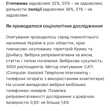
Степанова
задоволені 32%, 55% – не задоволені,
Тема оформлення
діяльністю
поліції
задоволені 36%, 51% – не
задоволені.
Як проводилося соціологічне дослідження
Опитування проводилось серед повнолітнього
населення України в усіх областях, крім
тимчасово окупованих територій Криму та
Донбасу. Вибірка репрезентативна за віком,
статтю і типом поселення. Вибіркова сукупність:
3000 респондентів. Метод опитування: CATI
(Computer Assisted Telephone Interviewing -
телефонні інтерв'ю з використанням комп'ютера).
На основі випадкової вибірки мобільних
телефонних номерів. Помилка
репрезентативності дослідження з довірчою
імовірністю 0,95: не більше 1,8%