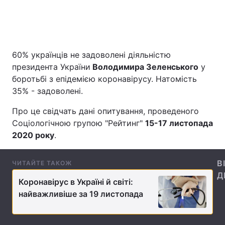
Головна
Війна
60% українців не задоволені діяльністю
Україна
Політика
президента України
Володимира Зеленського
у
боротьбі з епідемією коронавірусу. Натомість
Економіка
Світ
35% - задоволені.
Спорт
Наука
Про це свідчать дані опитування, проведеного
Соціологічною групою "Рейтинг"
15-17 листопада
Техно і зв'язок
Лайт
2020 року
.
Зброя
Інциденти
В
ЧИТАЙТЕ ТАКОЖ
Д
Здоров'я
Туризм
Коронавірус в Україні й світі:
найважливіше за 19 листопада
Цікавинки
Погода
Екологія
Регіони