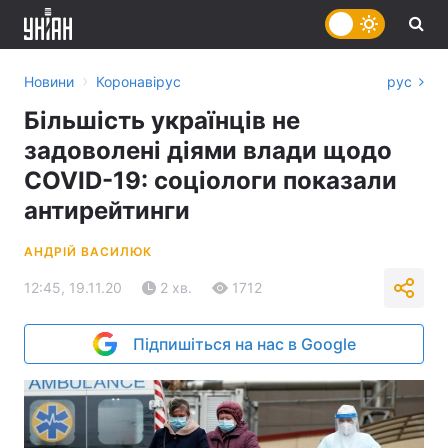
›
Новини
Коронавірус
рус
Більшість українців не
задоволені діями влади щодо
COVID-19: соціологи показали
антирейтинги
АНДРІЙ ВАСИЛЮК
12:45, 19.11.20
2 хв.
1712
Підпишіться на нас в Google