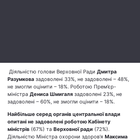
Лонгріди
Відео з Youtube
Статті
Інтерв'ю
Думки
Архів
Вакансії
Контакти
Діяльністю голови Верховної Ради
Дмитра
Разумкова
задоволені 33%, не задоволені – 48%,
Послуги
не змогли оцінити – 18%. Роботою Прем’єр-
міністра
Дениса Шмигаля
задоволені 23%, не
задоволені – 60%, не змогли оцінити – 18%.
Найбільше серед органів центральної влади
опитані не задоволені роботою Кабінету
міністрів
(67%) та
Верховної ради
(72%).
Діяльністю Міністра охорони здоров’я
Максима