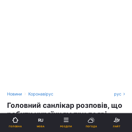
›
Новини
Коронавірус
рус
Головний санлікар розповів, що
робити українцям при появі
RU
симптомів коронавірусу
МОВА
ГОЛОВНА
РОЗДІЛИ
ПОГОДА
ЛАЙТ