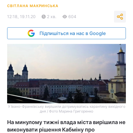
СВІТЛАНА МАКРИНСЬКА
12:18, 19.11.20
2 хв.
604
Підпишіться на нас в Google
У Івано-Франківську вирішили дотримуватись карантину вихідного
дня / Фото Марина Григоренко
На минулому тижні влада міста вирішила не
виконувати рішення Кабміну про