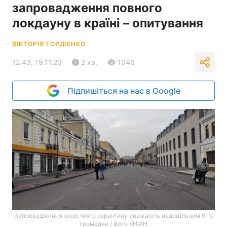
запровадження повного
локдауну в країні – опитування
ВІКТОРІЯ ГОРДІЄНКО
12:43, 19.11.20
2 хв.
1046
Підпишіться на нас в Google
Запровадження жорсткого карантину вважають недоцільним 61%
громадян / фото УНІАН