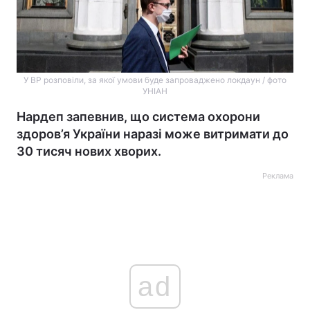
У ВР розповіли, за якої умови буде запроваджено локдаун / фото
УНІАН
Нардеп запевнив, що система охорони
здоров’я України наразі може витримати до
30 тисяч нових хворих.
Реклама
ad