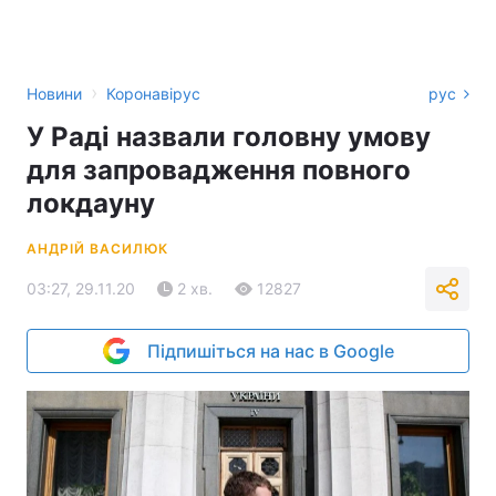
›
Новини
Коронавірус
рус
У Раді назвали головну умову
для запровадження повного
локдауну
АНДРІЙ ВАСИЛЮК
03:27, 29.11.20
2 хв.
12827
Підпишіться на нас в Google