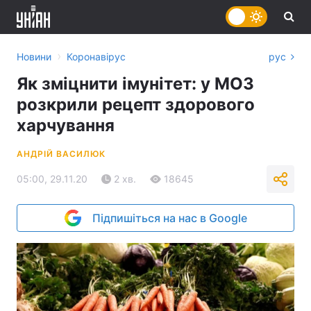
›
Новини
Коронавірус
рус
Як зміцнити імунітет: у МОЗ
розкрили рецепт здорового
харчування
АНДРІЙ ВАСИЛЮК
05:00, 29.11.20
2 хв.
18645
Підпишіться на нас в Google