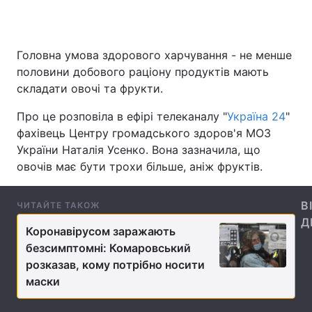
Головна умова здорового харчування - не менше
Головна
Війна
половини добового раціону продуктів мають
складати овочі та фрукти.
Україна
Політика
Про це розповіла в ефірі телеканалу "
Україна 24
"
Економіка
Світ
фахівець Центру громадського здоров'я МОЗ
України Наталія Усенко. Вона зазначила, що
Спорт
Наука
овочів має бути трохи більше, аніж фруктів.
Техно і зв'язок
Лайт
В
ЧИТАЙТЕ ТАКОЖ
Зброя
Інциденти
Д
Коронавірусом заражають
Здоров'я
Туризм
безсимптомні: Комаровський
розказав, кому потрібно носити
Цікавинки
Погода
маски
Екологія
Регіони