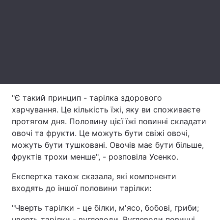
Лонгріди
Відео з Youtube
Статті
Інтерв'ю
Думки
Архів
Вакансії
"Є такий принцип - тарілка здорового
харчування. Це кількість їжі, яку ви споживаєте
Контакти
протягом дня. Половину цієї їжі повинні складати
овочі та фрукти. Це можуть бути свіжі овочі,
Послуги
можуть бути тушковані. Овочів має бути більше,
фруктів трохи менше", - розповіла Усенко.
Експертка також сказала, які компоненти
входять до іншої половини тарілки:
"Чверть тарілки - це білки, м'ясо, бобові, гриби;
чверть тарілки - вуглеводи. Вуглеводи повинні