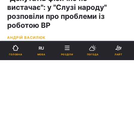
вистачає": у "Слузі народу"
розповіли про проблеми із
роботою ВР
АНДРІЙ ВАСИЛЮК
RU
02:25, 29.11.20
1 хв.
7311
МОВА
ГОЛОВНА
РОЗДІЛИ
ПОГОДА
ЛАЙТ
Підпишіться на нас в Google