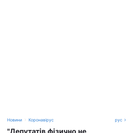
›
Новини
Коронавірус
рус
"Депутатів фізично не