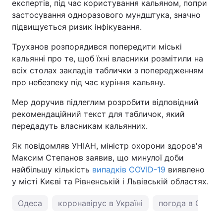
експертів, під час користування кальяном, попри
застосування одноразового мундштука, значно
Тема оформлення
підвищується ризик інфікування.
Труханов розпорядився попередити міські
кальянні про те, щоб їхні власники розмітили на
всіх столах закладів таблички з попередженням
про небезпеку під час куріння кальяну.
Мер доручив підлеглим розробити відповідний
рекомендаційний текст для табличок, який
передадуть власникам кальянних.
Як повідомляв УНІАН, міністр охорони здоров'я
Максим Степанов заявив, що минулої доби
найбільшу кількість
випадків COVID-19
виявлено
у місті Києві та Рівненській і Львівській областях.
Одеса
коронавірус в Україні
погода в Одесі