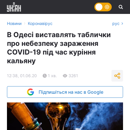
›
Новини
Коронавірус
рус
В Одесі виставлять таблички
про небезпеку зараження
COVID-19 під час куріння
кальяну
12:38, 01.06.20
1 хв.
3261
Підпишіться на нас в Google