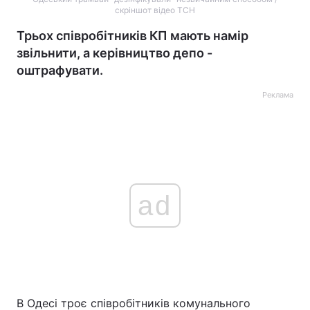
скріншот відео ТСН
Трьох співробітників КП мають намір
звільнити, а керівництво депо -
оштрафувати.
Реклама
ad
В Одесі троє співробітників комунального