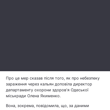
Лонгріди
Відео з Youtube
Статті
Інтерв'ю
Думки
Архів
Вакансії
Контакти
Послуги
Про це мер сказав після того, як про небезпеку
зараження через кальян доповіла директор
департаменту охорони здоров'я Одеської
міськради Олена Якименко.
Вона, зокрема, повідомила, що, за даними