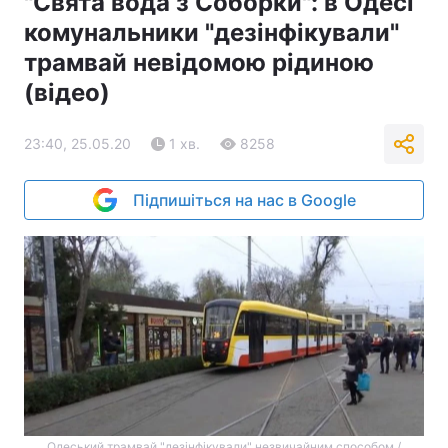
"Свята вода з Соборки": в Одесі
комунальники "дезінфікували"
трамвай невідомою рідиною
(відео)
23:40, 25.05.20
1 хв.
8258
Підпишіться на нас в Google
Одеський трамвай "дезінфікували" незвичайним способом /