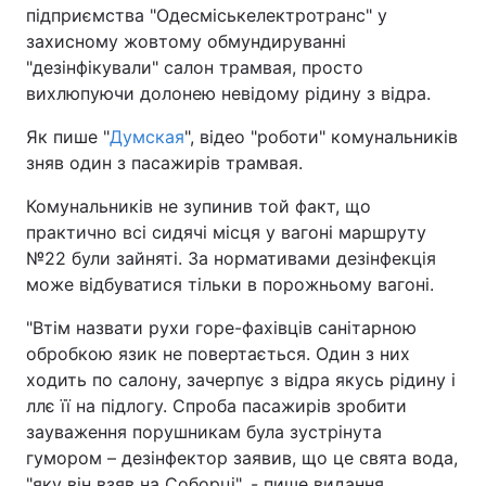
підприємства "Одесміськелектротранс" у
захисному жовтому обмундируванні
"дезінфікували" салон трамвая, просто
вихлюпуючи долонею невідому рідину з відра.
Як пише "
Думская
", відео "роботи" комунальників
зняв один з пасажирів трамвая.
Комунальників не зупинив той факт, що
практично всі сидячі місця у вагоні маршруту
№22 були зайняті. За нормативами дезінфекція
може відбуватися тільки в порожньому вагоні.
"Втім назвати рухи горе-фахівців санітарною
обробкою язик не повертається. Один з них
ходить по салону, зачерпує з відра якусь рідину і
ллє її на підлогу. Спроба пасажирів зробити
зауваження порушникам була зустрінута
гумором – дезінфектор заявив, що це свята вода,
"яку він взяв на Соборці", - пише видання.