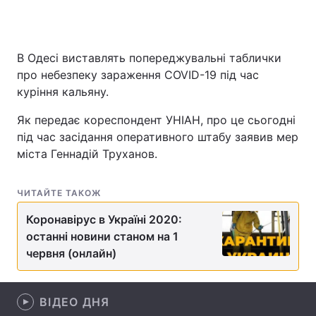
В Одесі виставлять попереджувальні таблички
Головна
Війна
про небезпеку зараження COVID-19 під час
куріння кальяну.
Україна
Політика
Як передає кореспондент УНІАН, про це сьогодні
Економіка
Світ
під час засідання оперативного штабу заявив мер
міста Геннадій Труханов.
Спорт
Наука
Техно і зв'язок
Лайт
ЧИТАЙТЕ ТАКОЖ
Зброя
Інциденти
Коронавірус в Україні 2020:
останні новини станом на 1
Здоров'я
Туризм
червня (онлайн)
Цікавинки
Погода
ВІДЕО ДНЯ
Екологія
Регіони