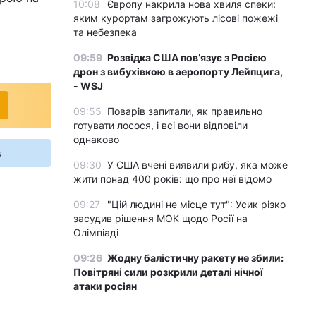
10:08
Європу накрила нова хвиля спеки:
яким курортам загрожують лісові пожежі
та небезпека
09:59
Розвідка США пов’язує з Росією
дрон з вибухівкою в аеропорту Лейпцига,
- WSJ
09:55
Поварів запитали, як правильно
готувати лосося, і всі вони відповіли
однаково
s
09:30
У США вчені виявили рибу, яка може
жити понад 400 років: що про неї відомо
09:27
"Цій людині не місце тут": Усик різко
засудив рішення МОК щодо Росії на
Олімпіаді
09:26
Жодну балістичну ракету не збили:
Повітряні сили розкрили деталі нічної
атаки росіян