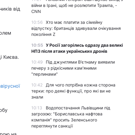
війни в Ірані, щоб не розлютити Трампа, -
чиків від
CNN
10:56
Хто має платити за сімейну
відпустку: британців здивували очікування
ролем
покоління Z
10:55
У Росії загорілись одразу два великі
НПЗ після атаки українських дронів
і Києва.
10:49
Під джунглями В'єтнаму виявили
печеру з рідкісними кам'яними
"перлинами"
10:42
Для чого потрібна кожна сторона
вірусної
терки: про деякі функції, про які ви не
знали
10:13
Водопостачання Львівщини під
добу
загрозою: "Бориславська нафтова
компанія" просить Зеленського
переглянути санкції
зрою на