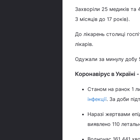
Захворіли 25 медиків та 4
3 місяців до 17 років).
До лікарень столиці госпіт
лікарів.
Одужали за минулу добу 5
Коронавірус в Україні 
Станом на ранок 1 л
інфекції
. За доби під
Наразі жертвами епід
виявлено 110 летальн
Водночас 161 441 хво