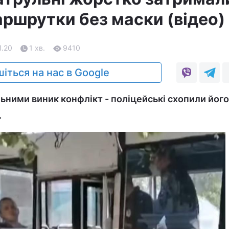
ршрутки без маски (відео)
1.20
1 хв.
9410
іться на нас в Google
ьними виник конфлікт - поліцейські схопили його 
.