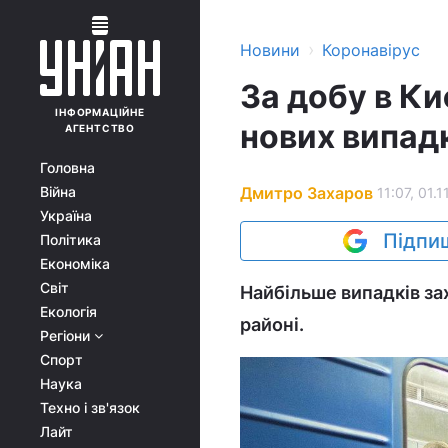
›
Новини
Коронавірус
За добу в К
ІНФОРМАЦІЙНЕ
нових випад
АГЕНТСТВО
Головна
Дмитро Захаров
Війна
11:07, 01.1
Україна
Підпиш
Політика
Економіка
Світ
Найбільше випадків за
Екологія
районі.
Регіони
Спорт
Наука
Техно і зв'язок
Лайт