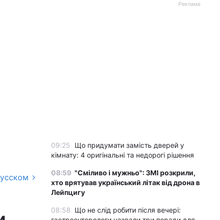
Реклама
09:25
Що придумати замість дверей у
кімнату: 4 оригінальні та недорогі рішення
08:59
"Сміливо і мужньо": ЗМІ розкрили,
русском
хто врятував український літак від дрона в
Лейпцигу
08:58
Що не слід робити після вечері:
и
гастроентерологи назвали три поради для