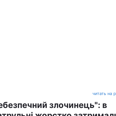
читать на 
ебезпечний злочинець": в
атрульні жорстко затримал