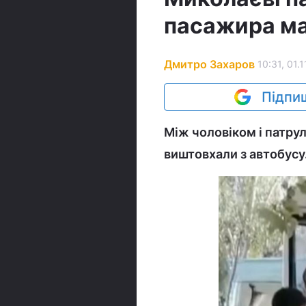
пасажира ма
Дмитро Захаров
10:31, 01.1
Підпиш
Між чоловіком і патрул
виштовхали з автобусу