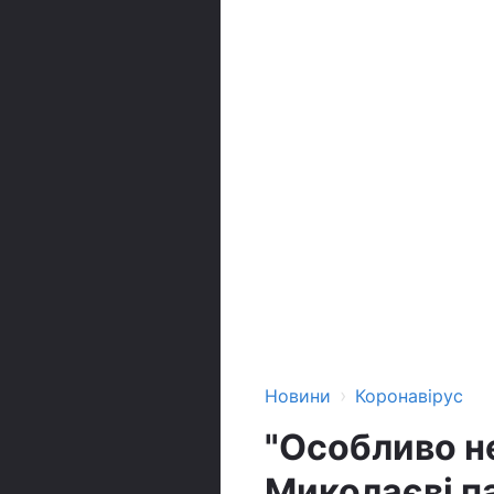
›
Новини
Коронавірус
"Особливо н
Миколаєві п