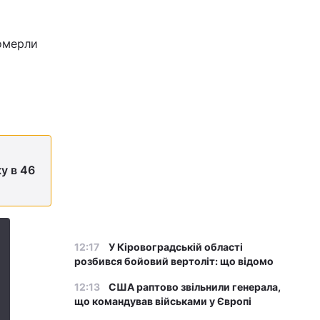
Померли
у в 46
12:17
У Кіровоградській області
розбився бойовий вертоліт: що відомо
12:13
США раптово звільнили генерала,
що командував військами у Європі