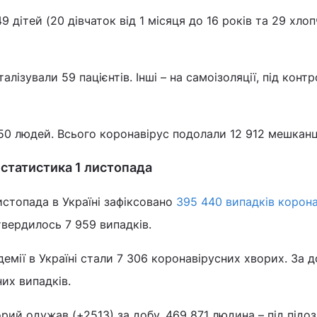
9 дітей (20 дівчаток від 1 місяця до 16 років та 29 хлоп
алізували 59 пацієнтів. Інші – на самоізоляції, під конт
0 людей. Всього коронавірус подолали 12 912 мешканц
- статистика 1 листопада
истопада в Україні зафіксовано
395 440 випадків корона
твердилось 7 959 випадків.
емії в Україні стали 7 306 коронавірусних хворих. За 
их випадків.
рий одужав (+2513) за добу. 469 871 людина – під підо