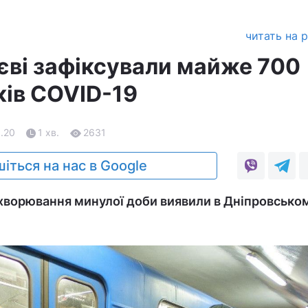
читать на 
иєві зафіксували майже 700
ків COVID-19
1.20
1 хв.
2631
іться на нас в Google
хворювання минулої доби виявили в Дніпровсько