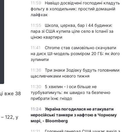
11:59
Навіщо досвідчені господині кладуть
фольгу в холодильник: простий домашній
лайфхак
11:55
Школа, церква, бар і 44 будинки:
пара зі США купила ціле село в Іспанії за
ціною квартири
11:41
Chrome став самовільно скачувати
на диск ШІ-модель розміром 20 ГБ: як його
зупинити
11:36
Три знаки Зодіаку будуть головними
щасливчиками нового тижня
11:30
5 хвилин - і оси більше не
турбуватимуть: як швидко та безпечно
ці вже 38
прибрати їхнє гніздо
11:24
Україна погодилася не атакувати
неросійські танкери з нафтою в Чорному
– 122, у
морі, - Bloomberg
11:21
Головний генерал США шукає вихід з