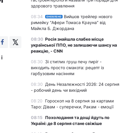
здорового травлення
08:34
Вийшов трейлер нового
ОНОВЛЕНО
римейку "Афери Томаса Крауна" від
Майкла Б. Джордана
08:30
Росія знайшла слабке місце
української ППО, не залишаючи шансу на
реакцію, - CNN
і
08:30
Зі стиглих груш печу пиріг -
виходить просто смакота: рецепт із
гарбузовим насінням
08:30
День Незалежності 2026: 24 серпня
- робочий день чи вихідний
08:20
Гороскоп на 8 серпня за картами
Таро: Дівам - суперечки, Ракам - емоції
08:15
Похолодання та дощі йдуть по
Україні: де 8 серпня стане свіжіше