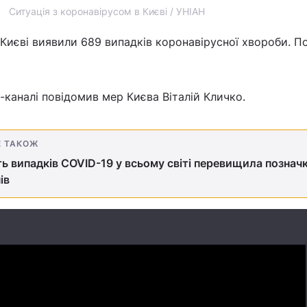
Ситуація з коронавірусом в Києві / УНІАН
Києві виявили 689 випадків коронавірусної хвороби. 
-каналі повідомив мер Києва Віталій Кличко.
Е ТАКОЖ
ть випадків COVID-19 у всьому світі перевищила позначк
ів