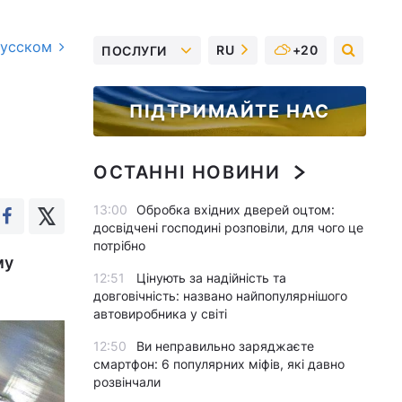
русском
RU
+20
ПОСЛУГИ
ПІДТРИМАЙТЕ НАС
ОСТАННІ НОВИНИ
13:00
Обробка вхідних дверей оцтом:
досвідчені господині розповіли, для чого це
потрібно
му
12:51
Цінують за надійність та
довговічність: названо найпопулярнішого
автовиробника у світі
12:50
Ви неправильно заряджаєте
смартфон: 6 популярних міфів, які давно
розвінчали