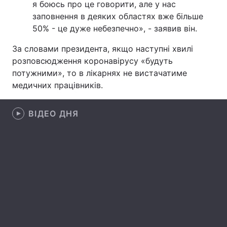
я боюсь про це говорити, але у нас
заповнення в деяких областях вже більше
Лонгріди
50% - це дуже небезпечно», - заявив він.
Відео з Youtube
Статті
За словами президента, якщо наступні хвилі
розповсюдження коронавірусу «будуть
Інтерв'ю
Думки
потужними», то в лікарнях не вистачатиме
медичних працівників.
Архів
Вакансії
ВІДЕО ДНЯ
Контакти
Послуги