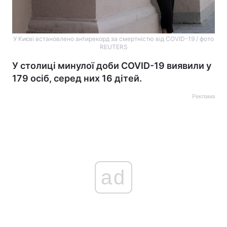
У Києві встановлено антирекорд за смертністю від COVID-19 / фото
REUTERS
У столиці минулої доби COVID-19 виявили у
179 осіб, серед них 16 дітей.
Реклама
ad