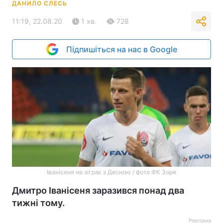
ДАНИЛО СЛЕСЬ
11:19, 22.08.20
1 хв.
728
Підпишіться на нас в Google
Іванісеня не зіграє з Десною / фото ФК Зоря
Дмитро Іванісеня заразився понад два
тижні тому.
Реклама