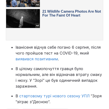
Іванісеня відчув себе погано 6 серпня, після
чого пройшов тест на COVID-19, який
виявився позитивним
.
В цілому самопочуття гравця було
нормальним, але він відзначав втрату смаку
і нюху. У "Зорі" це був одиничний випадок
зараження.
В
стартовому турі нового сезону УПЛ
"Зоря
"зіграє з"Десною".