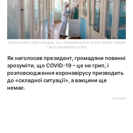
Зеленський спрогнозував, зо в лікарнях може не вистачити лікарів
/ фото facebook/cvODA
Як наголосив президент, громадяни повинні
зрозуміти, що COVID-19 – це не грип, і
розповсюдження коронавірусу призводить
до «складної ситуації», а вакцини ще
немає.
Реклама