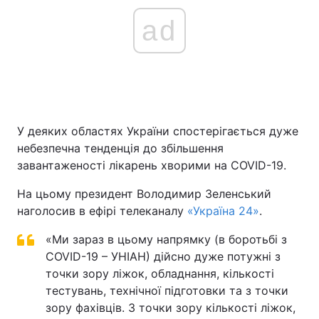
ad
Головна
Війна
Україна
Політика
Економіка
Світ
У деяких областях України спостерігається дуже
небезпечна тенденція до збільшення
Спорт
Наука
завантаженості лікарень хворими на COVID-19.
Техно і зв'язок
Лайт
На цьому президент Володимир Зеленський
наголосив в ефірі телеканалу
«Україна 24»
.
Зброя
Інциденти
«Ми зараз в цьому напрямку (в боротьбі з
Здоров'я
Туризм
COVID-19 – УНІАН) дійсно дуже потужні з
точки зору ліжок, обладнання, кількості
Цікавинки
Погода
тестувань, технічної підготовки та з точки
зору фахівців. З точки зору кількості ліжок,
Екологія
Регіони