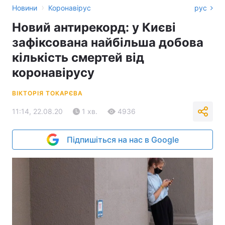
›
Новини
Коронавірус
рус
Новий антирекорд: у Києві
зафіксована найбільша добова
кількість смертей від
коронавірусу
ВІКТОРІЯ ТОКАРЄВА
11:14, 22.08.20
1 хв.
4936
Підпишіться на нас в Google