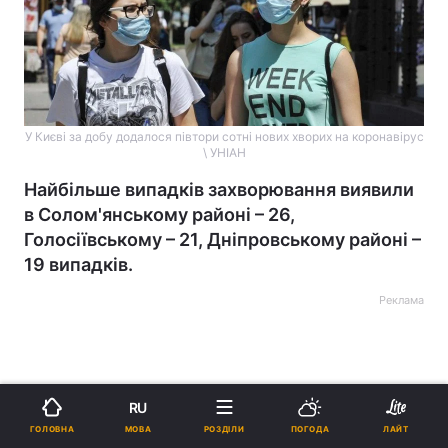
У Києві за добу додалося півтори сотні нових хворих на коронавірус
\ УНІАН
Найбільше випадків захворювання виявили
в Солом'янському районі – 26,
Голосіївському – 21, Дніпровському районі –
19 випадків.
Реклама
RU
МОВА
ГОЛОВНА
РОЗДІЛИ
ПОГОДА
ЛАЙТ