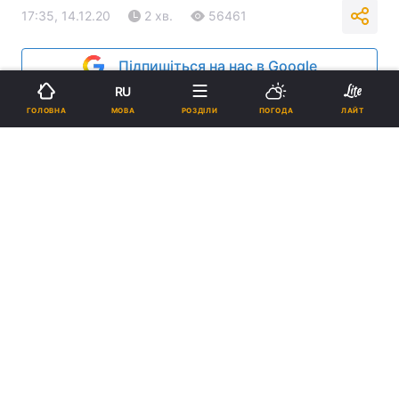
17:35, 14.12.20
2 хв.
56461
Підпишіться на нас в Google
RU
МОВА
ГОЛОВНА
РОЗДІЛИ
ПОГОДА
ЛАЙТ
Надія Бабинець померла від коронавірусу / facebook.com/lili.utfluy
Надія Бабинець померла вчора від
коронавірусної хвороби.
Реклама