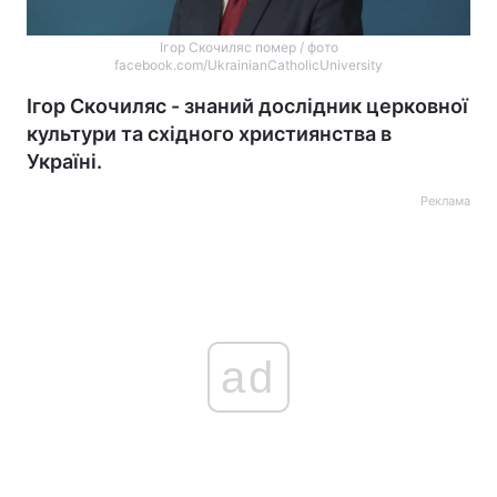
Ігор Скочиляс помер / фото
facebook.com/UkrainianCatholicUniversity
Ігор Скочиляс - знаний дослідник церковної
культури та східного християнства в
Україні.
Реклама
ad