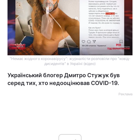
"Немає жодного коронавірусу": журналісти розповіли про "ковід-
дисидентів" в Україні (відео)
Український блогер Дмитро Стужук був
серед тих, хто недооцінював COVID-19.
Реклама