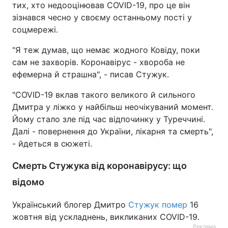
тих, хто недооцінював COVID-19, про це він
зізнався чесно у своєму останньому пості у
Тема оформлення
соцмережі.
"Я теж думав, що немає жодного Ковіду, поки
сам не захворів. Коронавірус - хвороба не
ефемерна й страшна", - писав Стужук.
"COVID-19 вклав такого великого й сильного
Дмитра у ліжко у найбільш неочікуваний момент.
Йому стало зле під час відпочинку у Туреччині.
Далі - повернення до України, лікарня та смерть",
- йдеться в сюжеті.
Смерть Стужука від коронавірусу: що
відомо
Український блогер Дмитро
Стужук помер
16
жовтня від ускладнень, викликаних COVID-19.
Реклама