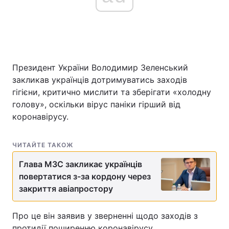
Головна
Війна
Україна
Політика
Президент України Володимир Зеленський
закликав українців дотримуватись заходів
Економіка
Світ
гігієни, критично мислити та зберігати «холодну
голову», оскільки вірус паніки гірший від
Спорт
Наука
коронавірусу.
Техно і зв'язок
Лайт
ЧИТАЙТЕ ТАКОЖ
Зброя
Інциденти
Глава МЗС закликає українців
повертатися з-за кордону через
Здоров'я
Туризм
закриття авіапростору
Цікавинки
Погода
Про це він заявив у зверненні щодо заходів з
Екологія
Регіони
протидії поширенню коронавірусу.