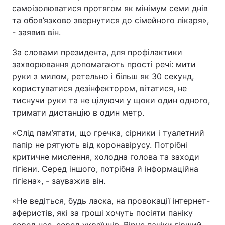
самоізолюватися протягом як мінімум семи днів
Тема оформлення
та обов’язково звернутися до сімейного лікаря»,
- заявив він.
За словами президента, для профілактики
захворювання допомагають прості речі: мити
руки з милом, ретельно і більш як 30 секунд,
користуватися дезінфектором, вітатися, не
тиснучи руки та не цілуючи у щоки один одного,
тримати дистанцію в один метр.
«Слід пам’ятати, що гречка, сірники і туалетний
папір не рятують від коронавірусу. Потрібні
критичне мислення, холодна голова та заходи
гігієни. Серед іншого, потрібна й інформаційна
гігієна», - зауважив він.
«Не ведіться, будь ласка, на провокації інтернет-
аферистів, які за гроші хочуть посіяти паніку