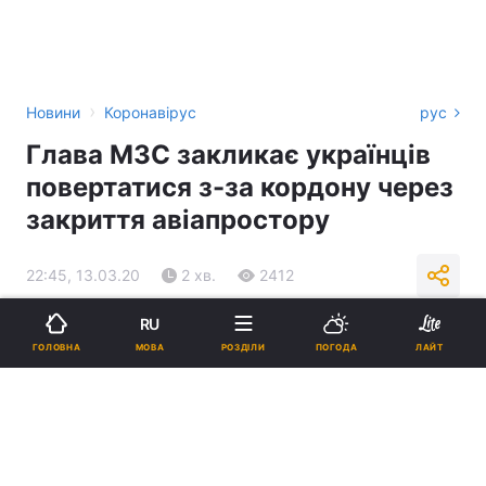
›
Новини
Коронавірус
рус
Глава МЗС закликає українців
повертатися з-за кордону через
закриття авіапростору
22:45, 13.03.20
2 хв.
2412
RU
Підпишіться на нас в Google
МОВА
ГОЛОВНА
РОЗДІЛИ
ПОГОДА
ЛАЙТ