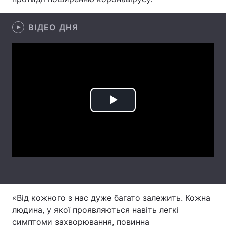
Лонгріди
ВІДЕО ДНЯ
Відео з Youtube
Статті
Інтерв'ю
Думки
Архів
Вакансії
Play
Контакти
Video
Послуги
«Від кожного з нас дуже багато залежить. Кожна
людина, у якої проявляються навіть легкі
симптоми захворювання, повинна