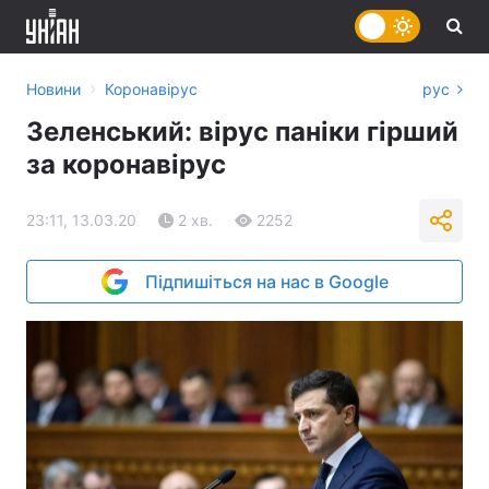
›
Новини
Коронавірус
рус
Зеленський: вірус паніки гірший
за коронавірус
23:11, 13.03.20
2 хв.
2252
Підпишіться на нас в Google