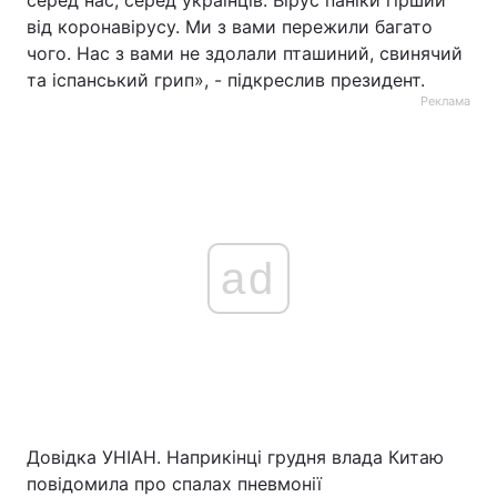
серед нас, серед українців. Вірус паніки гірший
від коронавірусу. Ми з вами пережили багато
чого. Нас з вами не здолали пташиний, свинячий
та іспанський грип», - підкреслив президент.
Реклама
ad
Довідка УНІАН. Наприкінці грудня влада Китаю
повідомила про спалах пневмонії