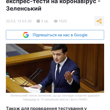
експрес-тести на коронавірус -
Зеленський
22:53, 13.03.20
2 хв.
1505
Підпишіться на нас в Google
Зеленський також запевнив, що до закладів охорони здоров’я
передадуть 10 мільйонів масок / фото УНІАН
Також для проведення тестування у