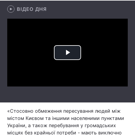
ВІДЕО ДНЯ
Лонгріди
Відео з Youtube
Статті
Інтерв'ю
Думки
Архів
Вакансії
Play
Контакти
Video
Послуги
«Стосовно обмеження пересування людей між
містом Києвом та іншими населеними пунктами
України, а також перебування у громадських
місцях без крайньої потреби - мають виключно