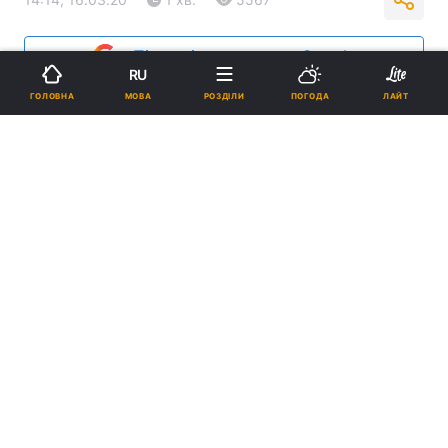
Підпишіться на нас в Google
RU
МОВА
ГОЛОВНА
РОЗДІЛИ
ПОГОДА
ЛАЙТ
У Києві посилюють заходи карантину / Фото: УНІАН
З 17 березня в Києві закриють всі заклади
торгівлі, крім продуктових магазинів, аптек
і автозаправок.
Реклама