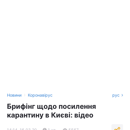
›
Новини
Коронавірус
рус
Брифінг щодо посилення
карантину в Києві: відео
14:14, 16.03.20
1 хв.
5567