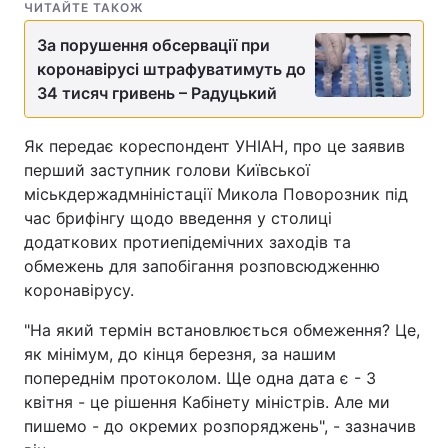
ЧИТАЙТЕ ТАКОЖ
За порушення обсервації при
коронавірусі штрафуватимуть до
34 тисяч гривень – Радуцький
Як передає кореспондент УНІАН, про це заявив
перший заступник голови Київської
міськдержадмніністації Микола Поворозник під
час брифінгу щодо введення у столиці
додаткових протиепідемічних заходів та
обмежень для запобігання розповсюдженню
коронавірусу.
"На який термін встановлюється обмеження? Це,
як мінімум, до кінця березня, за нашим
попереднім протоколом. Ще одна дата є - 3
квітня - це рішення Кабінету міністрів. Але ми
пишемо - до окремих розпоряджень", - зазначив