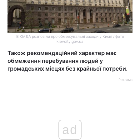
В КМДА розповіли про обмежувальні заходи у Києві / фото
kievcity.gov.ua
Також рекомендаційний характер має
обмеження перебування людей у
громадських місцях без крайньої потреби.
Реклама
ad