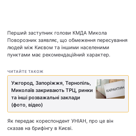
Головна
Війна
Перший заступник голови КМДА Микола
Україна
Політика
Поворозник заявляє, що обмеження пересування
людей між Києвом та іншими населеними
Економіка
Світ
пунктами має рекомендаційний характер.
Спорт
Наука
ЧИТАЙТЕ ТАКОЖ
Техно і зв'язок
Лайт
Ужгород, Запоріжжя, Тернопіль,
Миколаїв закривають ТРЦ, ринки
Зброя
Інциденти
та інші розважальні заклади
(фото, відео)
Здоров'я
Туризм
Цікавинки
Погода
Як передає кореспондент УНІАН, про це він
сказав на брифінгу в Києві.
Екологія
Регіони