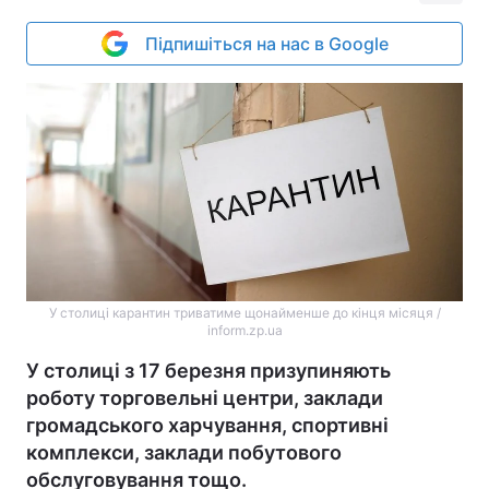
Підпишіться на нас в Google
У столиці карантин триватиме щонайменше до кінця місяця /
inform.zp.ua
У столиці з 17 березня призупиняють
роботу торговельні центри, заклади
громадського харчування, спортивні
комплекси, заклади побутового
обслуговування тощо.