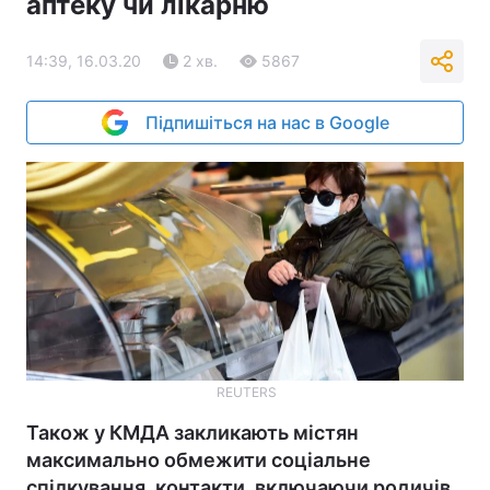
аптеку чи лікарню
14:39, 16.03.20
2 хв.
5867
Підпишіться на нас в Google
REUTERS
Також у КМДА закликають містян
максимально обмежити соціальне
спілкування, контакти, включаючи родичів,