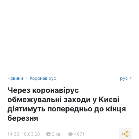
›
Новини
Коронавірус
рус
Через коронавірус
обмежувальні заходи у Києві
діятимуть попередньо до кінця
березня
14:35, 16.03.20
2 хв.
4071