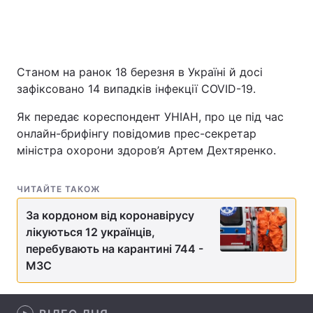
Головна
Війна
Станом на ранок 18 березня в Україні й досі
зафіксовано 14 випадків інфекції COVID-19.
Україна
Політика
Як передає кореспондент УНІАН, про це під час
Економіка
Світ
онлайн-брифінгу повідомив прес-секретар
міністра охорони здоров’я Артем Дехтяренко.
Спорт
Наука
Техно і зв'язок
Лайт
ЧИТАЙТЕ ТАКОЖ
Зброя
Інциденти
За кордоном від коронавірусу
лікуються 12 українців,
Здоров'я
Туризм
перебувають на карантині 744 -
МЗС
Цікавинки
Погода
Екологія
Регіони