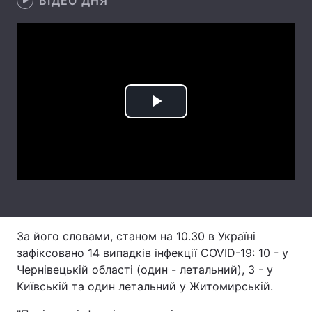
ВІДЕО ДНЯ
Лонгріди
Відео з Youtube
Статті
Інтерв'ю
Думки
Play
Архів
Вакансії
Video
Контакти
Послуги
За його словами, станом на 10.30 в Україні
зафіксовано 14 випадків інфекції COVID-19: 10 - у
Чернівецькій області (один - летальний), 3 - у
Київській та один летальний у Житомирській.