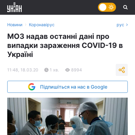
›
Новини
Коронавірус
рус
МОЗ надав останні дані про
випадки зараження COVID-19 в
Україні
11:48, 18.03.20
1 хв.
8994
Підпишіться на нас в Google