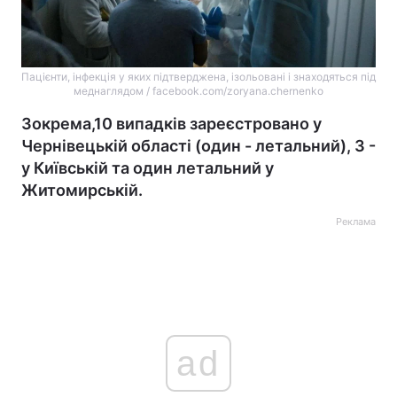
Пацієнти, інфекція у яких підтверджена, ізольовані і знаходяться під
меднаглядом / facebook.com/zoryana.chernenko
Зокрема,10 випадків зареєстровано у
Чернівецькій області (один - летальний), 3 -
у Київській та один летальний у
Житомирській.
Реклама
ad