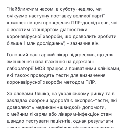
“Найближчим часом, в суботу-неділю, ми
Тема оформлення
очікуємо наступну поставку великої партії
комплектів для проведення ПЛР-досліджень, які
є золотим стандартом діагностики
коронавірусної хвороби, що дозволить зробити
більше 1 млн досліджень”, - зазначив він.
Головний санітарний лікар підкреслив, що для
зменшення навантаження на державні
лабораторії МОЗ працює з приватними клініками,
які також проводять тести для визначення
коронавірусної хвороби методом ПЛР.
За словами Ляшка, на українському ринку та в
закладах охорони здоров’я є експрес-тести, які
дозволяють медикам «швидкої» допомоги,
сімейним лікарям або лікарям-інфекціоністам
швидко тестувати пацієнтів, однак результати
таких досліджень необхідно підтверджувати в