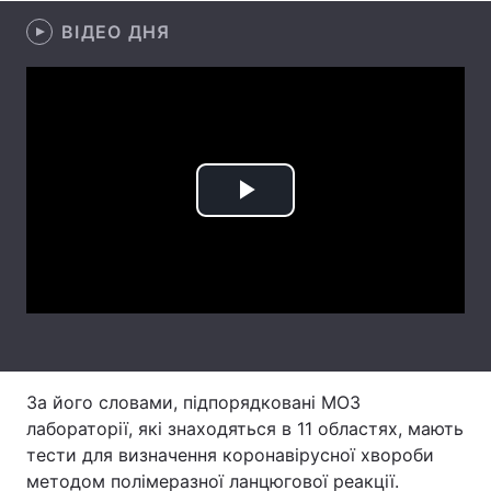
ВІДЕО ДНЯ
Лонгріди
Відео з Youtube
Статті
Інтерв'ю
Думки
Архів
Вакансії
Play
Контакти
Video
Послуги
За його словами, підпорядковані МОЗ
лабораторії, які знаходяться в 11 областях, мають
тести для визначення коронавірусної хвороби
методом полімеразної ланцюгової реакції.