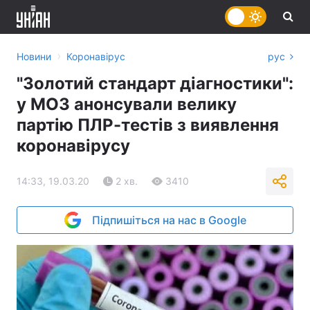
›
Новини
Коронавірус
рус
"Золотий стандарт діагностики":
у МОЗ анонсували велику
партію ПЛР-тестів з виявлення
коронавірусу
14:33, 19.03.20
2 хв.
3410
Підпишіться на нас в Google