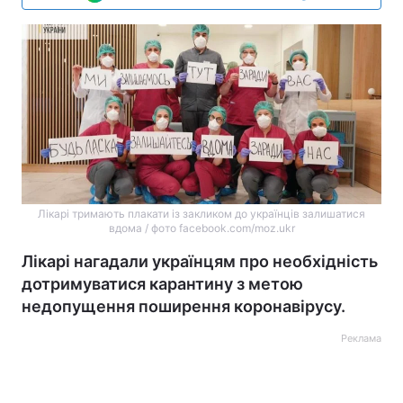
Лікарі тримають плакати із закликом до українців залишатися
вдома / фото facebook.com/moz.ukr
Лікарі нагадали українцям про необхідність
дотримуватися карантину з метою
недопущення поширення коронавірусу.
Реклама