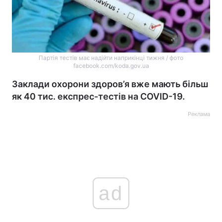
Партія тестів має надійти наприкінці тижня / фото
facebook.com/koda.gov.ua
Заклади охорони здоров’я вже мають більш
як 40 тис. експрес-тестів на COVID-19.
Реклама
ad