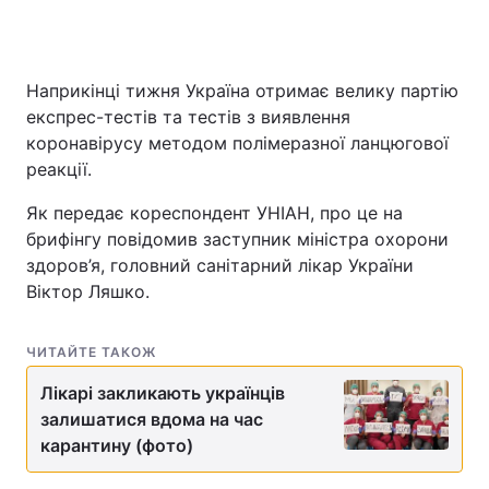
Наприкінці тижня Україна отримає велику партію
Головна
Війна
експрес-тестів та тестів з виявлення
коронавірусу методом полімеразної ланцюгової
Україна
Політика
реакції.
Економіка
Світ
Як передає кореспондент УНІАН, про це на
брифінгу повідомив заступник міністра охорони
Спорт
Наука
здоров’я, головний санітарний лікар України
Техно і зв'язок
Лайт
Віктор Ляшко.
Зброя
Інциденти
ЧИТАЙТЕ ТАКОЖ
Здоров'я
Туризм
Лікарі закликають українців
залишатися вдома на час
Цікавинки
Погода
карантину (фото)
Екологія
Регіони