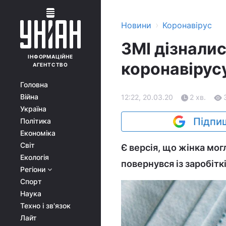
›
Новини
Коронавірус
ЗМІ дізнали
ІНФОРМАЦІЙНЕ
коронавірусу
АГЕНТСТВО
Головна
Війна
12:22, 20.03.20
2 хв.
Україна
Підпиш
Політика
Економіка
Світ
Є версія, що жінка мог
Екологія
повернувся із заробіткі
Регіони
Спорт
Наука
Техно і зв'язок
Лайт