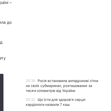
аїні –
ила до
ід
ату
20:35
Росія встановила антидронові сітки
на своїх субмаринах, розташованих за
тисячі кілометрів від України
20:22
Що їсти для здоров’я серця:
кардіологи назвали 7 каш