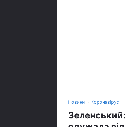
›
Новини
Коронавірус
Зеленський: 
одужала від