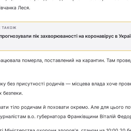
івчанка Леся.
Е ТАКОЖ
спрогнозували пік захворюваності на коронавірус в Украї
рацювала померла, поставлений на карантин. Там прове
ку без присутності родичів — місцева влада хоче пров
х безпеки.
ати тіло родичам й поховати окремо. Але для цього по
 журналістам в.о. губернатора Франківщини Віталій Федор
ті Міністерства охорони здоров'я, станом на 10:00 20 б