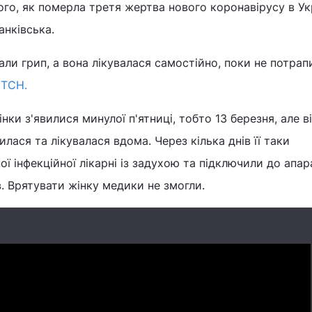
ого, як померла третя жертва нового коронавірусу в Укр
анківська.
али грип, а вона лікувалася самостійно, поки не потрап
і
ТСН.
нки з'явилися минулої п'ятниці, тобто 13 березня, але в
илася та лікувалася вдома. Через кілька днів її таки
ої інфекційної лікарні із задухою та підключили до апар
в. Врятувати жінку медики не змогли.