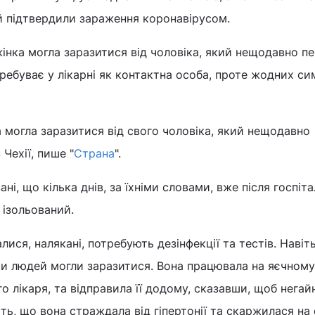
їй підтвердили зараження коронавірусом.
інка могла заразитися від чоловіка, який нещодавно п
еребуває у лікарні як контактна особа, проте жодних си
а могла заразитися від свого чоловіка, який нещодавно
 Чехії, пише "
Страна
".
і, що кілька днів, за їхніми словами, вже після госпітал
 ізольований.
алися, налякані, потребують дезінфекції та тестів. Навіт
и людей могли заразитися. Вона працювала на яєчному 
о лікаря, та відправила її додому, сказавши, щоб негай
ь, що вона страждала від гіпертонії та скаржилася на с