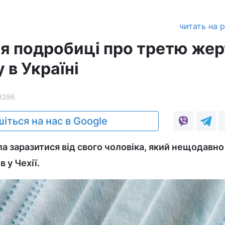
читать на 
ся подробиці про третю жер
 в Україні
3296
іться на нас в Google
ла заразитися від свого чоловіка, який нещодавно
в у Чехії.