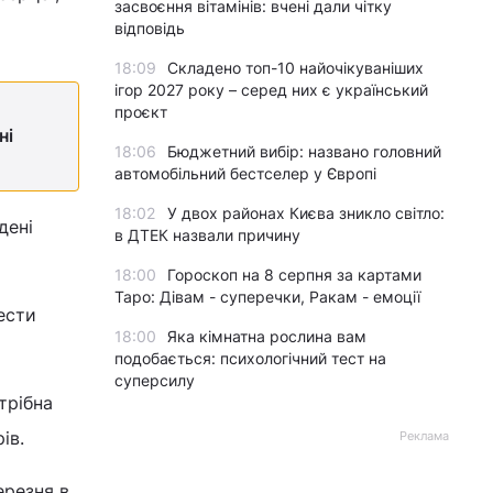
засвоєння вітамінів: вчені дали чітку
відповідь
18:09
Складено топ-10 найочікуваніших
ігор 2027 року – серед них є український
проєкт
ні
18:06
Бюджетний вибір: названо головний
автомобільний бестселер у Європі
18:02
У двох районах Києва зникло світло:
дені
в ДТЕК назвали причину
18:00
Гороскоп на 8 серпня за картами
Таро: Дівам - суперечки, Ракам - емоції
ести
18:00
Яка кімнатна рослина вам
подобається: психологічний тест на
суперсилу
трібна
ів.
Реклама
ерезня в