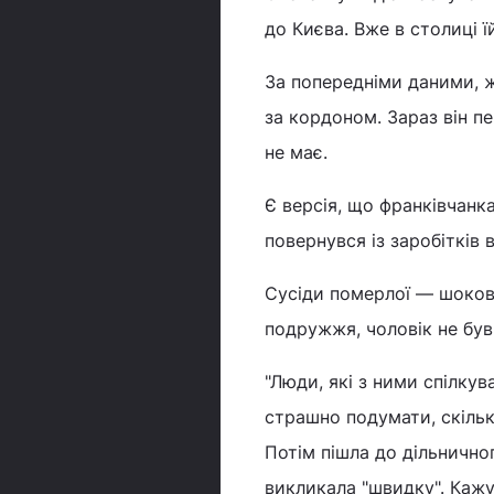
до Києва. Вже в столиці 
За попередніми даними, ж
за кордоном. Зараз він п
не має.
Є версія, що франківчанк
повернувся із заробітків в
Сусіди померлої — шокован
подружжя, чоловік не був
"Люди, які з ними спілкув
страшно подумати, скільк
Потім пішла до дільничног
викликала "швидку". Кажут