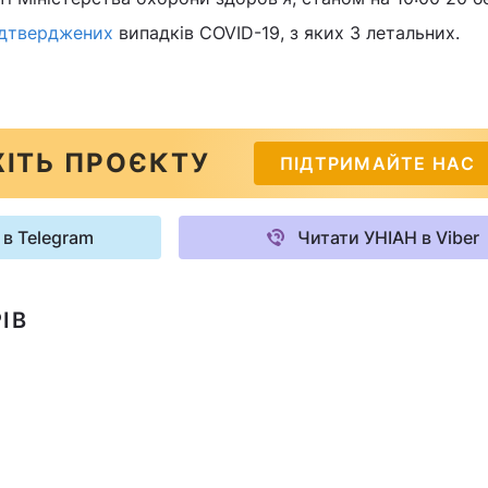
ідтверджених
випадків COVID-19, з яких 3 летальних.
ІТЬ ПРОЄКТУ
ПІДТРИМАЙТЕ НАС
 в Telegram
Читати УНІАН в Viber
ІВ