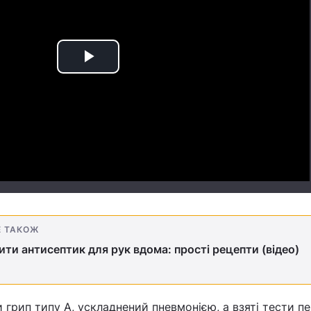
Play
Video
Е ТАКОЖ
ити антисептик для рук вдома: прості рецепти (відео)
и грип типу А, ускладнений пневмонією, а взяті тести п