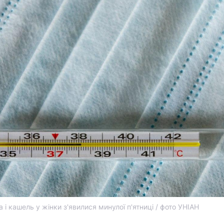
і кашель у жінки з'явилися минулої п'ятниці / фото УНІАН