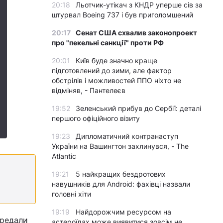
20:18
Льотчик-утікач з КНДР уперше сів за
штурвал Boeing 737 і був приголомшений
20:17
Сенат США схвалив законопроект
про "пекельні санкції" проти РФ
20:01
Київ буде значно краще
підготовлений до зими, але фактор
обстрілів і можливостей ППО ніхто не
відміняв, - Пантелеєв
19:52
Зеленський прибув до Сербії: деталі
першого офіційного візиту
19:23
Дипломатичний контранаступ
України на Вашингтон захлинувся, - The
Atlantic
19:21
5 найкращих бездротових
навушників для Android: фахівці назвали
головні хіти
19:19
Найдорожчим ресурсом на
ередали
астероїдах може виявитися зовсім не