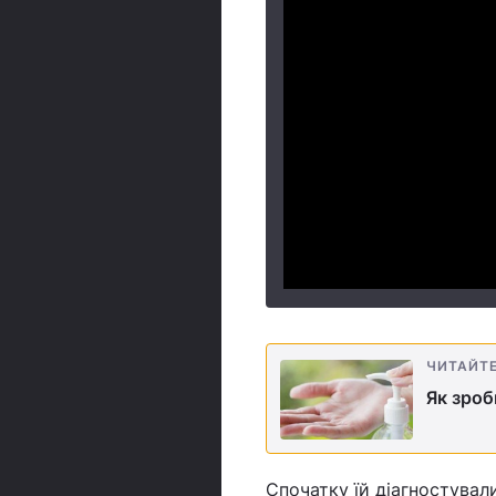
ЧИТАЙТ
Як зроб
Спочатку їй діагностувал