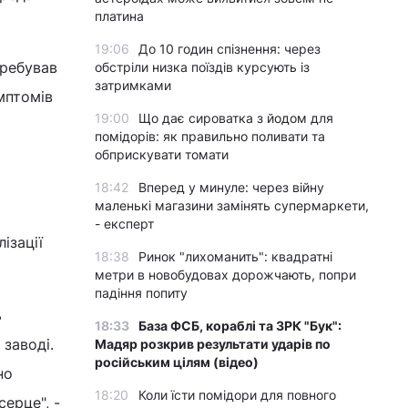
платина
19:06
До 10 годин спізнення: через
еребував
обстріли низка поїздів курсують із
затримками
мптомів
19:00
Що дає сироватка з йодом для
помідорів: як правильно поливати та
обприскувати томати
18:42
Вперед у минуле: через війну
маленькі магазини замінять супермаркети,
- експерт
ізації
18:38
Ринок "лихоманить": квадратні
метри в новобудовах дорожчають, попри
падіння попиту
ь
18:33
База ФСБ, кораблі та ЗРК "Бук":
заводі.
Мадяр розкрив результати ударів по
російським цілям (відео)
но
18:20
Коли їсти помідори для повного
ерце", -