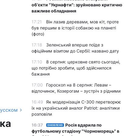
обʼєкти "Укрнафти": зруйновано критично
важливе обладнання
17:21
Він лазив деревами, мов кіт, проте
був першим в історії собакою на планеті
(фото)
17:18
Зеленський вперше поїде з
офіційним візитом до Сербії: названо дату
17:10
8 серпня: церковне свято сьогодні,
що потрібно зробити, щоб здійснилося
бажання
17:00
Гороскоп на 8 серпня: Левам –
відпочинок, Козерогам – зустріч з рідними
16:49
Як модернізація С-300 перетворює
їх на український аналог Patriot: аналітики
русском
розповіли
яка
16:37
Росія вдарила по
ОНОВЛЕНО
футбольному стадіону "Чорноморець" в