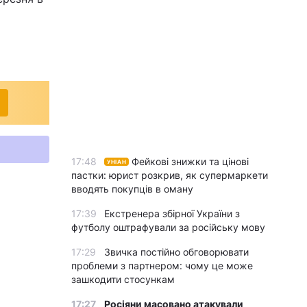
17:48
Фейкові знижки та цінові
УНІАН
пастки: юрист розкрив, як супермаркети
вводять покупців в оману
17:39
Екстренера збірної України з
футболу оштрафували за російську мову
17:29
Звичка постійно обговорювати
проблеми з партнером: чому це може
зашкодити стосункам
17:27
Росіяни масовано атакували