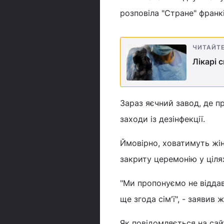
розповіла "Стране" франк
ЧИТАЙТ
Лікарі 
Зараз яєчний завод, де п
заходи із дезінфекції.
Ймовірно, ховатимуть жін
закриту церемонію у ціля
"Ми пропонуємо не віддав
ще згода сім'ї", - заявив
Як повідомляється на сай