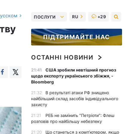
русском
RU
+29
ПОСЛУГИ
тву
ПІДТРИМАЙТЕ НАС
ОСТАННІ НОВИНИ
21:41
США зробили невтішний прогноз
щодо експорту українського збіжжя, -
Bloomberg
21:32
В результаті атаки РФ знищено
найбільший склад засобів індивідуального
захисту
21:21
РЕБ не замінить "Петріоти": Флеш
розповів про найбільшу небезпеку
21:20
Що станеться з комп’ютером, якщо