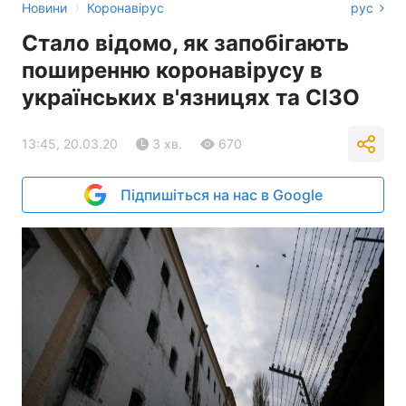
›
Новини
Коронавірус
рус
Стало відомо, як запобігають
поширенню коронавірусу в
українських в'язницях та СІЗО
13:45, 20.03.20
3 хв.
670
Підпишіться на нас в Google