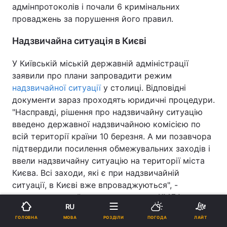
адмінпротоколів і почали 6 кримінальних
проваджень за порушення його правил.
Надзвичайна ситуація в Києві
У Київській міській державній адміністрації
заявили про плани запровадити режим
надзвичайної ситуації
у столиці. Відповідні
документи зараз проходять юридичні процедури.
"Насправді, рішення про надзвичайну ситуацію
введено державної надзвичайною комісією по
всій території країни 10 березня. А ми позавчора
підтвердили посилення обмежувальних заходів і
ввели надзвичайну ситуацію на території міста
Києва. Всі заходи, які є при надзвичайній
ситуації, в Києві вже впроваджуються", -
зазначив перший заступник голови КМДА
RU
Микола Поворозник.
МОВА
ГОЛОВНА
РОЗДІЛИ
ПОГОДА
ЛАЙТ