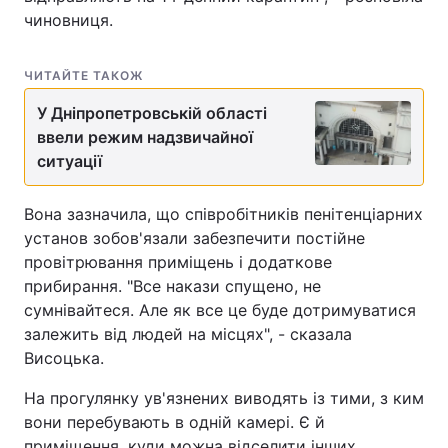
чиновниця.
ЧИТАЙТЕ ТАКОЖ
У Дніпропетровській області
ввели режим надзвичайної
ситуації
Вона зазначила, що співробітників пенітенціарних
установ зобов'язали забезпечити постійне
провітрювання приміщень і додаткове
прибирання. "Все накази спущено, не
сумнівайтеся. Але як все це буде дотримуватися
залежить від людей на місцях", - сказала
Висоцька.
На прогулянку ув'язнених виводять із тими, з ким
вони перебувають в одній камері. Є й
приміщення, куди можна відселити інших