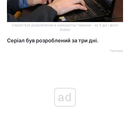
Серіал був розроблений в найкоротші терміни - за 3 дні \ фото
УНІАН
Серіал був розроблений за три дні.
Реклама
ad