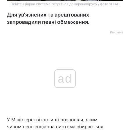
Пенітенціарна система готується до коронавірусу / фото УНІАН
Для ув'язнених та арештованих
запровадили певні обмеження.
Реклама
ad
У Міністерстві юстиції розповіли, яким
чином пенітенціарна система збирається