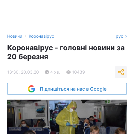
›
Новини
Коронавірус
рус
Коронавірус - головні новини за
20 березня
13:30, 20.03.20
4 хв.
10439
Підпишіться на нас в Google