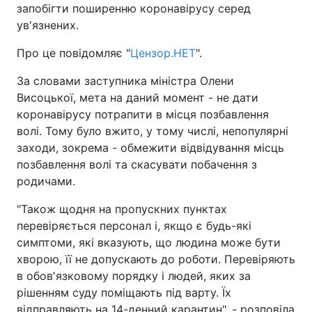
запобігти поширенню коронавірусу серед
ув'язнених.
Про це повідомляє "
Цензор.НЕТ
".
За словами заступника міністра Олени
Висоцької, мета на даний момент - не дати
коронавірусу потрапити в місця позбавлення
волі. Тому було вжито, у тому числі, непопулярні
заходи, зокрема - обмежити відвідування місць
позбавлення волі та скасувати побачення з
родичами.
"Також щодня на пропускних пунктах
перевіряється персонал і, якщо є будь-які
симптоми, які вказують, що людина може бути
хворою, її не допускають до роботи. Перевіряють
в обов'язковому порядку і людей, яких за
рішенням суду поміщають під варту. Їх
відправляють на 14-денний карантин", - розповіла