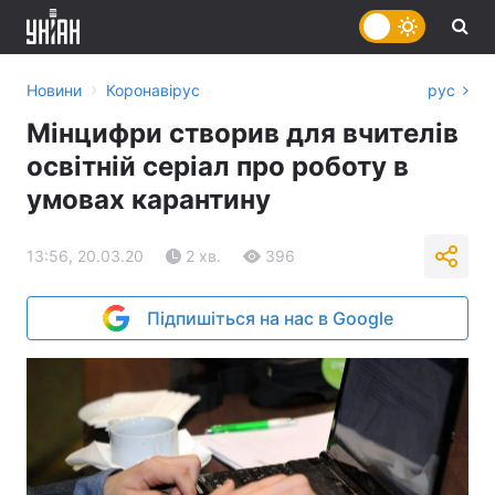
›
Новини
Коронавірус
рус
Мінцифри створив для вчителів
освітній серіал про роботу в
умовах карантину
13:56, 20.03.20
2 хв.
396
Підпишіться на нас в Google