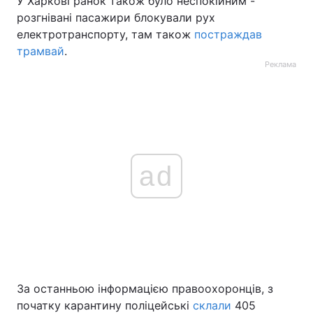
У Харкові ранок також було неспокійним -
розгнівані пасажири блокували рух
електротранспорту, там також
постраждав
трамвай
.
Реклама
ad
За останньою інформацією правоохоронців, з
початку карантину поліцейські
склали
405