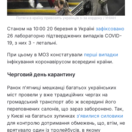
Потяги в країну привозять українців з-за кордону / УНІАН
Станом на 10:00 20 березня в Україні
зафіксовано
26 лабораторно підтверджених випадків COVID-
19, з них 3 - летальні.
При цьому в МОЗ констатували
перші випадки
інфікування коронавірусом всередині країни.
Черговий день карантину
Ранок п'ятниці мешканці багатьох українських
міст провели у вже традиційних чергах на
громадський транспорт або ж всередині його
переповнених салонів, що зараз заборонено. Так,
у Києві на багатьох зупинках
з'явилися силовики
для контролю дотримання обмежень, що, втім, не
врятувало один із тролейбусів, в якому