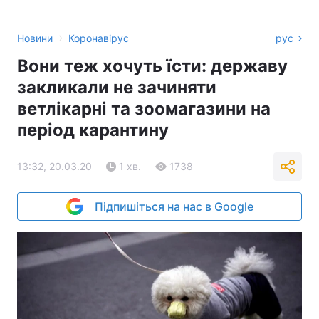
›
Новини
Коронавірус
рус
Вони теж хочуть їсти: державу
закликали не зачиняти
ветлікарні та зоомагазини на
період карантину
13:32, 20.03.20
1 хв.
1738
Підпишіться на нас в Google