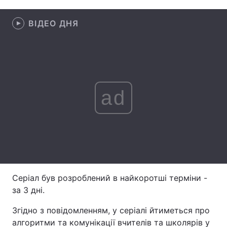
Лонгріди
ВІДЕО ДНЯ
Відео з Youtube
Статті
Інтерв'ю
Думки
ad
Архів
Вакансії
Контакти
Послуги
Серіал був розроблений в найкоротші терміни -
за 3 дні.
Згідно з повідомленням, у серіалі йтиметься про
алгоритми та комунікації вчителів та школярів у