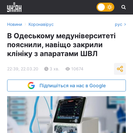
›
Новини
Коронавірус
рус
В Одеському медуніверситеті
пояснили, навіщо закрили
клініку з апаратами ШВЛ
22:39, 22.03.20
3 хв.
10674
Підпишіться на нас в Google