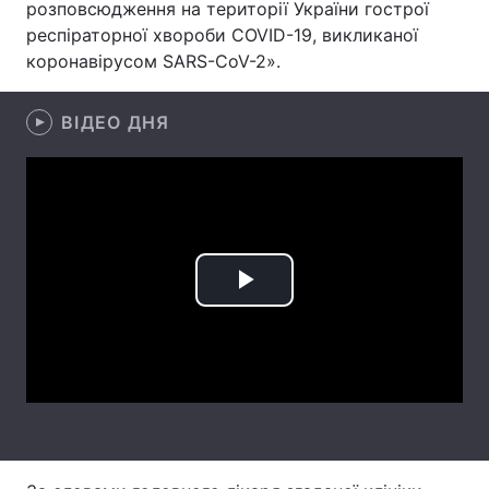
розповсюдження на території України гострої
респіраторної хвороби COVID-19, викликаної
Лонгріди
коронавірусом SARS-CoV-2».
Відео з Youtube
Статті
ВІДЕО ДНЯ
Інтерв'ю
Думки
Архів
Вакансії
Контакти
Послуги
Play
Video