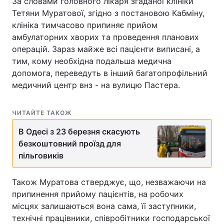
За словами головного лікаря згаданої клініки
Тетяни Муратової, згідно з постановою Кабміну,
Тема оформлення
клініка тимчасово припиняє прийом
амбулаторних хворих та проведення планових
операцій. Зараз майже всі пацієнти виписані, а
тим, кому необхідна подальша медична
допомога, переведуть в інший багатопрофільний
медичний центр внз - на вулицю Пастера.
ЧИТАЙТЕ ТАКОЖ
В Одесі з 23 березня скасують
безкоштовний проїзд для
пільговиків
Також Муратова стверджує, що, незважаючи на
припинення прийому пацієнтів, на робочих
місцях залишаються вона сама, її заступники,
технічні працівники, співробітники господарської