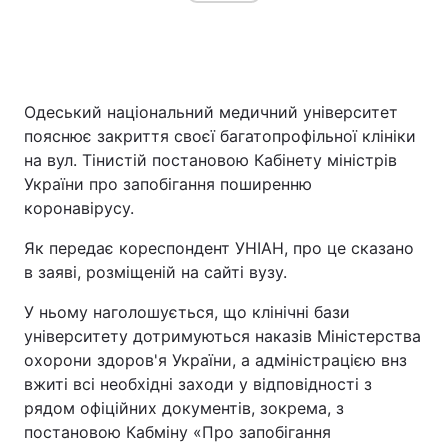
Головна
Війна
Одеський національний медичний університет
Україна
Політика
пояснює закриття своєї багатопрофільної клініки
на вул. Тінистій постановою Кабінету міністрів
Економіка
Світ
України про запобігання поширенню
коронавірусу.
Спорт
Наука
Як передає кореспондент УНІАН, про це сказано
Техно і зв'язок
Лайт
в заяві, розміщеній на сайті вузу.
Зброя
Інциденти
У ньому наголошується, що клінічні бази
університету дотримуються наказів Міністерства
Здоров'я
Туризм
охорони здоров'я України, а адміністрацією внз
вжиті всі необхідні заходи у відповідності з
Цікавинки
Погода
рядом офіційних документів, зокрема, з
постановою Кабміну «Про запобігання
Екологія
Регіони