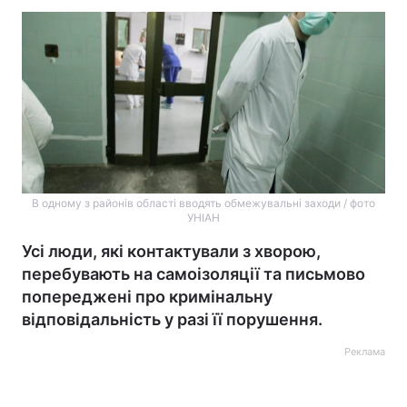
В одному з районів області вводять обмежувальні заходи / фото
УНІАН
Усі люди, які контактували з хворою,
перебувають на самоізоляції та письмово
попереджені про кримінальну
відповідальність у разі її порушення.
Реклама