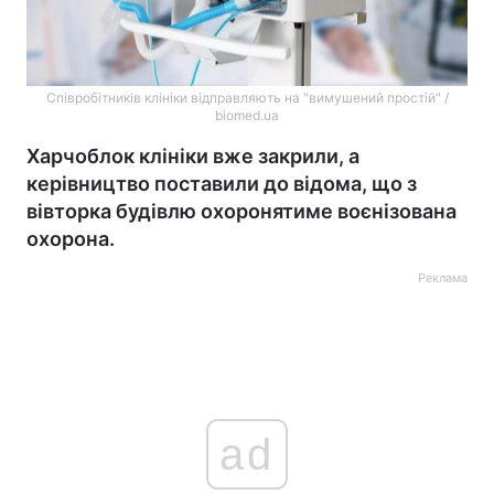
Співробітників клініки відправляють на "вимушений простій" /
biomed.ua
Харчоблок клініки вже закрили, а
керівництво поставили до відома, що з
вівторка будівлю охоронятиме воєнізована
охорона.
Реклама
ad