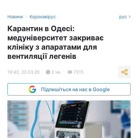
›
Новини
Коронавірус
рус
Карантин в Одесі:
медуніверситет закриває
клініку з апаратами для
вентиляції легенів
19:40, 22.03.20
2 хв.
7315
Підпишіться на нас в Google