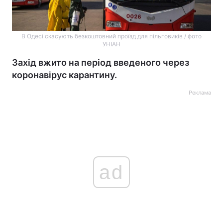
В Одесі скасують безкоштовний проїзд для пільговиків / фото
УНІАН
Захід вжито на період введеного через
коронавірус карантину.
Реклама
ad