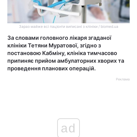
Зараз майже всі пацієнти виписані з клініки / biomed.ua
За словами головного лікаря згаданої
клініки Тетяни Муратової, згідно з
постановою Кабміну, клініка тимчасово
припиняє прийом амбулаторних хворих та
проведення планових операцій.
Реклама
ad