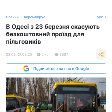
›
Новини
Коронавірус
рус
В Одесі з 23 березня скасують
безкоштовний проїзд для
пільговиків
23:03, 21.03.20
2 хв.
8587
Підпишіться на нас в Google