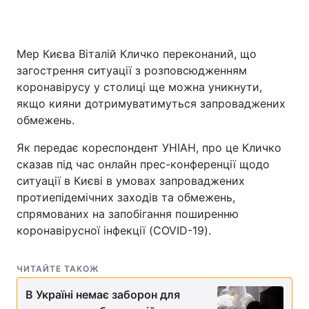
Мер Києва Віталій Кличко переконаний, що
Головна
Війна
загострення ситуації з розповсюдженням
коронавірусу у столиці ще можна уникнути,
Україна
Політика
якщо кияни дотримуватимуться запроваджених
обмежень.
Економіка
Світ
Як передає кореспондент УНІАН, про це Кличко
Спорт
Наука
сказав під час онлайн прес-конференції щодо
ситуації в Києві в умовах запроваджених
Техно і зв'язок
Лайт
протиепідемічних заходів та обмежень,
Зброя
Інциденти
спрямованих на запобігання поширенню
коронавірусної інфекції (COVID-19).
Здоров'я
Туризм
ЧИТАЙТЕ ТАКОЖ
Цікавинки
Погода
В Україні немає заборон для
Екологія
Регіони