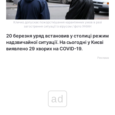
Кличко допускає пожорсткішання карантинних умов в разі
загострення ситуації із вірусом / фото УНІАН
20 березня уряд встановив у столиці режим
надзвичайної ситуації. На сьогодні у Києві
виявлено 29 хворих на COVID-19.
Реклама
ad