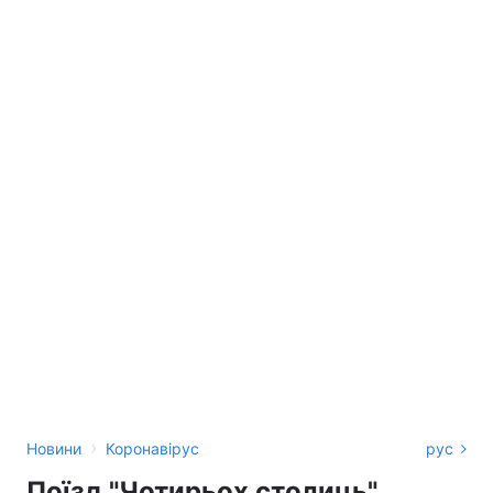
›
Новини
Коронавірус
рус
Поїзд "Чотирьох столиць"