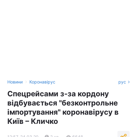
›
Новини
Коронавірус
рус
Спецрейсами з-за кордону
відбувається "безконтрольне
імпортування" коронавірусу в
Київ – Кличко
12:57, 24.03.20
2 хв.
6648