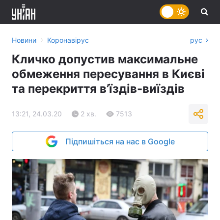
›
Новини
Коронавірус
рус
Кличко допустив максимальне
обмеження пересування в Києві
та перекриття в’їздів-виїздів
13:21, 24.03.20
2 хв.
7513
Підпишіться на нас в Google