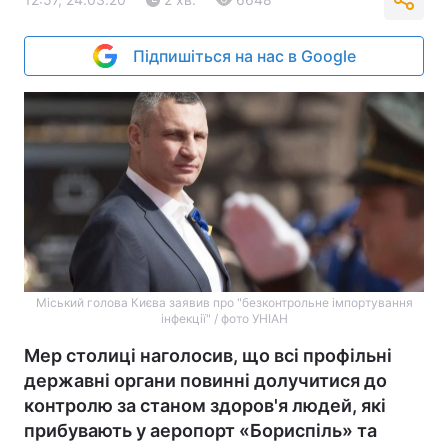
Підпишіться на нас в Google
Міський голова Києва заявив про "безконтрольне імпортування
інфекції" / фото УНІАН
Мер столиці наголосив, що всі профільні
державні органи повинні долучитися до
контролю за станом здоров'я людей, які
прибувають у аеропорт «Бориспіль» та