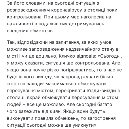
За його словами, на сьогодні ситуація з
розповсюдженням коронавірусу в столиці поки
Тема оформлення
контрольована. При цьому мер наголосив на
важливості в подальшому дотримуватись
введених обмежень.
Так, відповідаючи на запитання, за яких умов
можливе запровадження надзвичайного стану в
місті і чи це доцільно, Кличко відповів: «Сьогодні,
я можу сказати, ситуація ще контрольована. Але
якщо вона почне різко погіршуватись, то в нас не
буде іншого виходу, як запроваджувати більш
жорсткі заходи: максимально обмежувати
пересування містом, перекривати в’їзди-виїзди з
столиці, вкрай обмежувати пересування містом
людей – все це можливо. Але сьогодні багато
чого залежить від киян. Якщо вони будуть
виконувати правила обмежень, то загострення
ситуації сьогодні можна ще уникнути».