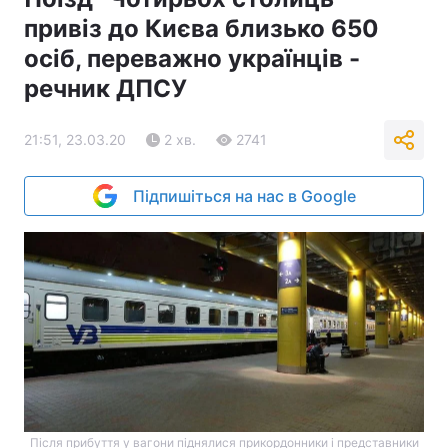
привіз до Києва близько 650
осіб, переважно українців -
речник ДПСУ
21:51, 23.03.20
2 хв.
2741
Підпишіться на нас в Google
Після прибуття у вагони піднялися прикордонники і представники