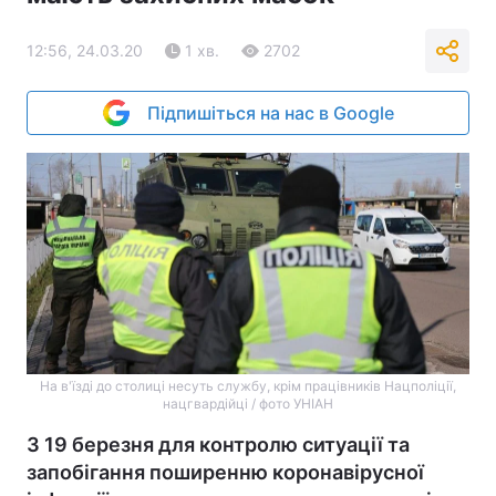
12:56, 24.03.20
1 хв.
2702
Підпишіться на нас в Google
На в'їзді до столиці несуть службу, крім працівників Нацполіції,
нацгвардійці / фото УНІАН
З 19 березня для контролю ситуації та
запобігання поширенню коронавірусної