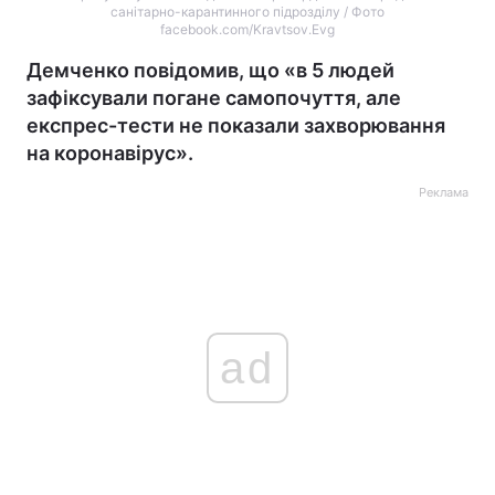
санітарно-карантинного підрозділу / Фото
facebook.com/Kravtsov.Evg
Демченко повідомив, що «в 5 людей
зафіксували погане самопочуття, але
експрес-тести не показали захворювання
на коронавірус».
Реклама
ad