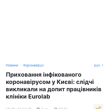
›
Новини
Коронавірус
рус
Приховання інфікованого
коронавірусом у Києві: слідчі
викликали на допит працівників
клініки Eurolab
16:30, 24.03.20
3 хв.
6349