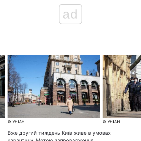
ad
© УНІАН
© УНІАН
Вже другий тиждень Київ живе в умовах
карантину. Метою запровадження