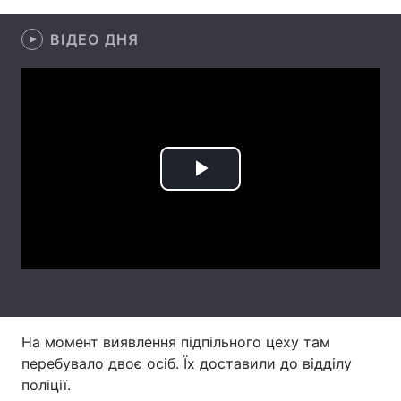
Лонгріди
ВІДЕО ДНЯ
Відео з Youtube
Статті
Інтерв'ю
Думки
Архів
Вакансії
Play
Контакти
Video
Послуги
На момент виявлення підпільного цеху там
перебувало двоє осіб. Їх доставили до відділу
поліції.