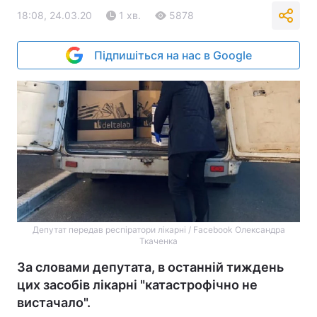
18:08, 24.03.20
1 хв.
5878
Підпишіться на нас в Google
Депутат передав респіратори лікарні / Facebook Олександра
Ткаченка
За словами депутата, в останній тиждень
цих засобів лікарні "катастрофічно не
вистачало".