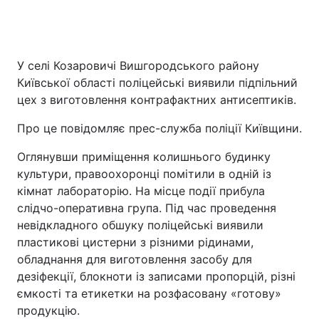
Головна
Війна
У селі Козаровичі Вишгородського району
Київської області поліцейські виявили підпільний
Україна
Політика
цех з виготовлення контрафактних антисептиків.
Економіка
Світ
Про це повідомляє прес-служба поліції Київщини.
Спорт
Наука
Оглянувши приміщення колишнього будинку
культури, правоохоронці помітили в одній із
Техно і зв'язок
Лайт
кімнат лабораторію. На місце події прибула
слідчо-оперативна група. Під час проведення
Зброя
Інциденти
невідкладного обшуку поліцейські виявили
пластикові цистерни з різними рідинами,
Здоров'я
Туризм
обладнання для виготовлення засобу для
дезіфекції, блокноти із записами пропорцій, різні
Цікавинки
Погода
ємкості та етикетки на розфасовану «готову»
продукцію.
Екологія
Регіони