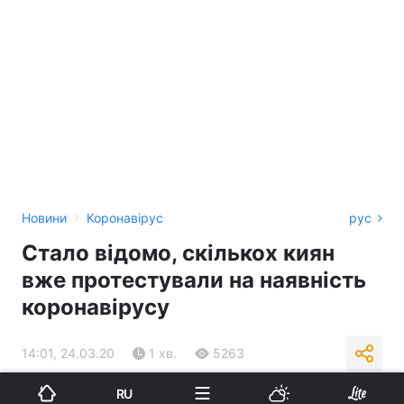
›
Новини
Коронавірус
рус
Стало відомо, скількох киян
вже протестували на наявність
коронавірусу
14:01, 24.03.20
1 хв.
5263
RU