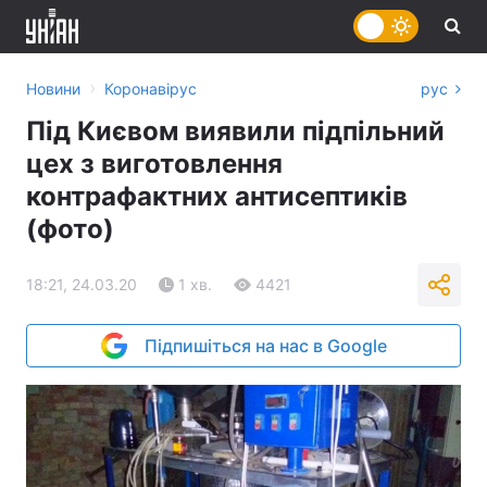
›
Новини
Коронавірус
рус
Під Києвом виявили підпільний
цех з виготовлення
контрафактних антисептиків
(фото)
18:21, 24.03.20
1 хв.
4421
Підпишіться на нас в Google