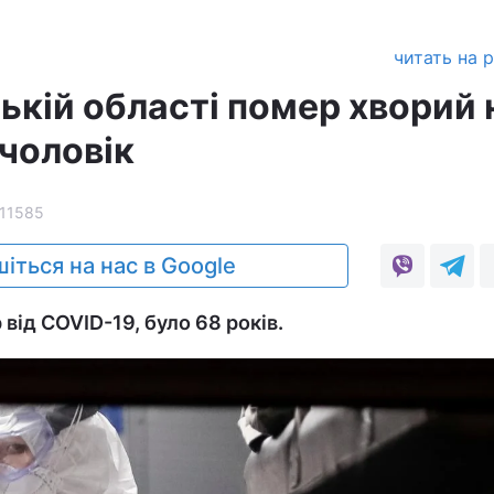
читать на 
ькій області помер хворий 
 чоловік
11585
іться на нас в Google
 від COVID-19, було 68 років.