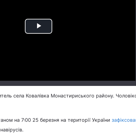
Play
Video
тель села Ковалівка Монастириського району. Чоловіко
аном на 7:00 25 березня на території України
зафіксова
навірусів.