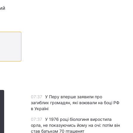
ний
07:37
У Перу вперше заявили про
загиблих громадян, які воювали на боці РФ
в Україні
07:37
У 1976 році біологиня виростила
орла, не показуючись йому на очі: потім він
став батьком 70 пташенят