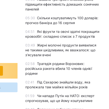
підвищити ефективність домашніх сонячних
панелей
05:30
Скільки коштуватимуть 100 доларів:
прогноз банкіра до 16 серпня
04:51
Які фрукти та овочі здатні покращити
кровообіг: складено список з 7 продуктів
03:49
Жирні молочні продукти виявилися
не такими шкідливими, як вважалося: що
з’ясували вчені
02:58
Трагедія родини Воронових:
російська ракета вбила 10 членів однієї
родини
02:41
Під Сахарою знайшли воду, яка
s
пролежала там майже мільйон років
01:59
Чи нападе Путін на НАТО: експерт
спрогнозував, що це йому коштуватиме