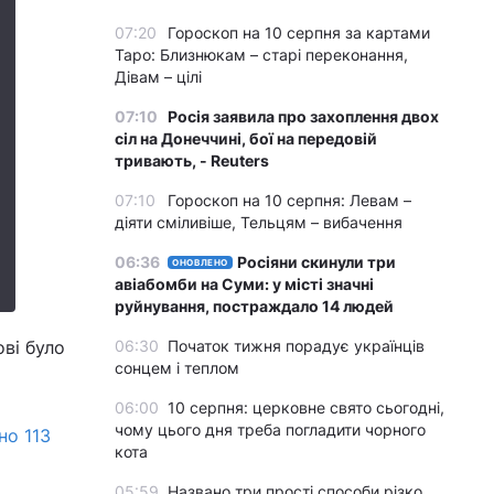
07:20
Гороскоп на 10 серпня за картами
Таро: Близнюкам – старі переконання,
Дівам – цілі
07:10
Росія заявила про захоплення двох
сіл на Донеччині, бої на передовій
тривають, - Reuters
07:10
Гороскоп на 10 серпня: Левам –
діяти сміливіше, Тельцям – вибачення
06:36
Росіяни скинули три
ОНОВЛЕНО
авіабомби на Суми: у місті значні
руйнування, постраждало 14 людей
ві було
06:30
Початок тижня порадує українців
сонцем і теплом
06:00
10 серпня: церковне свято сьогодні,
чому цього дня треба погладити чорного
но 113
кота
05:59
Названо три прості способи різко