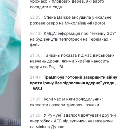
урожаю: 7 плодових дерев, які варто
посадити в саду
22:25
Спека майже висушила унікальне
рожеве озеро на Миколаївщині (фото)
22:13
КМДА: інформація про "техніку ЗСУ"
на будівництві теплотраси на Теремках -
фейк
21:50
Тайвань показав під час військових
навчань дрони, якими Україна наносить
удари по РФ, - BI
21:47
Трамп був готовий завершити війну
проти Ірану без підписання ядерної угоди,
- WSJ
21:35
Коли час міняти холодильник:
експерти назвали тривожні ознаки
21:25
У Румунії вдалося врятувати другий
енергоблок АЕС від зупинки, незважаючи
на міління Дунаю