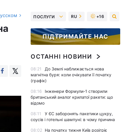
русском
RU
+16
ПОСЛУГИ
на
ПІДТРИМАЙТЕ НАС
ОСТАННІ НОВИНИ
08:21
До Землі наближається нова
магнітна буря: коли очікувати її початку
(графік)
08:16
Інженери Формули-1 створили
британський аналог крилатої ракети: що
відомо
08:11
У ЄС заборонять пакетики цукру,
соусів і готельні шампуні: в чому причина
08:02
На початку тижня Київ розігріє