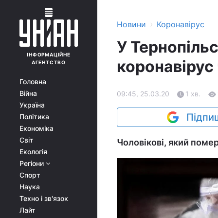
›
Новини
Коронавірус
У Тернопільс
ІНФОРМАЦІЙНЕ
коронавірус
АГЕНТСТВО
Головна
Війна
09:45, 25.03.20
1 хв.
Україна
Підпиш
Політика
Економіка
Світ
Чоловікові, який помер
Екологія
Регіони
Спорт
Наука
Техно і зв'язок
Лайт