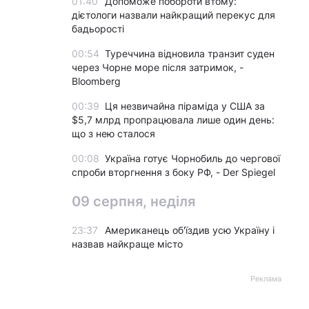
01:40
Допоможе побороти втому:
дієтологи назвали найкращий перекус для
бадьорості
00:54
Туреччина відновила транзит суден
через Чорне море після затримок, -
Bloomberg
00:39
Ця незвичайна піраміда у США за
$5,7 млрд пропрацювала лише один день:
що з нею сталося
00:08
Україна готує Чорнобиль до чергової
спроби вторгнення з боку РФ, - Der Spiegel
09 серпня, неділя
23:37
Американець об'їздив усю Україну і
назвав найкраще місто
Реклама