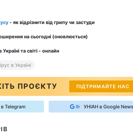
усу
- як відрізнити від грипу чи застуди
ширення на сьогодні (оновлюється)
в Україні та світі - онлайн
рус в Україні
ІТЬ ПРОЄКТУ
ПІДТРИМАЙТЕ НАС
 в Telegram
УНІАН в Google New
ІВ