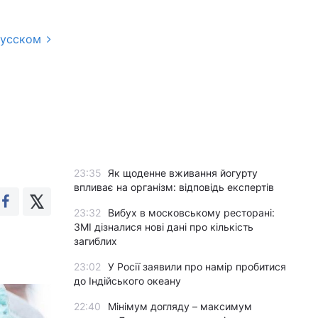
русском
23:35
Як щоденне вживання йогурту
впливає на організм: відповідь експертів
23:32
Вибух в московському ресторані:
ЗМІ дізналися нові дані про кількість
загиблих
23:02
У Росії заявили про намір пробитися
до Індійського океану
22:40
Мінімум догляду – максимум