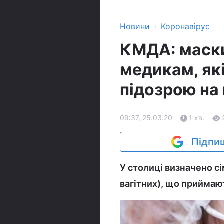
›
Новини
Коронавірус
КМДА: маски
медикам, які
підозрою на
09:37, 25.03.20
1 хв.
Підпиш
У столиці визначено сім
вагітних), що приймают