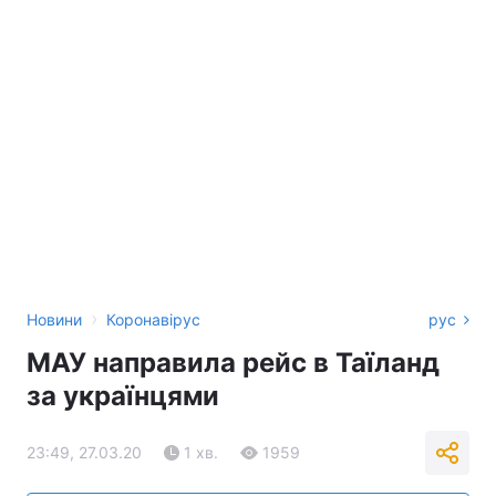
›
Новини
Коронавірус
рус
МАУ направила рейс в Таїланд
за українцями
23:49, 27.03.20
1 хв.
1959