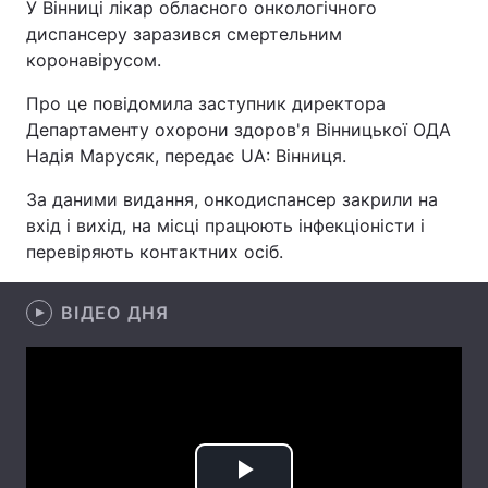
У Вінниці лікар обласного онкологічного
диспансеру заразився смертельним
коронавірусом.
Головна
Війна
Про це повідомила заступник директора
Департаменту охорони здоров'я Вінницької ОДА
Україна
Політика
Надія Марусяк, передає UA: Вінниця.
Економіка
Світ
За даними видання, онкодиспансер закрили на
вхід і вихід, на місці працюють інфекціоністи і
Спорт
Наука
перевіряють контактних осіб.
Техно і зв'язок
Лайт
ВІДЕО ДНЯ
Зброя
Інциденти
Здоров'я
Туризм
Цікавинки
Погода
Екологія
Регіони