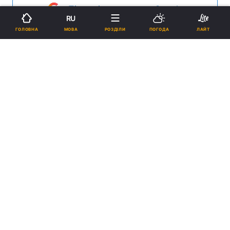
Підпишіться на нас в Google
RU
МОВА
ГОЛОВНА
РОЗДІЛИ
ПОГОДА
ЛАЙТ
Пасажирська місткість повітряного судна – 286 крісел / фото УНІАН
В 22:37 спеціальний евакуаційний рейс
PS1171 вилетів з Міжнародного аеропорту
"Бориспіль".
Реклама