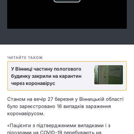
Play
Лонгріди
Video
Відео з Youtube
Статті
Інтерв'ю
Думки
Архів
Вакансії
ЧИТАЙТЕ ТАКОЖ
Контакти
У Вінниці частину пологового
будинку закрили на карантин
Послуги
через коронавірус
Станом на вечір 27 березня у Вінницькій області
було зареєстровано 16 випадків зараження
коронавірусом.
«Пацієнти з підтвердженими випадками і з
підозрами на COVID-19 перебувають на