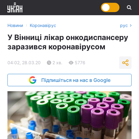
›
Новини
Коронавірус
рус
У Вінниці лікар онкодиспансеру
заразився коронавірусом
04:02, 28.03.20
2 хв.
5776
Підпишіться на нас в Google