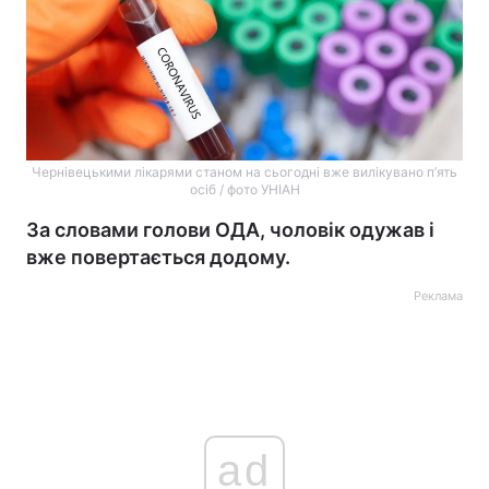
Чернівецькими лікарями станом на сьогодні вже вилікувано п’ять
осіб / фото УНІАН
За словами голови ОДА, чоловік одужав і
вже повертається додому.
Реклама
ad