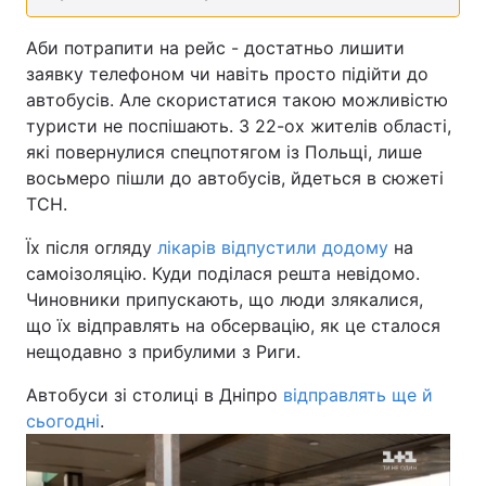
Аби потрапити на рейс - достатньо лишити
заявку телефоном чи навіть просто підійти до
автобусів. Але скористатися такою можливістю
туристи не поспішають. З 22-ох жителів області,
які повернулися спецпотягом із Польщі, лише
восьмеро пішли до автобусів, йдеться в сюжеті
ТСН.
Їх після огляду
лікарів відпустили додому
на
самоізоляцію. Куди поділася решта невідомо.
Чиновники припускають, що люди злякалися,
що їх відправлять на обсервацію, як це сталося
нещодавно з прибулими з Риги.
Автобуси зі столиці в Дніпро
відправлять ще й
сьогодні
.