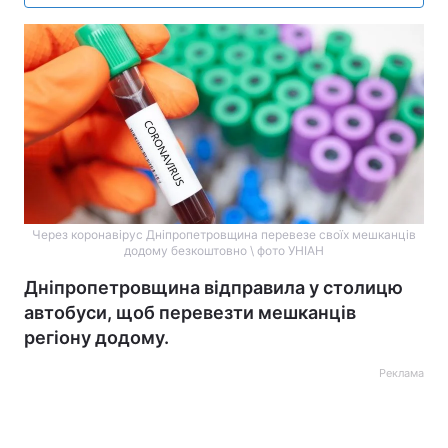
Через коронавірус Дніпропетровщина перевезе своїх мешканців
додому безкоштовно \ фото УНІАН
Дніпропетровщина відправила у столицю
автобуси, щоб перевезти мешканців
регіону додому.
Реклама