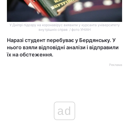
У Дніпрі підозру на коронавірус виявили у курсанта університету
внутрішніх справ / фото УНІАН
Наразі студент перебуває у Бердянську. У
нього взяли відповідні аналізи і відправили
їх на обстеження.
Реклама
ad