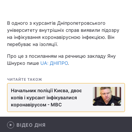
В одного з курсантів Дніпропетровського
Головна
Війна
університету внутрішніх справ виявили підозру
на інфікування коронавірусною інфекцією. Він
Україна
Політика
перебуває на ізоляції.
Економіка
Світ
Про це з посиланням на речницю закладу Яну
Шнурко пише
UA: ДНІПРО
.
Спорт
Наука
Техно і зв'язок
Лайт
ЧИТАЙТЕ ТАКОЖ
Зброя
Начальник поліції Києва, двоє
Інциденти
копів і курсант інфікувалися
Здоров'я
Туризм
коронавірусом - МВС
Цікавинки
Погода
ВІДЕО ДНЯ
Екологія
Регіони