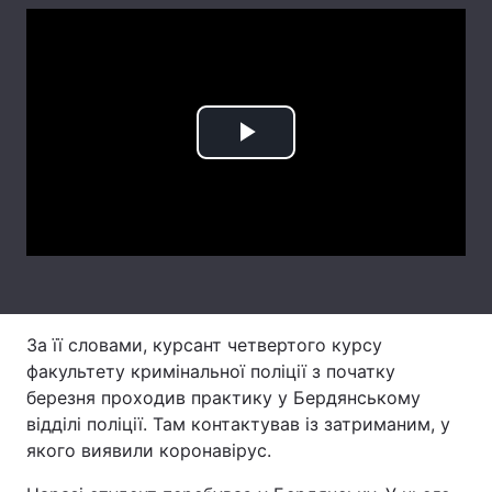
Лонгріди
Відео з Youtube
Статті
Play
Інтерв'ю
Думки
Video
Архів
Вакансії
Контакти
Послуги
За її словами, курсант четвертого курсу
факультету кримінальної поліції з початку
березня проходив практику у Бердянському
відділі поліції. Там контактував із затриманим, у
якого виявили коронавірус.