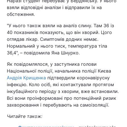
Наразі студент перебуває у Бердянську. У нього
взяли відповідні аналізи і відправили їх на
Тема оформлення
обстеження.
"У нього також взяли на аналіз слину. Там 36 із
40 показників показують, що він хворий. Цого
оглядав лікар. Симптомів додних немає.
Нормальний у нього тиск, температура тіла
36,4", – повідомила Яна Шнурко.
Як повідомлялося, у заступника голови
Національної поліції, начальника поліції Києва
Андрія Крищенка
підтвердили коронавірусну
інфекцію. Коло осіб, які контактували протягом
інкубаційного періоду з хворим, вже встановили.
Всі вони проінформовані про потенційний ризик
захворювання і перебувають на самоізоляції.
Читайте також: