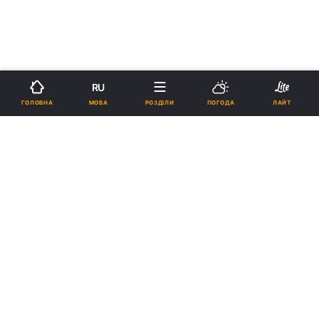
RU
МОВА
ГОЛОВНА
РОЗДІЛИ
ПОГОДА
ЛАЙТ
›
Новини
Коронавірус
рус
Медики назвали причину смерті
чоловіка в 21-й лікарні Дніпра
15:16, 26.03.20
1 хв.
9600