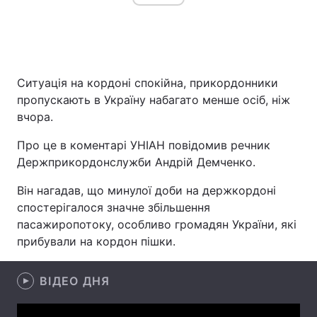
Головна
Війна
Ситуація на кордоні спокійна, прикордонники
Україна
Політика
пропускають в Україну набагато менше осіб, ніж
вчора.
Економіка
Світ
Про це в коментарі УНІАН повідомив речник
Спорт
Наука
Держприкордонслужби Андрій Демченко.
Техно і зв'язок
Лайт
Він нагадав, що минулої доби на держкордоні
спостерігалося значне збільшення
Зброя
Інциденти
пасажиропотоку, особливо громадян України, які
прибували на кордон пішки.
Здоров'я
Туризм
Цікавинки
Погода
ВІДЕО ДНЯ
Екологія
Регіони