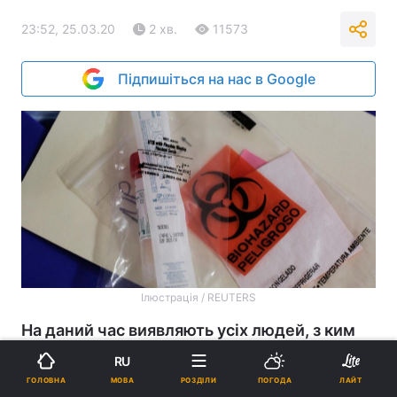
23:52, 25.03.20
2 хв.
11573
Підпишіться на нас в Google
Ілюстрація / REUTERS
На даний час виявляють усіх людей, з ким
міг контактувати хворий, аби обстежити їх
RU
та забезпечити їхню ізоляцію.
МОВА
ГОЛОВНА
РОЗДІЛИ
ПОГОДА
ЛАЙТ