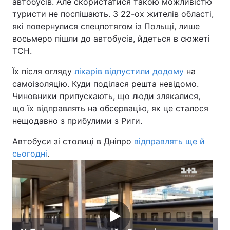
автобусів. Але скористатися такою можливістю
туристи не поспішають. З 22-ох жителів області,
які повернулися спецпотягом із Польщі, лише
восьмеро пішли до автобусів, йдеться в сюжеті
ТСН.
Їх після огляду
лікарів відпустили додому
на
самоізоляцію. Куди поділася решта невідомо.
Чиновники припускають, що люди злякалися,
що їх відправлять на обсервацію, як це сталося
нещодавно з прибулими з Риги.
Автобуси зі столиці в Дніпро
відправлять ще й
сьогодні
.