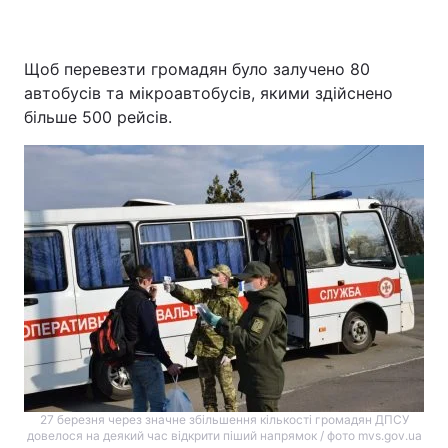
Щоб перевезти громадян було залучено 80
автобусів та мікроавтобусів, якими здійснено
більше 500 рейсів.
27 березня через значне збільшення кількості громадян ДПСУ
довелося на деякий час відкрити піший напрямок / фото mvs.gov.ua