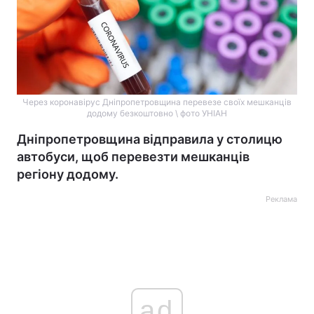
Через коронавірус Дніпропетровщина перевезе своїх мешканців
додому безкоштовно \ фото УНІАН
Дніпропетровщина відправила у столицю
автобуси, щоб перевезти мешканців
регіону додому.
Реклама
ad