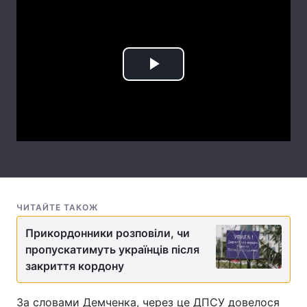
Лонгріди
Відео з Youtube
Статті
Play
Інтерв'ю
Думки
Video
Архів
Вакансії
Контакти
Послуги
ЧИТАЙТЕ ТАКОЖ
Прикордонники розповіли, чи
пропускатимуть українців після
закриття кордону
За словами Демченка, через це ДПСУ довелося