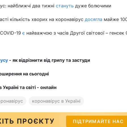
ус: найближчі два тижні
стануть
дуже болючими
асті кількість хворих на коронавірус
досягла
майже 100
 COVID-19
є
найважчою з часів Другої світової – генсек
усу
- як відрізнити від грипу та застуди
оширення на сьогодні
в Україні та світі - онлайн
оронавірус
коронавірус в Україні
ІТЬ ПРОЄКТУ
ПІДТРИМАЙТЕ НАС