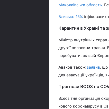
Миколаївська область
. В
Близько 15%
інфікованих к
Карантин в Україні та 
Міністр внутрішніх спра
другої половини травня. В
перебувати, як всій Європ
Аваков також
заявив
, що
для евакуації українців, я
Прогнози ВООЗ по COV
Всесвітня організація ох
нового коронавірусу в Євр