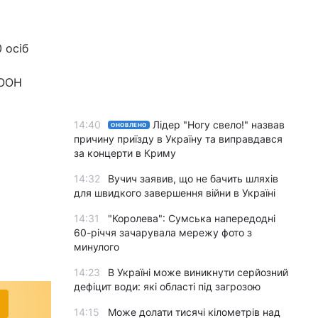
 осіб
 ООН
14:40
Лідер "Ногу свело!" назвав
ОНОВЛЕНО
причину приїзду в Україну та виправдався
за концерти в Криму
14:32
Вучич заявив, що не бачить шляхів
для швидкого завершення війни в Україні
14:31
"Королева": Сумська напередодні
60-річчя зачарувала мережу фото з
минулого
14:23
В Україні може виникнути серйозний
дефіцит води: які області під загрозою
14:15
Може долати тисячі кілометрів над