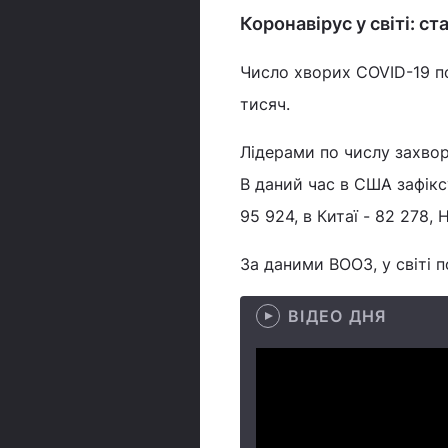
Коронавірус у світі: ст
Число хворих COVID-19 п
тисяч.
Лідерами по числу захворю
В даний час в США зафіксув
95 924, в Китаї - 82 278, Н
За даними ВООЗ, у світі 
ВІДЕО ДНЯ