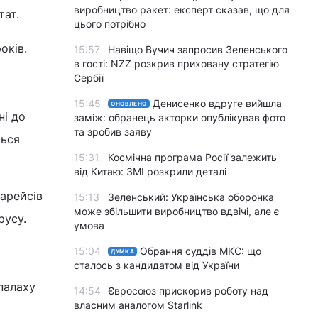
виробництво ракет: експерт сказав, що для
тат.
цього потрібно
оків.
15:57
Навіщо Вучич запросив Зеленського
в гості: NZZ розкрив приховану стратегію
Сербії
15:45
Денисенко вдруге вийшла
ОНОВЛЕНО
ні до
заміж: обранець акторки опублікував фото
та зробив заяву
ться
15:31
Космічна програма Росії залежить
від Китаю: ЗМІ розкрили деталі
іарейсів
15:13
Зеленський: Українська оборонка
може збільшити виробництво вдвічі, але є
русу.
умова
15:04
Обрання суддів МКС: що
ДУМКА
сталось з кандидатом від України
спалаху
14:54
Євросоюз прискорив роботу над
власним аналогом Starlink