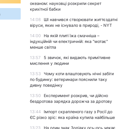
океаном: науковці розкрили секрет
крихітної бабки
s
14:08
ШІ навчився створювати життєздатні
віруси, яких не існувало в природі, - NYT
14:00
На якій плиті їжа смачніша –
індукційній чи електричній: яка "мотає"
менше світла
13:57
5 звичок, які видають примітивне
мислення у людини
13:53
Чому коти влаштовують нічні забіги
по будинку: ветеринари пояснили таку
дивну поведінку
13:50
Експеримент розкрив, чи дійсно
бездротова зарядка дорожча за дротову
13:44
Імпорт скрапленого газу з Росії до
ЄС різко зріс: яка країна купила найбільше
13:23
На один знак Зодіаку ось-ось чекає