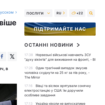
русском
RU
+22
ПОСЛУГИ
ивіше
ПІДТРИМАЙТЕ НАС
ОСТАННІ НОВИНИ
17:38
Норвезькі військові навчають ЗСУ
"духу вікінгів" для виживання на фронті, - BI
17:26
Один трагічний випадок змусив
ч, в
чоловіка схуднути на 25 кг за пів року, -
The Mirror
17:16
Вівці та віслюк врятували сонячну
електростанцію у США: їм доручили
особливе завдання
17:13
Україна ніколи не випускатиме