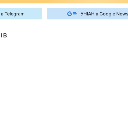
 в Telegram
УНІАН в Google New
ІВ