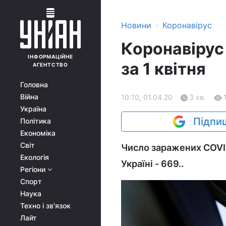
›
Новини
Коронавірус
Коронавірус 
ІНФОРМАЦІЙНЕ
за 1 квітня
АГЕНТСТВО
Головна
Війна
10:10, 01.04.20
3 хв.
Україна
Підпиш
Політика
Економіка
Світ
Число заражених COVID-
Екологія
Україні - 669..
Регіони
Спорт
Наука
Техно і зв'язок
Лайт