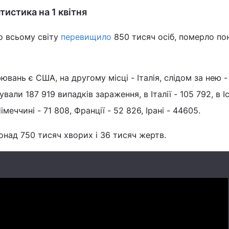
атистика на 1 квітня
о всьому світу
перевищило
850 тисяч осіб, померло по
вань є США, на другому місці - Італія, слідом за нею - 
али 187 919 випадків зараження, в Італії - 105 792, в Іс
імеччині - 71 808, Франції - 52 826, Ірані - 44605.
понад 750 тисяч хворих і 36 тисяч жертв.