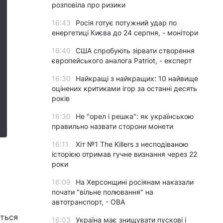
розповіла про ризики
16:43
Росія готує потужний удар по
енергетиці Києва до 24 серпня, - монітори
16:40
США спробують зірвати створення
європейського аналога Patriot, - експерт
16:30
Найкращі з найкращих: 10 найвище
оцінених критиками ігор за останні десять
років
16:30
Не "орел і решка": як українською
правильно назвати сторони монети
16:11
Хіт №1 The Killers з несподіваною
історією отримав гучне визнання через 22
роки
16:09
На Херсонщині росіянам наказали
почати "вільне полювання" на
автотранспорт, - ОВА
ється
16:03
Україна має знищувати пускові і