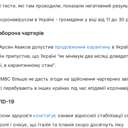
сі тести, які там проводили, показали негативний резуль
оронавірусом в Україні - громадяни у віці від 11 до 30 р
заборона чартерів
в Арсен Аваков допустив
продовження карантину
в Украї
ін припустив, що Україні "як мінімум два місяці доведе
і, в карантинному стані".
 МВС більше не дасть згоди на здійснення чартерних ав
кі перебувають в інших країнах під час епідемії коронаві
ID-19
орони здоров'я
констатує
ознаки відносної стабілізації 
опі і очікує, що Італія та Іспанія скоро досягнуть піку