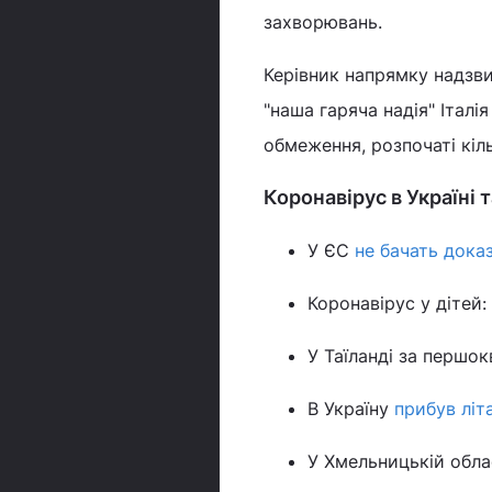
захворювань.
Керівник напрямку надзви
"наша гаряча надія" Італі
обмеження, розпочаті кіл
Коронавірус в Україні т
У ЄС
не бачать доказ
Коронавірус у дітей:
У Таїланді за першо
В Україну
прибув літ
У Хмельницькій обла