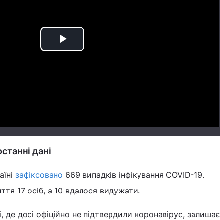
Play
Video
останні дані
аїні
зафіксовано
669 випадків інфікування COVID-19.
тя 17 осіб, а 10 вдалося видужати.
і, де досі офіційно не підтвердили коронавірус, залиша