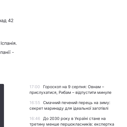
над 42
Іспанія.
панії -
17:00
Гороскоп на 9 серпня: Овнам –
прислухатися, Рибам – відпустити минуле
16:55
Смачний печений перець на зиму:
секрет маринаду для ідеальної заготівлі
16:46
До 2030 року в Україні стане на
третину менше першокласників: експертка