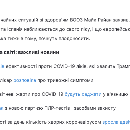
чайних ситуацій зі здоров'ям ВООЗ Майк Райан заявив
я та Іспанія наближаються до свого піку, і що європейськ
ька тижнів тому, почнуть плодоносити.
а світі: важливі новини
ів
ефективності проти COVID-19 ліків, які хвалить Трам
 лікар
розповіла
про тривожні симптоми
квітневі жарти про COVID-19
будуть саджати
у в'язницю
ак
з новою партією ПЛР-тестів і засобами захисту
сті за день кількість хворих коронавірусом
зросла вдві