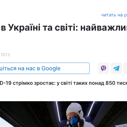
читать на 
в Україні та світі: найважл
11073
іться на нас в Google
19 стрімко зростає: у світі таких понад 850 тися