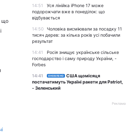
14:51
Уся лінійка iPhone 17 може
подорожчати вже в понеділок: що
відбувається
, що
14:50
Чоловіка висміювали за посадку 11
і
тисяч дерев: за кілька років усі побачили
результат
14:41
Росія знищує українське сільське
господарство і саму природу України, -
Forbes
п
14:41
США щомісяця
ОНОВЛЕНО
постачатимуть Україні ракети для Patriot,
- Зеленський
Реклама
чі