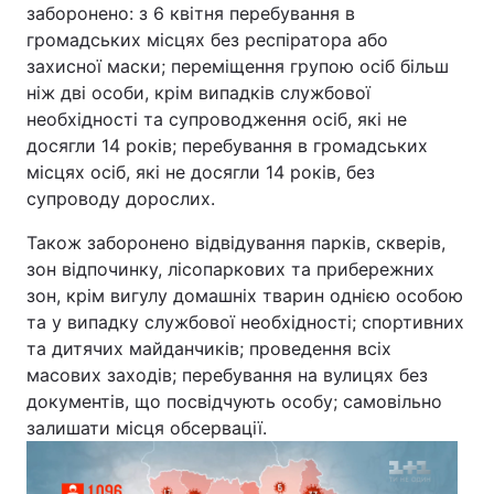
заборонено: з 6 квітня перебування в
Тема оформлення
громадських місцях без респіратора або
захисної маски; переміщення групою осіб більш
ніж дві особи, крім випадків службової
необхідності та супроводження осіб, які не
досягли 14 років; перебування в громадських
місцях осіб, які не досягли 14 років, без
супроводу дорослих.
Також заборонено відвідування парків, скверів,
зон відпочинку, лісопаркових та прибережних
зон, крім вигулу домашніх тварин однією особою
та у випадку службової необхідності; спортивних
та дитячих майданчиків; проведення всіх
масових заходів; перебування на вулицях без
документів, що посвідчують особу; самовільно
залишати місця обсервації.