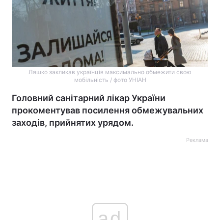
Ляшко закликав українців максимально обмежити свою
мобільність / фото УНІАН
Головний санітарний лікар України
прокоментував посилення обмежувальних
заходів, прийнятих урядом.
Реклама
ad