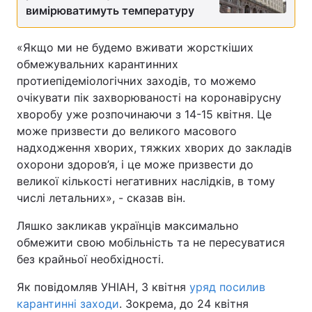
вимірюватимуть температуру
Лонгріди
«Якщо ми не будемо вживати жорсткіших
обмежувальних карантинних
Відео з Youtube
Статті
протиепідеміологічних заходів, то можемо
Інтерв'ю
Думки
очікувати пік захворюваності на коронавірусну
хворобу уже розпочинаючи з 14-15 квітня. Це
Архів
Вакансії
може призвести до великого масового
надходження хворих, тяжких хворих до закладів
Контакти
охорони здоров’я, і це може призвести до
великої кількості негативних наслідків, в тому
Послуги
числі летальних», - сказав він.
Ляшко закликав українців максимально
обмежити свою мобільність та не пересуватися
без крайньої необхідності.
Як повідомляв УНІАН, 3 квітня
уряд посилив
карантинні заходи
. Зокрема, до 24 квітня