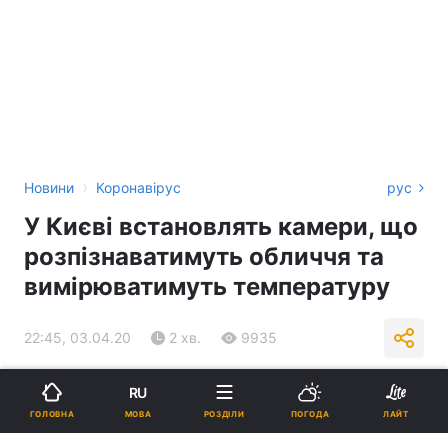
›
Новини
Коронавірус
рус
У Києві встановлять камери, що
розпізнаватимуть обличчя та
вимірюватимуть температуру
22:45, 03.04.20
2 хв.
9935
Підпишіться на нас в Google
RU
МОВА
ГОЛОВНА
РОЗДІЛИ
ПОГОДА
ЛАЙТ