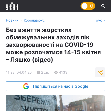
›
Новини
Коронавірус
рус
Без вжиття жорстких
обмежувальних заходів пік
захворюваності на COVID-19
може розпочатися 14-15 квітня
– Ляшко (відео)
11:28, 04.04.20
2 хв.
4133
Підпишіться на нас в Google