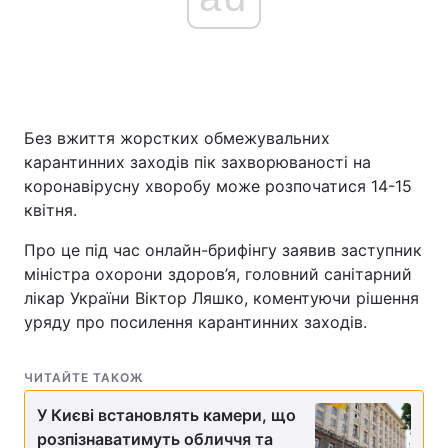
Головна
Війна
Україна
Політика
Без вжиття жорстких обмежувальних
карантинних заходів пік захворюваності на
Економіка
Світ
коронавірусну хворобу може розпочатися 14-15
квітня.
Спорт
Наука
Про це під час онлайн-брифінгу заявив заступник
Техно і зв'язок
Лайт
міністра охорони здоров’я, головний санітарний
лікар України Віктор Ляшко, коментуючи рішення
Зброя
Інциденти
уряду про посилення карантинних заходів.
Здоров'я
Туризм
ЧИТАЙТЕ ТАКОЖ
Цікавинки
Погода
У Києві встановлять камери, що
Екологія
розпізнаватимуть обличчя та
Регіони