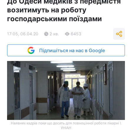
До Одеси медиків з передмістя
возитимуть на роботу
господарськими поїздами
17:05, 06.04.20
2 хв.
6453
Підпишіться на нас в Google
Наявних кадрів поки що досить для повноцінної роботи лікарні \
УНІАН