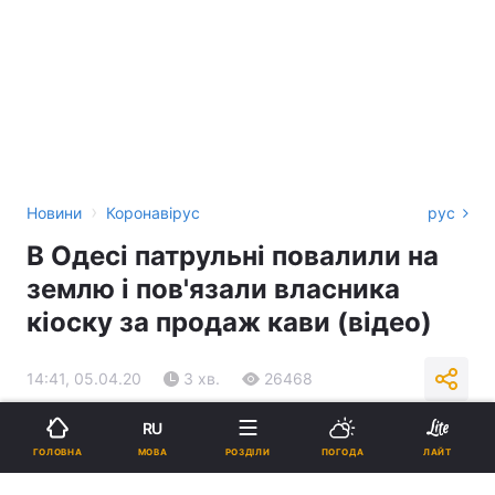
›
Новини
Коронавірус
рус
В Одесі патрульні повалили на
землю і пов'язали власника
кіоску за продаж кави (відео)
14:41, 05.04.20
3 хв.
26468
RU
Підпишіться на нас в Google
МОВА
ГОЛОВНА
РОЗДІЛИ
ПОГОДА
ЛАЙТ