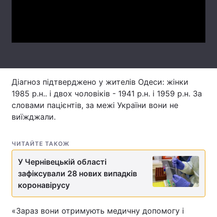
Лонгріди
Video
Відео з Youtube
Статті
Інтерв'ю
Думки
Діагноз підтверджено у жителів Одеси: жінки
Архів
Вакансії
1985 р.н.. і двох чоловіків - 1941 р.н. і 1959 р.н. За
словами пацієнтів, за межі України вони не
Контакти
виїжджали.
Послуги
ЧИТАЙТЕ ТАКОЖ
У Чернівецькій області
зафіксували 28 нових випадків
коронавірусу
«Зараз вони отримують медичну допомогу і