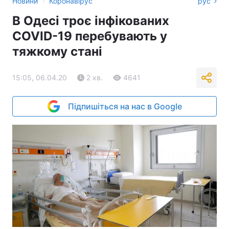
›
Новини
Коронавірус
рус
В Одесі троє інфікованих
COVID-19 перебувають у
тяжкому стані
15:05, 06.04.20
2 хв.
4641
Підпишіться на нас в Google