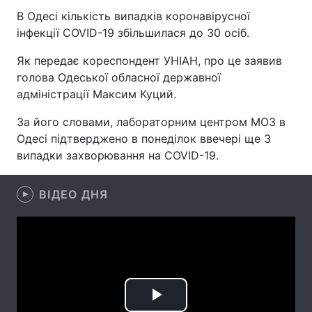
В Одесі кількість випадків коронавірусної
інфекції COVID-19 збільшилася до 30 осіб.
Як передає кореспондент УНІАН, про це заявив
Головна
Війна
голова Одеської обласної державної
Україна
Політика
адміністрації Максим Куций.
За його словами, лабораторним центром МОЗ в
Економіка
Світ
Одесі підтверджено в понеділок ввечері ще 3
Спорт
Наука
випадки захворювання на COVID-19.
Техно і зв'язок
Лайт
ВІДЕО ДНЯ
Зброя
Інциденти
Здоров'я
Туризм
Цікавинки
Погода
Екологія
Регіони
Play