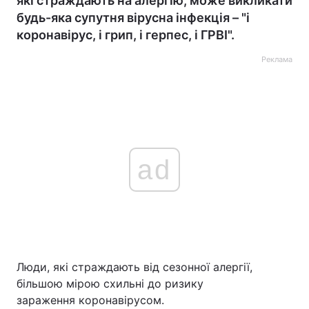
які страждають на алергію, може викликати
будь-яка супутня вірусна інфекція – "і
коронавірус, і грип, і герпес, і ГРВІ".
Реклама
ad
Люди, які страждають від сезонної алергії,
більшою мірою схильні до ризику
зараження коронавірусом.