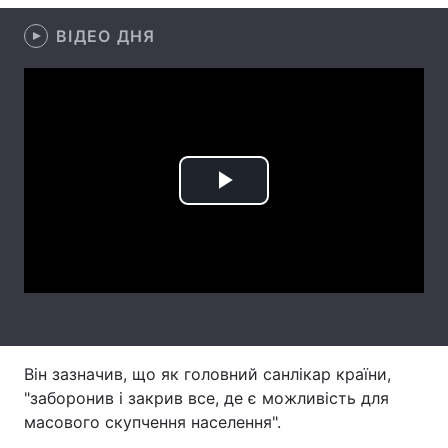
Лонгріди
ВІДЕО ДНЯ
Відео з Youtube
Статті
Інтерв'ю
Думки
Архів
Вакансії
Play
Контакти
Video
Послуги
Він зазначив, що як головний санлікар країни,
"заборонив і закрив все, де є можливість для
масового скупчення населення".