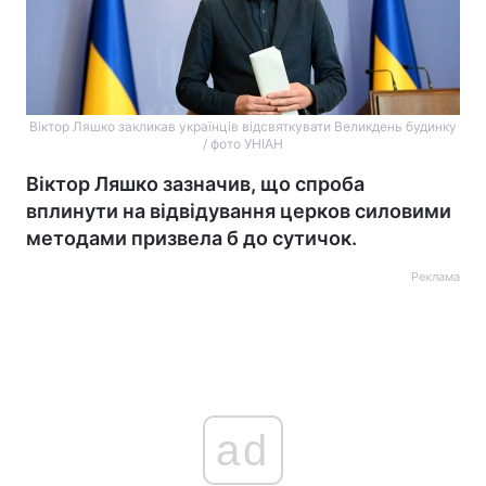
Віктор Ляшко закликав українців відсвяткувати Великдень будинку
/ фото УНІАН
Віктор Ляшко зазначив, що спроба
вплинути на відвідування церков силовими
методами призвела б до сутичок.
Реклама
ad