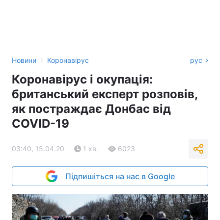
›
Новини
Коронавірус
рус
Коронавірус і окупація:
британський експерт розповів,
як постраждає Донбас від
COVID-19
03:40, 15.04.20
1 хв.
6023
Підпишіться на нас в Google