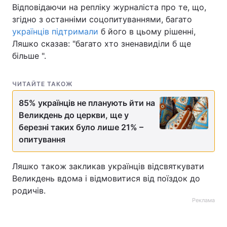
Відповідаючи на репліку журналіста про те, що,
Тема оформлення
згідно з останніми соцопитуваннями, багато
українців підтримали
б його в цьому рішенні,
Ляшко сказав: "багато хто зненавиділи б ще
більше ".
ЧИТАЙТЕ ТАКОЖ
85% українців не планують йти на
Великдень до церкви, ще у
березні таких було лише 21% –
опитування
Ляшко також закликав українців відсвяткувати
Великдень вдома і відмовитися від поїздок до
родичів.
Реклама