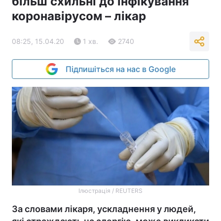
більш схильні до інфікування
коронавірусом – лікар
08:25, 15.04.20
1 хв.
2740
Підпишіться на нас в Google
Ілюстрація / REUTERS
За словами лікаря, ускладнення у людей,