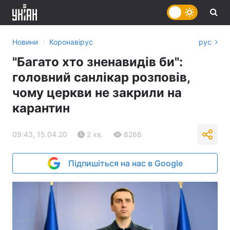
›
Новини
Коронавірус
рус
"Багато хто зненавидів би":
головний санлікар розповів,
чому церкви не закрили на
карантин
09:43, 15.04.20
2 хв.
8266
Підпишіться на нас в Google