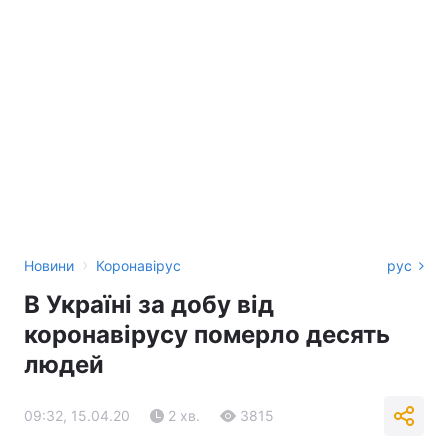
›
Новини
Коронавірус
рус
В Україні за добу від
коронавірусу померло десять
людей
09:32, 15.04.20
2 хв.
3815