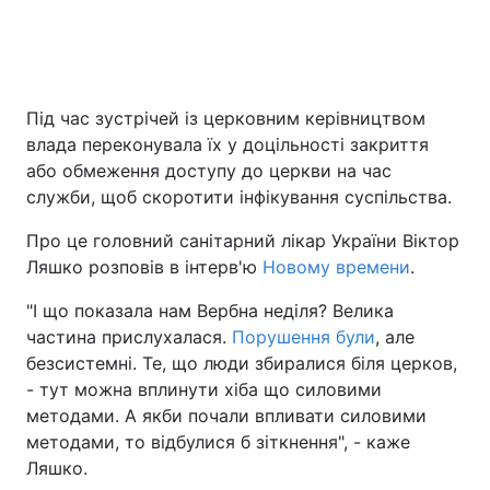
Головна
Війна
Під час зустрічей із церковним керівництвом
Україна
Політика
влада переконувала їх у доцільності закриття
або обмеження доступу до церкви на час
Економіка
Світ
служби, щоб скоротити інфікування суспільства.
Спорт
Наука
Про це головний санітарний лікар України Віктор
Ляшко розповів в інтерв'ю
Новому времени
.
Техно і зв'язок
Лайт
"І що показала нам Вербна неділя? Велика
Зброя
Інциденти
частина прислухалася.
Порушення були
, але
безсистемні. Те, що люди збиралися біля церков,
Здоров'я
Туризм
- тут можна вплинути хіба що силовими
методами. А якби почали впливати силовими
Цікавинки
Погода
методами, то відбулися б зіткнення", - каже
Ляшко.
Екологія
Регіони