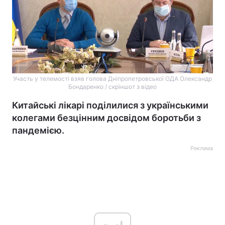
Участь у телемості взяв голова Дніпропетровської ОДА Олександр
Бондаренко / скріншот з відео
Китайські лікарі поділилися з українськими
колегами безцінним досвідом боротьби з
пандемією.
Реклама