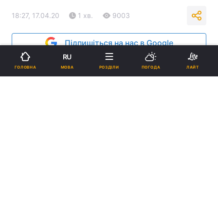
18:27, 17.04.20
1 хв.
9003
Підпишіться на нас в Google
RU
МОВА
ГОЛОВНА
РОЗДІЛИ
ПОГОДА
ЛАЙТ
У Дніпрі з'явився тунель, який знезаражує за 10 секунд (відео)
В тунелі обробляється абсолютно все – від
голови до підошов.