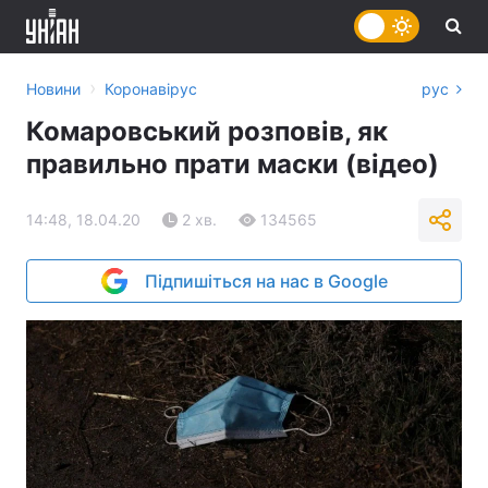
›
Новини
Коронавірус
рус
Комаровський розповів, як
правильно прати маски (відео)
14:48, 18.04.20
2 хв.
134565
Підпишіться на нас в Google