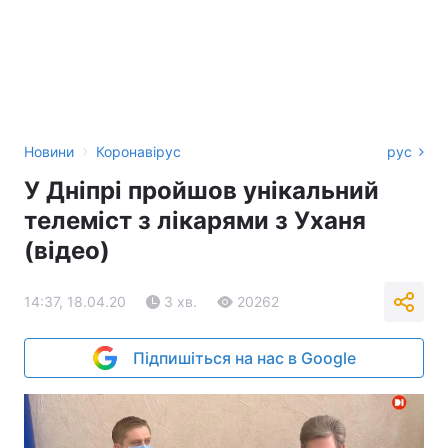
›
Новини
Коронавірус
рус
У Дніпрі пройшов унікальний
телеміст з лікарями з Уханя
(відео)
14:37, 18.04.20
3 хв.
20262
Підпишіться на нас в Google