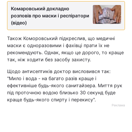
Комаровський докладно
Тема оформлення
розповів про маски і респіратори
(відео)
Також Коморовський підкреслив, що медичні
маски є одноразовими і фахівці прати їх не
рекомендують. Однак, якщо це дорого, то краще
так, ніж ходити без засобу захисту.
Щодо антисептиків доктор висловився так:
"Мило і вода - на багато разів краще і
ефективніше будь-якого санитайзера. Миття рук
під проточною водою близько 30 секунд буде
краще будь-якого спирту і перекису".
Реклама