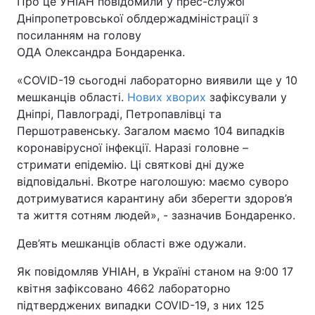
Про це УНІАН повідомили у прес-службі
Дніпропетровської облдержадміністрації з
посиланням на голову
ОДА Олександра Бондаренка.
«COVID-19 сьогодні лабораторно виявили ще у 10
мешканців області.
Нових хворих
зафіксували у
Дніпрі, Павлограді, Петропавлівці та
Першотравенську. Загалом маємо 104 випадків
коронавірусної інфекції. Наразі головне –
стримати епідемію. Ці святкові дні дуже
відповідальні. Вкотре наголошую: маємо суворо
дотримуватися карантину аби зберегти здоров’я
та життя сотням людей», - зазначив Бондаренко.
Дев’ять мешканців області вже одужали.
Як повідомляв УНІАН, в Україні станом на 9:00 17
квітня зафіксовано 4662 лабораторно
підтверджених випадки COVID-19, з них 125