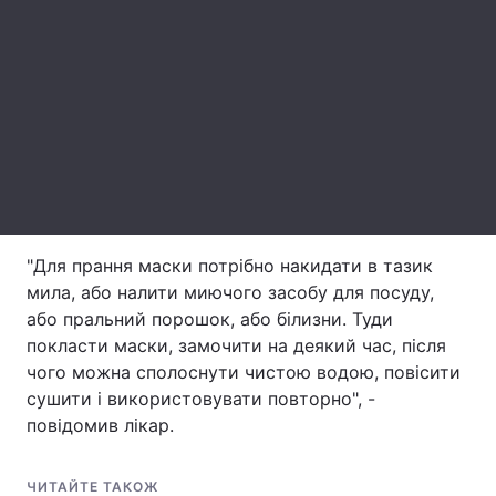
Лонгріди
Відео з Youtube
Статті
Інтерв'ю
Думки
Архів
Вакансії
Контакти
"Для прання маски потрібно накидати в тазик
мила, або налити миючого засобу для посуду,
Послуги
або пральний порошок, або білизни. Туди
покласти маски, замочити на деякий час, після
чого можна сполоснути чистою водою, повісити
сушити і використовувати повторно", -
повідомив лікар.
ЧИТАЙТЕ ТАКОЖ