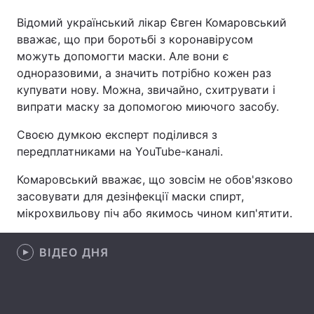
Відомий український лікар Євген Комаровський
вважає, що при боротьбі з коронавірусом
можуть допомогти маски. Але вони є
Головна
Війна
одноразовими, а значить потрібно кожен раз
купувати нову. Можна, звичайно, схитрувати і
Україна
Політика
випрати маску за допомогою миючого засобу.
Економіка
Світ
Своєю думкою експерт поділився з
передплатниками на YouTube-каналі.
Спорт
Наука
Комаровський вважає, що зовсім не обов'язково
Техно і зв'язок
Лайт
засовувати для дезінфекції маски спирт,
мікрохвильову піч або якимось чином кип'ятити.
Зброя
Інциденти
Здоров'я
Туризм
ВІДЕО ДНЯ
Цікавинки
Погода
Екологія
Регіони