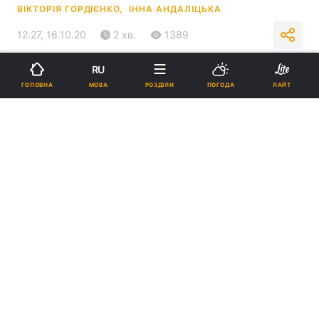
ВІКТОРІЯ ГОРДІЄНКО,
ІННА АНДАЛІЦЬКА
12:27, 16.10.20
2 хв.
1389
RU
Підпишіться на нас в Google
МОВА
ГОЛОВНА
РОЗДІЛИ
ПОГОДА
ЛАЙТ
За добу у Києві до лікарень столиці госпіталізували 82 пацієнтів /
фото REUTERS
У Києві підтверджених випадків
захворювання на COVID-19 вже 29 412.