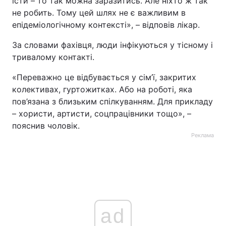
їсти – то так можна заразитись. Але ніхто ж так
не робить. Тому цей шлях не є важливим в
Тема оформлення
епідеміологічному контексті», – відповів лікар.
За словами фахівця, люди інфікуються у тісному і
тривалому контакті.
«Переважно це відбувається у сім’ї, закритих
колективах, гуртожитках. Або на роботі, яка
пов’язана з близьким спілкуванням. Для прикладу
– хористи, артисти, соцпрацівники тощо», –
пояснив чоловік.
Реклама
ad