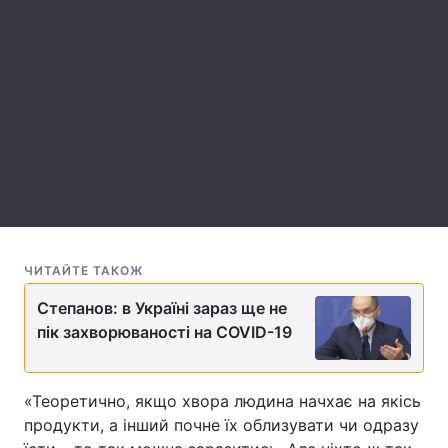
Лонгріди
Відео з Youtube
Статті
Інтерв'ю
Думки
Архів
Вакансії
Контакти
Послуги
ЧИТАЙТЕ ТАКОЖ
Степанов: в Україні зараз ще не
пік захворюваності на COVID-19
«Теоретично, якщо хвора людина начхає на якісь
продукти, а інший почне їх облизувати чи одразу