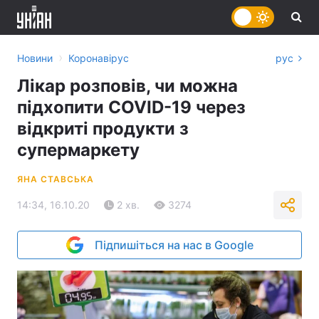
›
Новини
Коронавірус
рус
Лікар розповів, чи можна
підхопити COVID-19 через
відкриті продукти з
супермаркету
ЯНА СТАВСЬКА
14:34, 16.10.20
2 хв.
3274
Підпишіться на нас в Google