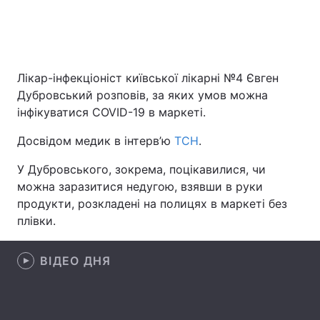
Головна
Війна
Лікар-інфекціоніст київської лікарні №4 Євген
Україна
Політика
Дубровський розповів, за яких умов можна
інфікуватися COVID-19 в маркеті.
Економіка
Світ
Досвідом медик в інтерв’ю
ТСН
.
Спорт
Наука
У Дубровського, зокрема, поцікавилися, чи
можна заразитися недугою, взявши в руки
Техно і зв'язок
Лайт
продукти, розкладені на полицях в маркеті без
Зброя
Інциденти
плівки.
Здоров'я
Туризм
ВІДЕО ДНЯ
Цікавинки
Погода
Екологія
Регіони