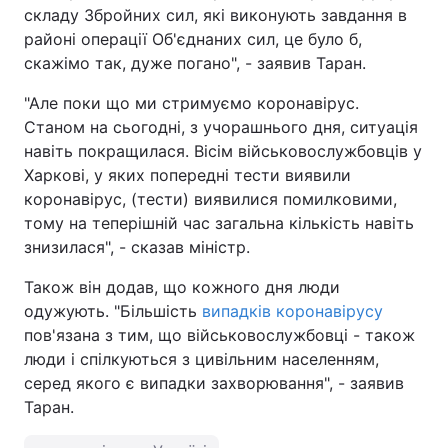
складу Збройних сил, які виконують завдання в
Тема оформлення
районі операції Об'єднаних сил, це було б,
скажімо так, дуже погано", - заявив Таран.
"Але поки що ми стримуємо коронавірус.
Станом на сьогодні, з учорашнього дня, ситуація
навіть покращилася. Вісім військовослужбовців у
Харкові, у яких попередні тести виявили
коронавірус, (тести) виявилися помилковими,
тому на теперішній час загальна кількість навіть
знизилася", - сказав міністр.
Також він додав, що кожного дня люди
одужують. "Більшість
випадків коронавірусу
пов'язана з тим, що військовослужбовці - також
люди і спілкуються з цивільним населенням,
серед якого є випадки захворювання", - заявив
Таран.