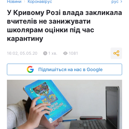
›
Новини
Коронавірус
рус
У Кривому Розі влада закликала
вчителів не занижувати
школярам оцінки під час
карантину
16:02, 05.05.20
1 хв.
1081
Підпишіться на нас в Google