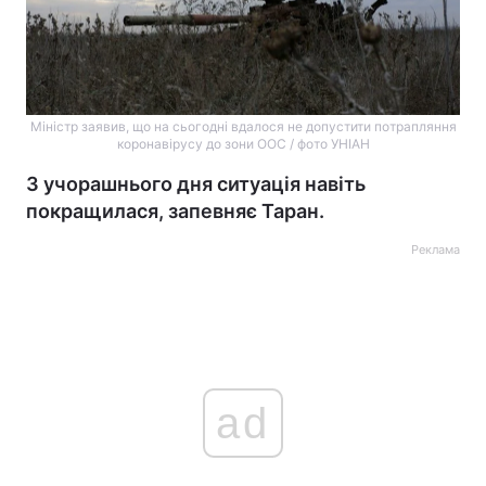
Міністр заявив, що на сьогодні вдалося не допустити потрапляння
коронавірусу до зони ООС / фото УНІАН
З учорашнього дня ситуація навіть
покращилася, запевняє Таран.
Реклама
ad