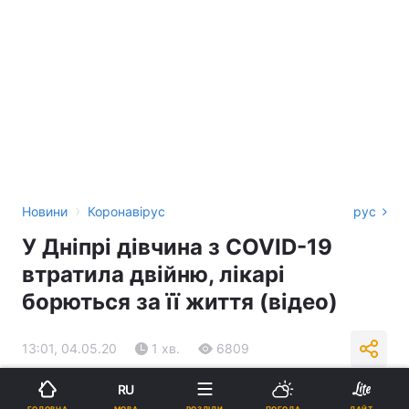
›
Новини
Коронавірус
рус
У Дніпрі дівчина з COVID-19
втратила двійню, лікарі
борються за її життя (відео)
13:01, 04.05.20
1 хв.
6809
RU
Підпишіться на нас в Google
МОВА