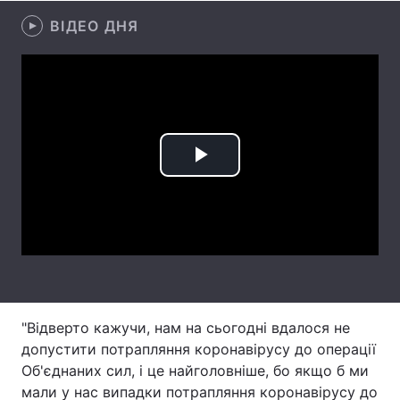
ВІДЕО ДНЯ
Лонгріди
Відео з Youtube
Статті
Інтерв'ю
Думки
Архів
Вакансії
Play
Контакти
Video
Послуги
"Відверто кажучи, нам на сьогодні вдалося не
допустити потрапляння коронавірусу до операції
Об'єднаних сил, і це найголовніше, бо якщо б ми
мали у нас випадки потрапляння коронавірусу до