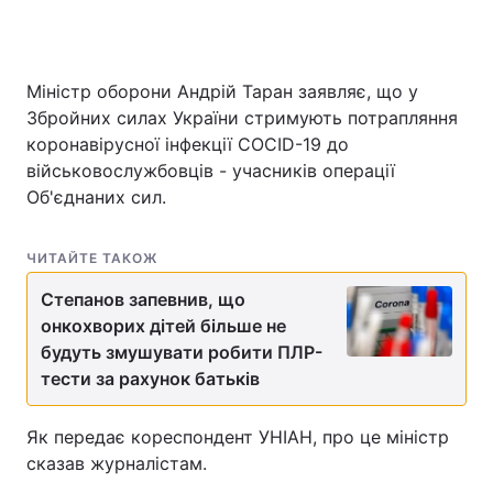
Міністр оборони Андрій Таран заявляє, що у
Головна
Війна
Збройних силах України стримують потрапляння
коронавірусної інфекції COCID-19 до
Україна
Політика
військовослужбовців - учасників операції
Економіка
Світ
Об'єднаних сил.
Спорт
Наука
ЧИТАЙТЕ ТАКОЖ
Техно і зв'язок
Лайт
Степанов запевнив, що
онкохворих дітей більше не
Зброя
Інциденти
будуть змушувати робити ПЛР-
тести за рахунок батьків
Здоров'я
Туризм
Цікавинки
Погода
Як передає кореспондент УНІАН, про це міністр
сказав журналістам.
Екологія
Регіони