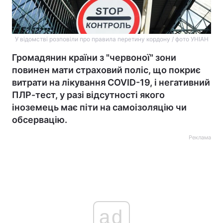
У відомстві розповіли про правила перетину кордону / фото УНІАН
Громадянин країни з "червоної" зони
повинен мати страховий поліс, що покриє
витрати на лікування COVID-19, і негативний
ПЛР-тест, у разі відсутності якого
іноземець має піти на самоізоляцію чи
обсервацію.
Реклама
ad