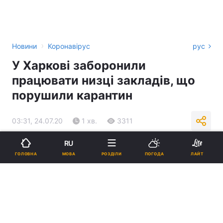
›
Новини
Коронавірус
рус
У Харкові заборонили
працювати низці закладів, що
порушили карантин
03:31, 24.07.20
1 хв.
3311
RU
Підпишіться на нас в Google
МОВА
ГОЛОВНА
РОЗДІЛИ
ПОГОДА
ЛАЙТ