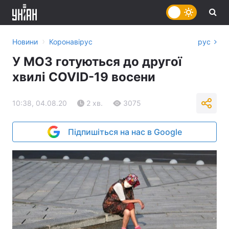
›
Новини
Коронавірус
рус
У МОЗ готуються до другої
хвилі COVID-19 восени
10:38, 04.08.20
2 хв.
3075
Підпишіться на нас в Google