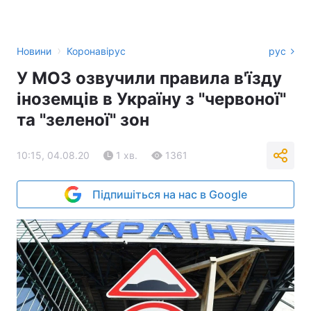
›
Новини
Коронавірус
рус
У МОЗ озвучили правила в'їзду
іноземців в Україну з "червоної"
та "зеленої" зон
10:15, 04.08.20
1 хв.
1361
Підпишіться на нас в Google