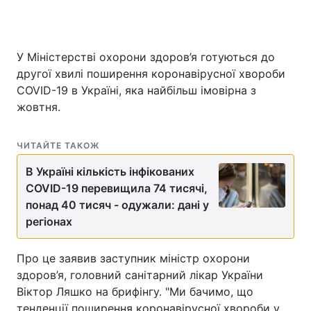
У Міністерстві охорони здоров’я готуються до
Головна
Війна
другої хвилі поширення коронавірусної хвороби
COVID-19 в Україні, яка найбільш імовірна з
Україна
Політика
жовтня.
Економіка
Світ
ЧИТАЙТЕ ТАКОЖ
Спорт
Наука
В Україні кількість інфікованих
Техно і зв'язок
Лайт
COVID-19 перевищила 74 тисячі,
понад 40 тисяч - одужали: дані у
Зброя
Інциденти
регіонах
Здоров'я
Туризм
Про це заявив заступник міністр охорони
Цікавинки
Погода
здоров’я, головний санітарний лікар України
Віктор Ляшко на брифінгу. "Ми бачимо, що
Екологія
Регіони
тенденції поширення коронавірусної хвороби у