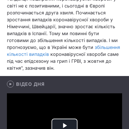
світі не є позитивними, і сьогодні в Європі
Лонгріди
розпочинається друга хвиля. Починається
зростання випадків коронавірусної хвороби у
Німеччині, Швейцарії, значно зростає кількість
Відео з Youtube
Статті
випадків в Іспанії. Тому ми повинні бути
Інтерв'ю
Думки
готовими до збільшення кількості випадків. І ми
прогнозуємо, що в Україні може бути
збільшення
Архів
Вакансії
кількості випадків
коронавірусної хвороби саме
під час епідсезону на грип і ГРВІ, з жовтня до
Контакти
квітня", зазначив він.
Послуги
ВІДЕО ДНЯ