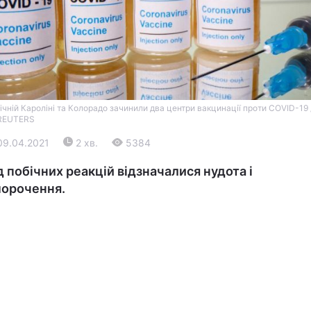
нічній Кароліні та Колорадо зачинили два центри вакцинації проти COVID-19 
REUTERS
09.04.2021
2 хв.
5384
Війна
 побічних реакцій відзначалися нудота і
Політика
морочення.
Світ