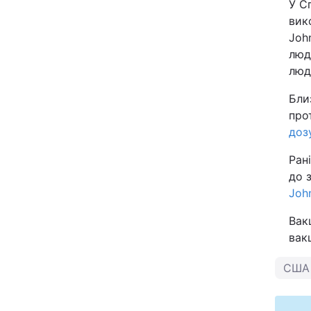
У С
вик
Joh
люд
люд
Бли
про
доз
Ран
до 
Joh
Вак
вак
США