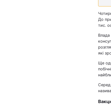
Відео з Youtube
Чотир
Інтерв'ю
До пр
тис. ос
Архів
Влада 
консул
Контакти
розгля
які зр
ПОСЛУГИ
Ще оди
побічн
найбли
Реклама на сайті
Серед 
Моніторинг
назива
Вакц