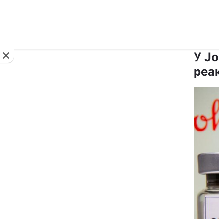
Новини
У Jo
реак