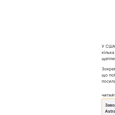
Київ
Дніпро
Одеса
У США
кілька
Спорт
щепле
Техно і зв'язок
Зокрем
що поб
Зброя
посила
Здоров'я
ЧИТАЙ
Заво
Цікавинки
Astr