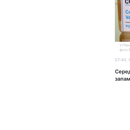
У Пів
фото 
07:40, 
Головна
Серед
Україна
запа
Економіка
Екологія
РЕГІОНИ