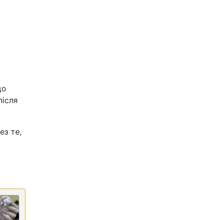
що
після
ез те,