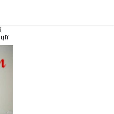
рус ›
і
ції