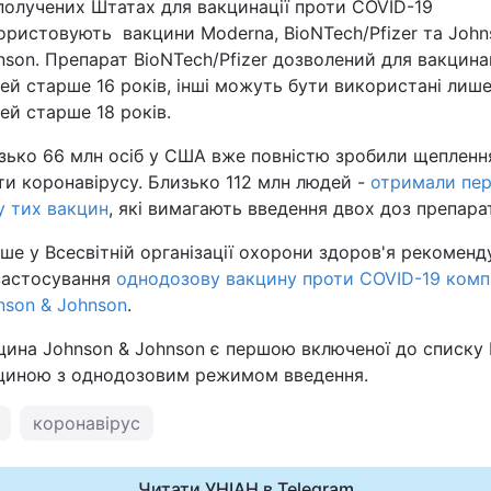
получених Штатах для вакцинації проти COVID-19
ористовують вакцини Moderna, BioNTech/Pfizer та John
nson. Препарат BioNTech/Pfizer дозволений для вакцина
ей старше 16 років, інші можуть бути використані лише
ей старше 18 років.
зько 66 млн осіб у США вже повністю зробили щепленн
ти коронавірусу. Близько 112 млн людей -
отримали пе
у тих вакцин
, які вимагають введення двох доз препара
іше у Всесвітній організації охорони здоров'я рекоменд
застосування
однодозову вакцину проти COVID-19 компа
nson & Johnson
.
цина Johnson & Johnson є першою включеної до списку
циною з однодозовим режимом введення.
коронавірус
Читати УНІАН в Telegram