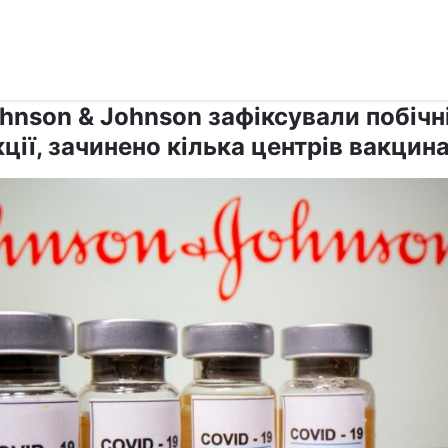
›
Коронавірус
hnson & Johnson зафіксували побічн
ції, зачинено кілька центрів вакцина