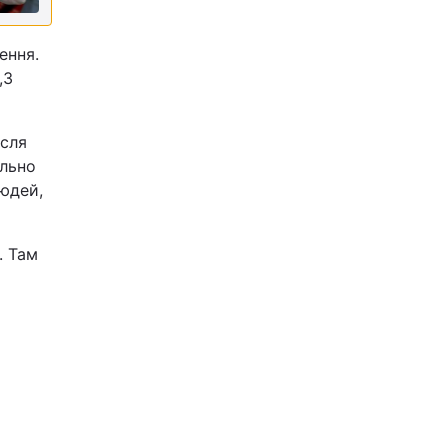
ення.
,3
ісля
ельно
людей,
. Там