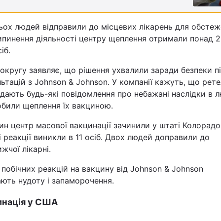
Статті
ьох людей відправили до місцевих лікарень для обстеж
Думки
ипинення діяльності центру щеплення отримали понад 2
іб.
Вакансії
округу заявляє, що рішення ухвалили заради безпеки п
ьтацій з Johnson & Johnson. У компанії кажуть, що рет
дають будь-які повідомлення про небажані наслідки в 
обили щеплення їх вакциною.
н центр масової вакцинації зачинили у штаті Колорадо
і реакції виникли в 11 осіб. Двох людей доправили до
жчої лікарні.
Фотобанк
побічних реакцій на вакцину від Johnson & Johnson
Пресцентр
ють нудоту і запаморочення.
инація у США