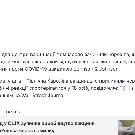
Львів
Харків
 два центри вакцинації тимчасово зачинили через те, 
 десятків жителів країни відчули несприятливі наслідки 
Наука
ння проти COVID-19 вакциною Johnson & Johnson.
Лайт
а, у штаті Північна Кароліна вакцинацію припинили чер
ічні реакції спостерігалися у 18 осіб, повідомляє
ТСН
з
нням на Wall Street Journal.
Інциденти
Туризм
ТЕ ТАКОЖ
д у США зупинив виробництво вакцини
Погода
aZeneca через помилку