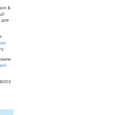
son &
ції
 для
я
ршу
ту.
ували
нії
 ВООЗ