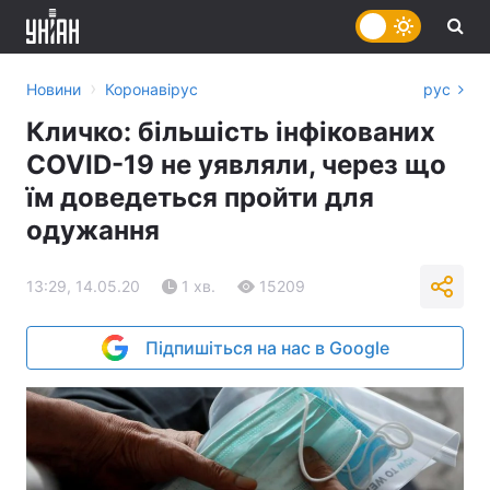
›
Новини
Коронавірус
рус
Кличко: більшість інфікованих
COVID-19 не уявляли, через що
їм доведеться пройти для
одужання
13:29, 14.05.20
1 хв.
15209
Підпишіться на нас в Google