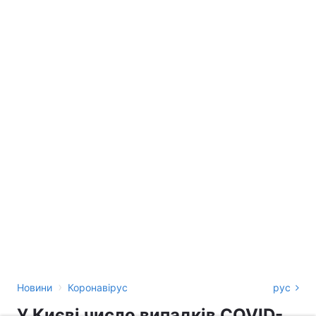
›
Новини
Коронавірус
рус
У Києві число випадків COVID-