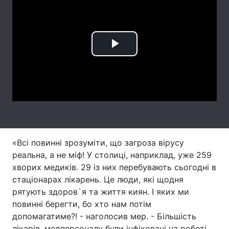
Лонгріди
Відео з Youtube
Статті
Play
Інтерв'ю
Думки
Video
Архів
Вакансії
Контакти
Послуги
«Всі повинні зрозуміти, що загроза вірусу
реальна, а не міф! У столиці, наприклад, уже 259
хворих медиків. 29 із них перебувають сьогодні в
стаціонарах лікарень. Це люди, які щодня
рятують здоров`я та життя киян. І яких ми
повинні берегти, бо хто нам потім
допомагатиме?! - наголосив мер. - Більшість
лікарів, медперсоналу були інфіковані на роботі.