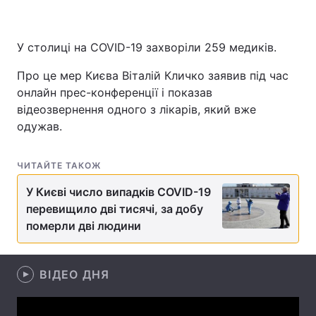
У столиці на COVID-19 захворіли 259 медиків.
Головна
Війна
Про це мер Києва Віталій Кличко заявив під час
онлайн прес-конференції і показав
Україна
Політика
відеозвернення одного з лікарів, який вже
Економіка
Світ
одужав.
Спорт
Наука
ЧИТАЙТЕ ТАКОЖ
Техно і зв'язок
Лайт
У Києві число випадків COVID-19
перевищило дві тисячі, за добу
Зброя
Інциденти
померли дві людини
Здоров'я
Туризм
ВІДЕО ДНЯ
Цікавинки
Погода
Екологія
Регіони