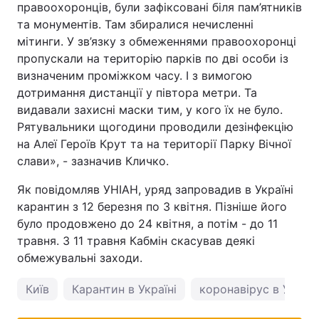
правоохоронців, були зафіксовані біля пам’ятників
та монументів. Там збиралися нечисленні
мітинги. У зв’язку з обмеженнями правоохоронці
пропускали на територію парків по дві особи із
визначеним проміжком часу. І з вимогою
дотримання дистанції у півтора метри. Та
видавали захисні маски тим, у кого їх не було.
Рятувальники щогодини проводили дезінфекцію
на Алеї Героїв Крут та на території Парку Вічної
слави», - зазначив Кличко.
Як повідомляв УНІАН, уряд запровадив в Україні
карантин з 12 березня по 3 квітня. Пізніше його
було продовжено до 24 квітня, а потім - до 11
травня. З 11 травня Кабмін скасував деякі
обмежувальні заходи.
Київ
Карантин в Україні
коронавірус в Україн