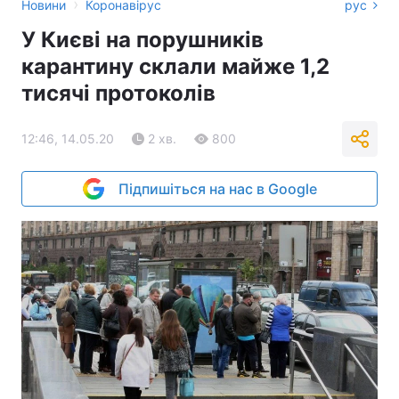
›
Новини
Коронавірус
рус
У Києві на порушників
карантину склали майже 1,2
тисячі протоколів
12:46, 14.05.20
2 хв.
800
Підпишіться на нас в Google