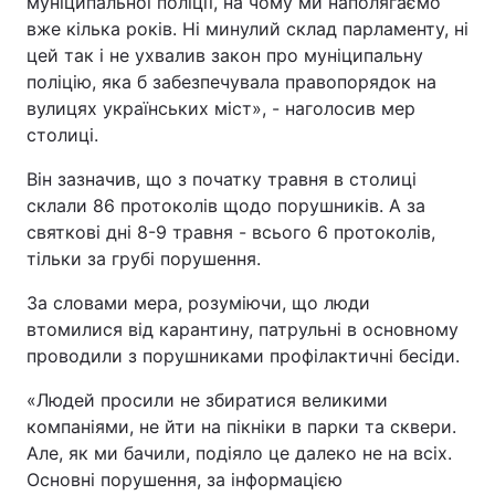
муніципальної поліції, на чому ми наполягаємо
вже кілька років. Ні минулий склад парламенту, ні
цей так і не ухвалив закон про муніципальну
поліцію, яка б забезпечувала правопорядок на
вулицях українських міст», - наголосив мер
столиці.
Він зазначив, що з початку травня в столиці
склали 86 протоколів щодо порушників. А за
святкові дні 8-9 травня - всього 6 протоколів,
тільки за грубі порушення.
За словами мера, розуміючи, що люди
втомилися від карантину, патрульні в основному
проводили з порушниками профілактичні бесіди.
«Людей просили не збиратися великими
компаніями, не йти на пікніки в парки та сквери.
Але, як ми бачили, подіяло це далеко не на всіх.
Основні порушення, за інформацією