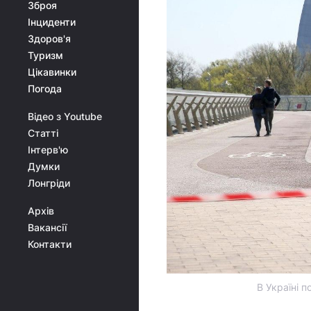
Зброя
Інциденти
Здоров'я
Туризм
Цікавинки
Погода
Відео з Youtube
Статті
Інтерв'ю
Думки
Лонгріди
Архів
Вакансії
Контакти
В Україні 