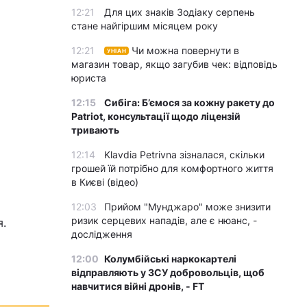
12:21
Для цих знаків Зодіаку серпень
стане найгіршим місяцем року
12:21
Чи можна повернути в
УНІАН
магазин товар, якщо загубив чек: відповідь
юриста
12:15
Сибіга: Б’ємося за кожну ракету до
Patriot, консультації щодо ліцензій
тривають
12:14
Klavdia Petrivna зізналася, скільки
грошей їй потрібно для комфортного життя
в Києві (відео)
12:03
Прийом "Мунджаро" може знизити
ризик серцевих нападів, але є нюанс, -
я.
дослідження
12:00
Колумбійські наркокартелі
відправляють у ЗСУ добровольців, щоб
навчитися війні дронів, - FT