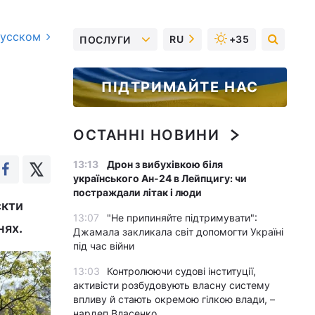
русском
RU
+35
ПОСЛУГИ
ПІДТРИМАЙТЕ НАС
ОСТАННІ НОВИНИ
13:13
Дрон з вибухівкою біля
українського Ан-24 в Лейпцигу: чи
постраждали літак і люди
єкти
13:07
"Не припиняйте підтримувати":
нях.
Джамала закликала світ допомогти Україні
під час війни
13:03
Контролюючи судові інституції,
активісти розбудовують власну систему
впливу й стають окремою гілкою влади, –
нардеп Власенко