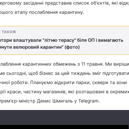
черговому засіданні представив список об'єктів, які ві
ершого етапу послаблення карантину.
Е ТАКОЖ
тори влаштували "літню терасу" біля ОП і вимагають
янути велюровий карантин" (фото)
слаблення карантинних обмежень з 11 травня. Ми виріш
е сьогодні, щоб бізнес за цей тиждень зміг підготувати
ечної роботи. Плануємо відкрити парки, сквери та зони
трії краси, частину магазинів, які розташовані в окреми
прем'єр-міністр Денис Шмигаль у Telegram.