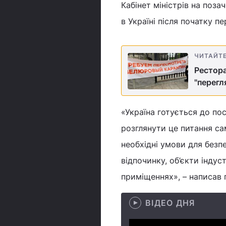
Кабінет міністрів на поза
в Україні після початку п
ЧИТАЙТ
Рестора
"перегл
«Україна готується до по
розглянути це питання сам
необхідні умови для безп
відпочинку, об’єкти індус
приміщеннях», – написав 
ВІДЕО ДНЯ