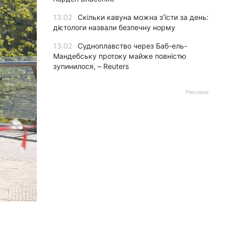
13:02
Скільки кавуна можна з’їсти за день:
дієтологи назвали безпечну норму
13:02
Судноплавство через Баб-ель-
Мандебську протоку майже повністю
зупинилося, – Reuters
Реклама