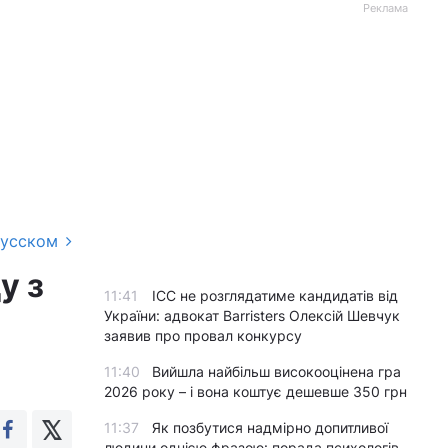
Реклама
русском
у з
11:41
ICC не розглядатиме кандидатів від
України: адвокат Barristers Олексій Шевчук
заявив про провал конкурсу
11:40
Вийшла найбільш високооцінена гра
2026 року – і вона коштує дешевше 350 грн
11:37
Як позбутися надмірно допитливої
людини однією фразою: порада психологів