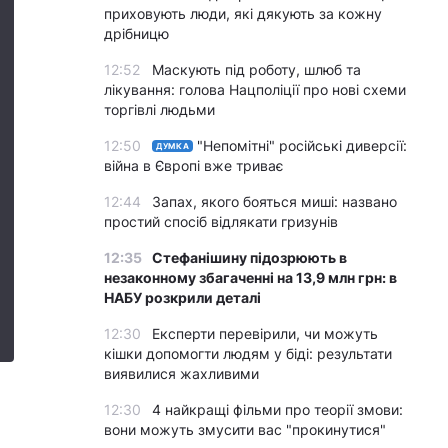
приховують люди, які дякують за кожну
дрібницю
12:52
Маскують під роботу, шлюб та
лікування: голова Нацполіції про нові схеми
торгівлі людьми
12:50
"Непомітні" російські диверсії:
ДУМКА
війна в Європі вже триває
12:44
Запах, якого бояться миші: названо
простий спосіб відлякати гризунів
12:35
Стефанішину підозрюють в
незаконному збагаченні на 13,9 млн грн: в
НАБУ розкрили деталі
12:30
Експерти перевірили, чи можуть
кішки допомогти людям у біді: результати
виявилися жахливими
12:30
4 найкращі фільми про теорії змови:
вони можуть змусити вас "прокинутися"