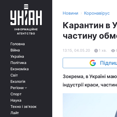
›
Новини
Коронавірус
Карантин в У
ІНФОРМАЦІЙНЕ
частину обме
АГЕНТСТВО
Головна
Війна
13:15, 04.05.20
1 хв.
Україна
Підпиш
Політика
Економіка
Світ
Зокрема, в Україні маю
Екологія
індустрії краси, части
Регіони
Спорт
Наука
Техно і зв'язок
Лайт