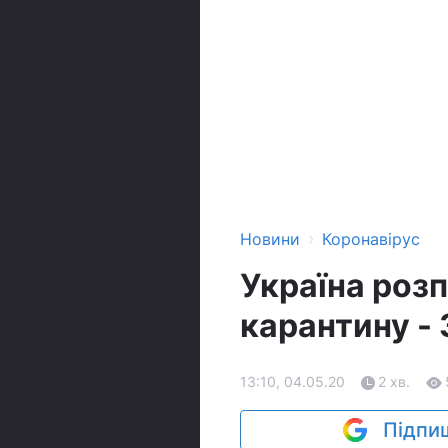
›
Новини
Коронавірус
Україна розп
карантину -
13:10, 04.05.20
2 хв.
Підпиш