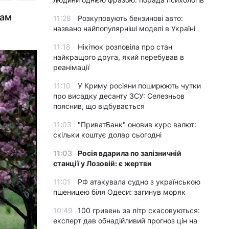
чам
11:28
Розкуповують бензинові авто:
названо найпопулярніші моделі в Україні
11:18
Нікітюк розповіла про стан
найкращого друга, який перебував в
реанімації
11:10
У Криму росіяни поширюють чутки
про висадку десанту ЗСУ: Селезньов
пояснив, що відбувається
11:03
"ПриватБанк" оновив курс валют:
скільки коштує долар сьогодні
11:03
Росія вдарила по залізничній
станції у Лозовій: є жертви
11:01
РФ атакувала судно з українською
пшеницею біля Одеси: загинув моряк
10:49
100 гривень за літр скасовуються:
експерт дав обнадійливий прогноз цін на