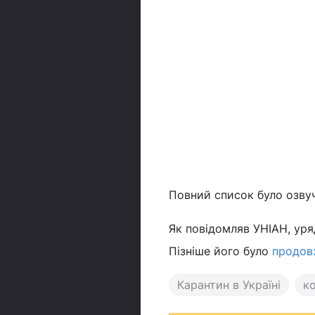
Повний список було озвуч
Як повідомляв УНІАН, уряд
Пізніше його було
продовж
Карантин в Україні
ко