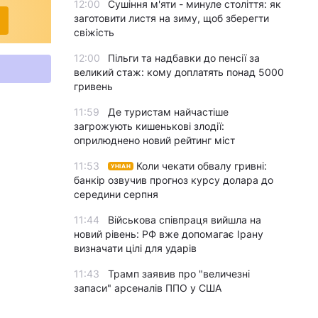
12:00
Сушіння м'яти - минуле століття: як
заготовити листя на зиму, щоб зберегти
свіжість
12:00
Пільги та надбавки до пенсії за
великий стаж: кому доплатять понад 5000
гривень
11:59
Де туристам найчастіше
загрожують кишенькові злодії:
оприлюднено новий рейтинг міст
11:53
Коли чекати обвалу гривні:
УНІАН
банкір озвучив прогноз курсу долара до
середини серпня
11:44
Військова співпраця вийшла на
новий рівень: РФ вже допомагає Ірану
визначати цілі для ударів
11:43
Трамп заявив про "величезні
запаси" арсеналів ППО у США