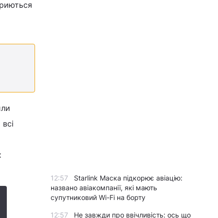
дкриються
или
 всі
х
12:57
Starlink Маска підкорює авіацію:
названо авіакомпанії, які мають
супутниковий Wi-Fi на борту
12:57
Не завжди про ввічливість: ось що