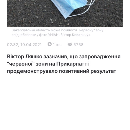
Закарпатська область може покинути "червону" зону
епіднебезпеки / фото УНІАН, Віктор Ковальчук
02:32, 10.04.2021
1 хв.
5768
Віктор Ляшко зазначив, що запровадження
Головна
Війна
"червоної" зони на Прикарпатті
продемонструвало позитивний результат
Україна
Політика
Економіка
Світ
Екологія
РЕГІОНИ