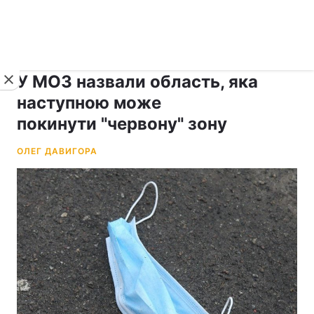
›
рус ›
Новини
Коронавірус
У МОЗ назвали область, яка
наступною може
покинути "червону" зону
ОЛЕГ ДАВИГОРА