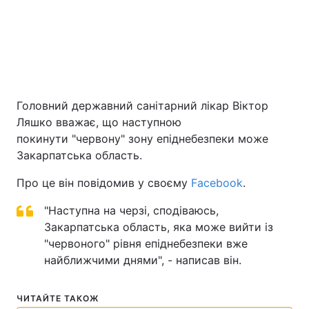
Київ
Львів
Дніпро
Харків
Одеса
Головний державний санітарний лікар Віктор
Ляшко вважає, що наступною
покинути "червону" зону епіднебезпеки може
Спорт
Наука
Закарпатська область.
Техно і зв'язок
Лайт
Про це він повідомив у своєму
Facebook
.
"Наступна на черзі, сподіваюсь,
Зброя
Інциденти
Закарпатська область, яка може вийти із
"червоного" рівня епіднебезпеки вже
Здоров'я
Туризм
найближчими днями", - написав він.
Цікавинки
Погода
ЧИТАЙТЕ ТАКОЖ