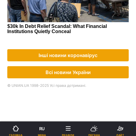
Інші новини коронавірус
Всі новини України
© UNIAN.UA 1998-2025 Усі права дотримані.
RU
МОВА
ГОЛОВНА
РОЗДІЛИ
ПОГОДА
ЛАЙТ