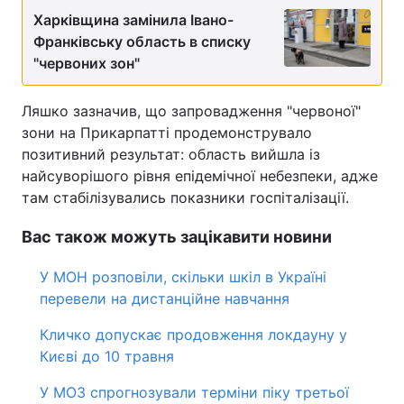
Харківщина замінила Івано-
Відео з Youtube
Статті
Франківську область в списку
"червоних зон"
Інтерв'ю
Думки
Ляшко зазначив, що запровадження "червоної"
Архів
Вакансії
зони на Прикарпатті продемонструвало
позитивний результат: область вийшла із
Контакти
найсуворішого рівня епідемічної небезпеки, адже
там стабілізувались показники госпіталізації.
ПОСЛУГИ
Вас також можуть зацікавити новини
У МОН розповіли, скільки шкіл в Україні
Реклама на сайті
Фотобанк
перевели на дистанційне навчання
Моніторинг
Пресцентр
Кличко допускає продовження локдауну у
Києві до 10 травня
У МОЗ спрогнозували терміни піку третьої