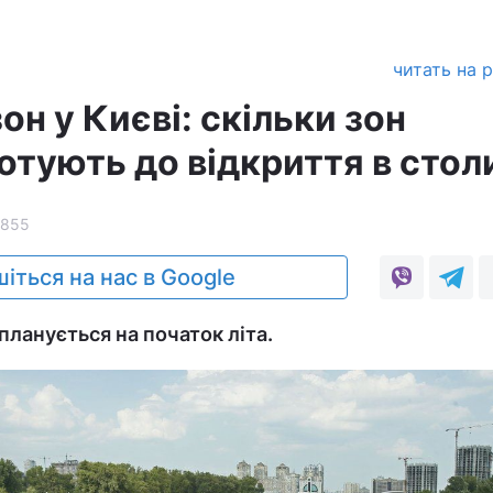
читать на 
н у Києві: скільки зон
отують до відкриття в стол
1855
іться на нас в Google
 планується на початок літа.