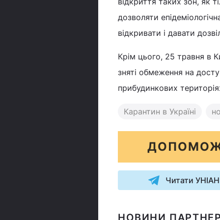
відкриття таких зон, як т
дозволяти епідеміологічна
відкривати і давати дозві
Крім цього, 25 травня в 
зняті обмеження на досту
прибудинкових територія
Карантин в Україні
н
ДОПОМОЖ
Читати УНІАН
НОВИНИ ПАРТНЕР