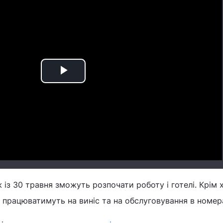
Play
Video
із 30 травня зможуть розпочати роботу і готелі. Крім х
 працюватимуть на виніс та на обслуговування в номер