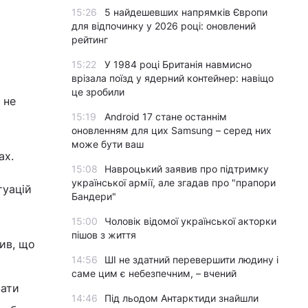
15:26
5 найдешевших напрямків Європи
для відпочинку у 2026 році: оновлений
рейтинг
15:22
У 1984 році Британія навмисно
врізала поїзд у ядерний контейнер: навіщо
це зробили
 не
15:19
Android 17 стане останнім
оновленням для цих Samsung – серед них
може бути ваш
ах.
15:08
Навроцький заявив про підтримку
української армії, але згадав про "прапори
туацій
Бандери"
15:00
Чоловік відомої української акторки
пішов з життя
ив, що
14:56
ШІ не здатний перевершити людину і
саме цим є небезпечним, – вчений
вати
14:46
Під льодом Антарктиди знайшли