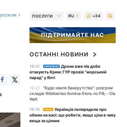
русском
RU
+34
ПОСЛУГИ
ПІДТРИМАЙТЕ НАС
ОСТАННІ НОВИНИ
16:31
Дрони вже пів доби
ОНОВЛЕНО
атакують Крим: ГУР провів "морський
парад" у Ялті
16:22
"Буде хвиля банкрутства": розгром
складів Wildberries боляче бʼють по РФ, - Die
в
Welt
16:18
Українців попередили про
УНІАН
обман на касі: що робити, якщо ціна в чеку
вища за цінник