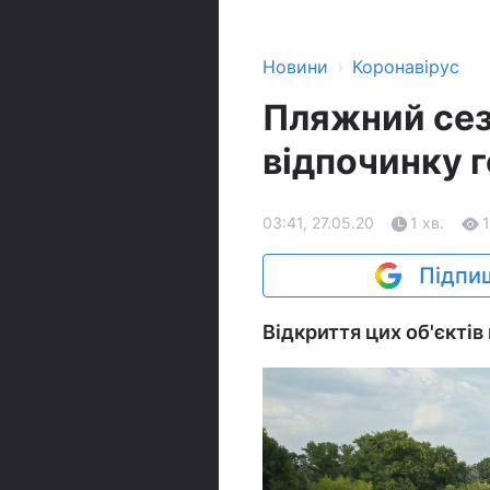
›
Новини
Коронавірус
Пляжний сезо
відпочинку г
03:41, 27.05.20
1 хв.
Підпиш
Відкриття цих об'єктів