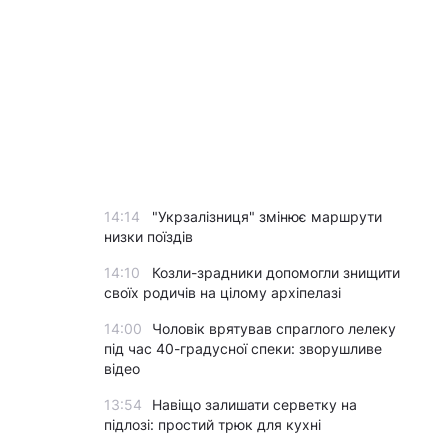
14:14
"Укрзалізниця" змінює маршрути
низки поїздів
14:10
Козли-зрадники допомогли знищити
своїх родичів на цілому архіпелазі
14:00
Чоловік врятував спраглого лелеку
під час 40-градусної спеки: зворушливе
відео
13:54
Навіщо залишати серветку на
підлозі: простий трюк для кухні