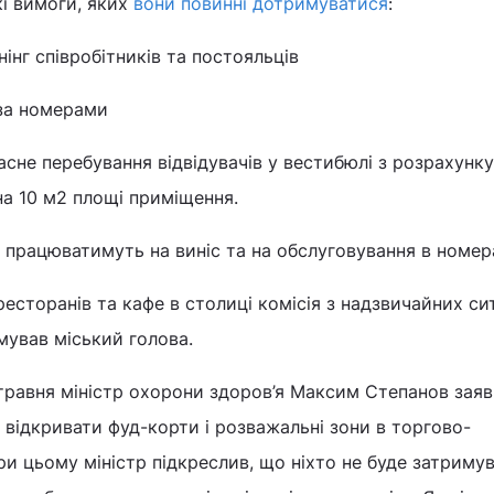
кі вимоги, яких
вони повинні дотримуватися
:
інг співробітників та постояльців
за номерами
сне перебування відвідувачів у вестибюлі з розрахунку
на 10 м2 площі приміщення.
 працюватимуть на виніс та на обслуговування в номер
есторанів та кафе в столиці комісія з надзвичайних си
сумував міський голова.
травня міністр охорони здоров’я Максим Степанов заяв
відкривати фуд-корти і розважальні зони в торгово-
и цьому міністр підкреслив, що ніхто не буде затриму