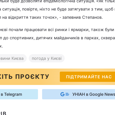
ільки буде дозволяти епідеміологічна ситуація. «Як тіль
 ситуація, повірте, ніхто не буде затягувати з тим, щоб
л на відкриття таких точок», - запевнив Степанов.
Києві почали працювати всі ринки і ярмарки, також були
п до спортивних, дитячих майданчиків в парках, сквера
х.
овини Києва
погода у Києві
ІТЬ ПРОЄКТУ
ПІДТРИМАЙТЕ НАС
 в Telegram
УНІАН в Google New
ІВ