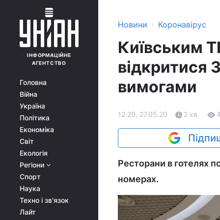
›
Новини
Коронавірус
Київським Т
ІНФОРМАЦІЙНЕ
відкритися 3
АГЕНТСТВО
вимогами
Головна
Війна
Україна
12:20, 27.05.20
2 хв.
Політика
Економіка
Підпиш
Світ
Екологія
Ресторани в готелях п
Регіони
Спорт
номерах.
Наука
Техно і зв'язок
Лайт