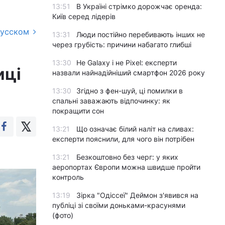
13:51
В Україні стрімко дорожчає оренда:
Київ серед лідерів
русском
13:31
Люди постійно перебивають інших не
через грубість: причини набагато глибші
13:30
Не Galaxy і не Pixel: експерти
иці
назвали найнадійніший смартфон 2026 року
13:30
Згідно з фен-шуй, ці помилки в
спальні заважають відпочинку: як
покращити сон
13:21
Що означає білий наліт на сливах:
експерти пояснили, для чого він потрібен
13:21
Безкоштовно без черг: у яких
аеропортах Європи можна швидше пройти
контроль
13:19
Зірка "Одіссеї" Деймон з'явився на
публіці зі своїми доньками-красунями
(фото)