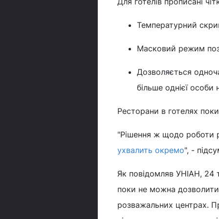
Для готелів прописані чіт
Температурний скрин
Масковий режим по
Дозволяється одноча
більше однієї особи 
Ресторани в готелях поки
"Рішення ж щодо роботи р
ухвалить окремо
", - під
Як повідомляв УНІАН, 24 
поки не можна дозволити 
розважальних центрах. Пр