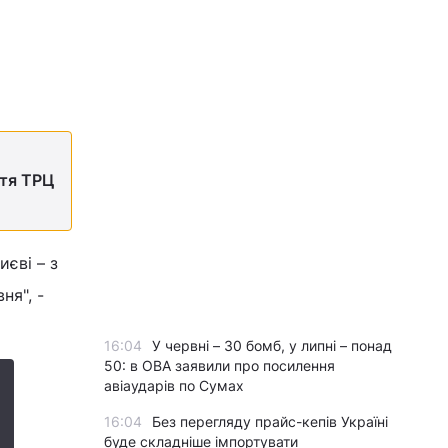
ття ТРЦ
єві – з
ня", -
16:04
У червні – 30 бомб, у липні – понад
50: в ОВА заявили про посилення
авіаударів по Сумах
16:04
Без перегляду прайс-кепів Україні
буде складніше імпортувати