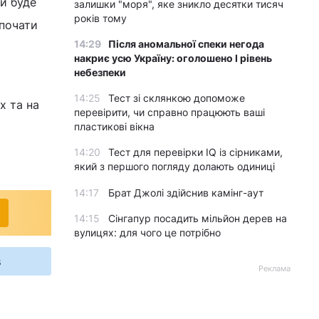
ки буде
залишки "моря", яке зникло десятки тисяч
років тому
 почати
14:29
Після аномальної спеки негода
накриє усю Україну: оголошено І рівень
небезпеки
14:25
Тест зі склянкою допоможе
х та на
перевірити, чи справно працюють ваші
пластикові вікна
14:20
Тест для перевірки IQ із сірниками,
який з першого погляду долають одиниці
14:17
Брат Джолі здійснив камінг-аут
14:15
Сінгапур посадить мільйон дерев на
вулицях: для чого це потрібно
s
Реклама