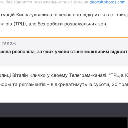
 без відкриття розважальних зон \ фото ua.
depositphotos.com
итуацій Києва ухвалила рішення про відкриття в столиці
трів (ТРЦ), але без роботи розважальних зон.
Е ТАКОЖ
иєва розповіла, за яких умови стане можливим відкри
иці Віталій Кличко у своему Телеграм-каналі. "ТРЦ в Ки
орм та регламентів – відкриватимуть із суботи, 30 трав