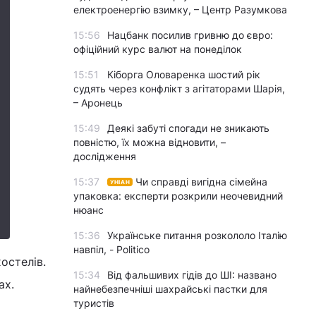
електроенергію взимку, – Центр Разумкова
15:56
Нацбанк посилив гривню до євро:
офіційний курс валют на понеділок
15:51
Кіборга Оловаренка шостий рік
судять через конфлікт з агітаторами Шарія,
– Аронець
15:49
Деякі забуті спогади не зникають
повністю, їх можна відновити, –
дослідження
15:37
Чи справді вигідна сімейна
УНІАН
упаковка: експерти розкрили неочевидний
нюанс
15:36
Українське питання розкололо Італію
навпіл, - Politico
остелів.
15:34
Від фальшивих гідів до ШІ: названо
ах.
найнебезпечніші шахрайські пастки для
туристів