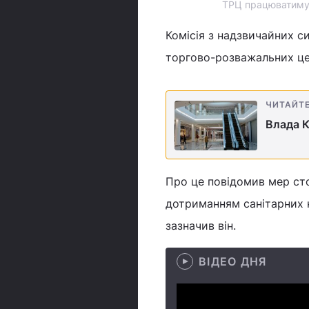
ТРЦ працюватимуть
Комісія з надзвичайних с
торгово-розважальних цен
ЧИТАЙТ
Влада К
Про це повідомив мер стол
дотриманням санітарних н
зазначив він.
ВІДЕО ДНЯ