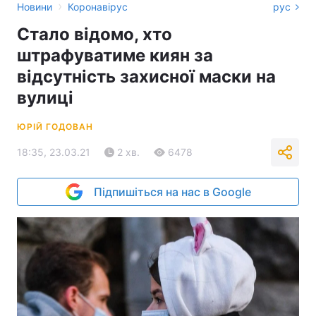
›
Новини
Коронавірус
рус
Стало відомо, хто
штрафуватиме киян за
відсутність захисної маски на
вулиці
ЮРІЙ ГОДОВАН
18:35, 23.03.21
2 хв.
6478
Підпишіться на нас в Google