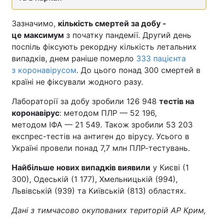
Лонгріди
Зазначимо,
кількість смертей за добу -
це максимум
з початку пандемії. Другий день
Відео з Youtube
Статті
поспіль фіксують рекордну кількість летальних
випадків, днем раніше померло
333 пацієнта
Інтерв'ю
Думки
з коронавірусом
. До цього понад 300 смертей в
країні не фіксували жодного разу.
Архів
Вакансії
Лабораторії за добу зробили 126 948
тестів на
Контакти
коронавірус
: методом ПЛР — 52 196,
методом ІФА — 21 549. Також зробили 53 203
Послуги
експрес-тестів на антиген до вірусу. Усього в
Україні провели понад 7,7 млн ПЛР-тестувань.
Найбільше нових випадків виявили
у Києві (1
300), Одеській (1 177), Хмельницькій (994),
Львівській (939) та Київській (813) областях.
Дані з тимчасово окупованих територій АР Крим,