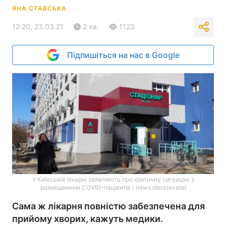
ЯНА СТАВСЬКА
12:20, 23.03.21
2 хв.
1123
Підпишіться на нас в Google
У Київській лікарні заявляють про критичну ситуацію з
розміщенням COVID-пацієнтів / news.obozrevatel
Сама ж лікарня повністю забезпечена для
прийому хворих, кажуть медики.