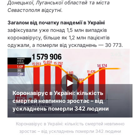
Донецької, Луганської областей та міста
Севастополя відсутні.
Тема оформлення
Загалом від початку пандемії в Україні
зафіксували уже понад 1,5 млн випадків
коронавірусу, більше як 1,2 млн пацієнтів
одужали, а померли від ускладнень — 30 773.
Коронавірус в Україні: кількість
смертей невпинно зростає – від
ускладнень померли 342 людини
Коронавірус в Україні: кількість смертей невпинно
зростає – від ускладнень померли 342 людини