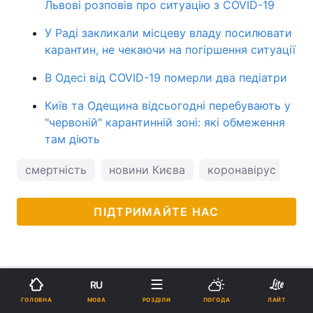
Львові розповів про ситуацію з COVID-19
У Раді закликали місцеву владу посилювати
карантин, не чекаючи на погіршення ситуації
В Одесі від COVID-19 померли два педіатри
Київ та Одещина відсьогодні перебувають у
"червоній" карантинній зоні: які обмеження
там діють
смертність
новини Києва
коронавірус в Укра
ПІДТРИМАЙТЕ НАС
RU
МОВА
ГОЛОВНА
РОЗДІЛИ
ПОГОДА
ЛАЙТ