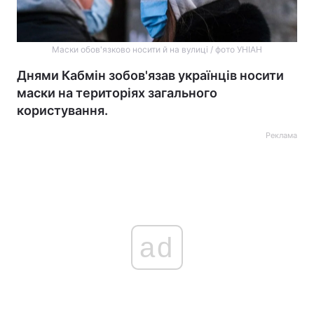
Маски обов'язково носити й на вулиці / фото УНІАН
Днями Кабмін зобов'язав українців носити
маски на територіях загального
користування.
Реклама
ad