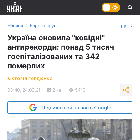
›
Новини
Коронавірус
рус
Україна оновила "ковідні"
антирекорди: понад 5 тисяч
госпіталізованих та 342
померлих
ВІКТОРІЯ ГОРДІЄНКО
08:40, 24.03.21
2 хв.
5410
Підпишіться на нас в Google