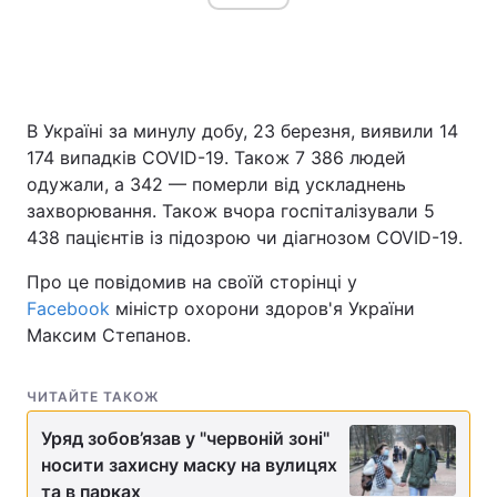
Головна
Війна
В Україні за минулу добу, 23 березня, виявили 14
Україна
Політика
174 випадків COVID-19. Також 7 386 людей
одужали, а 342 — померли від ускладнень
Економіка
Світ
захворювання. Також вчора госпіталізували 5
438 пацієнтів із підозрою чи діагнозом COVID-19.
Спорт
Наука
Про це повідомив на своїй сторінці у
Техно і зв'язок
Лайт
Facebook
міністр охорони здоров'я України
Максим Степанов.
Зброя
Інциденти
Здоров'я
Туризм
ЧИТАЙТЕ ТАКОЖ
Цікавинки
Уряд зобов’язав у "червоній зоні"
Погода
носити захисну маску на вулицях
Екологія
Регіони
та в парках