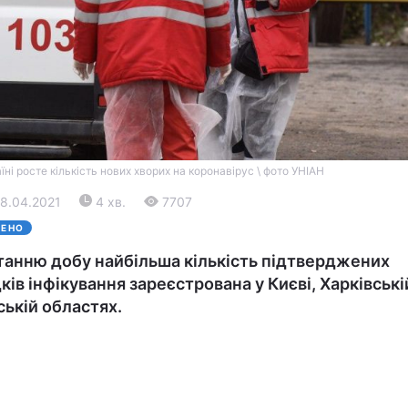
їні росте кількість нових хворих на коронавірус \ фото УНІАН
Війна
08.04.2021
4 хв.
7707
ЛЕНО
Політика
танню добу найбільша кількість підтверджених
ків інфікування зареєстрована у Києві, Харківські
Світ
ській областях.