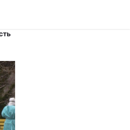
рус ›
ість