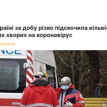
›
Коронавірус
раїні за добу різко підскочила кільк
их хворих на коронавірус
ПОГОРІЛА