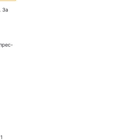
. За
прес-
(1