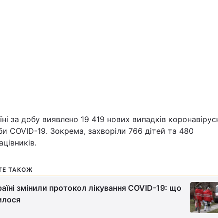
Львів
Харків
Наука
їні за добу виявлено 19 419 нових випадків коронавірус
Лайт
и COVID-19. Зокрема, захворіли 766 дітей та 480
цівників.
Інциденти
ТЕ ТАКОЖ
Туризм
раїні змінили протокол лікування COVID-19: що
илося
Погода