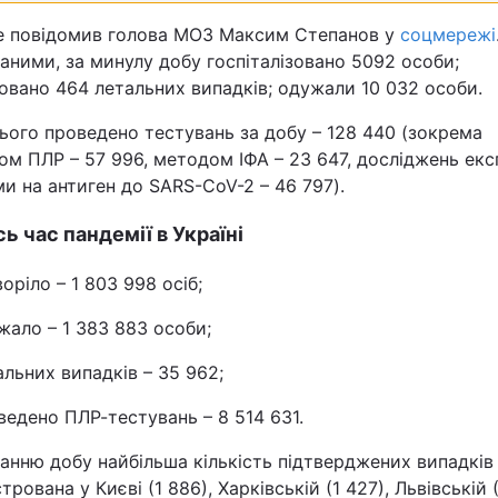
Статті
е повідомив голова МОЗ Максим Степанов у
соцмережі
аними, за минулу добу госпіталізовано 5092 особи;
Думки
овано 464 летальних випадків; одужали 10 032 особи.
ього проведено тестувань за добу – 128 440 (зокрема
Вакансії
м ПЛР – 57 996, методом ІФА – 23 647, досліджень екс
и на антиген до SARS-CoV-2 – 46 797).
сь час пандемії в Україні
оріло – 1 803 998 осіб;
жало – 1 383 883 особи;
Фотобанк
альних випадків – 35 962;
Пресцентр
ведено ПЛР-тестувань – 8 514 631.
анню добу найбільша кількість підтверджених випадків
трована у Києві (1 886), Харківській (1 427), Львівській 