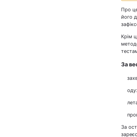
Відео з Youtube
Про ц
його д
Інтерв'ю
зафікс
Крім ц
Архів
методо
тестам
Контакти
За ве
ПОСЛУГИ
захв
оду
Реклама на сайті
лет
Моніторинг
про
За ост
зареєс