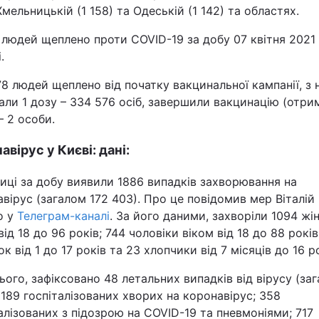
Хмельницькій (1 158) та Одеській (1 142) та областях.
 людей щеплено проти COVID-19 за добу 07 квітня 2021
.
8 людей щеплено від початку вакцинальної кампанії, з 
ли 1 дозу – 334 576 осіб, завершили вакцинацію (отри
– 2 особи.
авірус у Києві: дані:
иці за добу виявили 1886 випадків захворювання на
вірус (загалом 172 403). Про це повідомив мер Віталій
о у
Телеграм-каналі
. За його даними, захворіли 1094 жі
від 18 до 96 років; 744 чоловіки віком від 18 до 88 років
ок від 1 до 17 років та 23 хлопчики від 7 місяців до 16 р
ього, зафіксовано 48 летальних випадків від вірусу (за
 189 госпіталізованих хворих на коронавірус; 358
алізованих з підозрою на COVID-19 та пневмоніями; 717