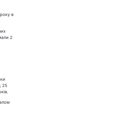
 року в
них
мали 2
нки
; 25
оків.
галом