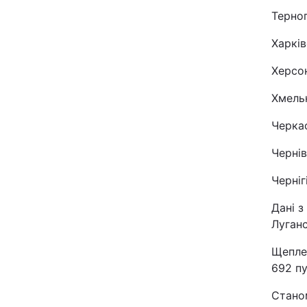
Терноп
Харків
Херсон
Хмельн
Черкас
Чернів
Черніг
Дані з
Луганс
Щеплен
692 п
Станом