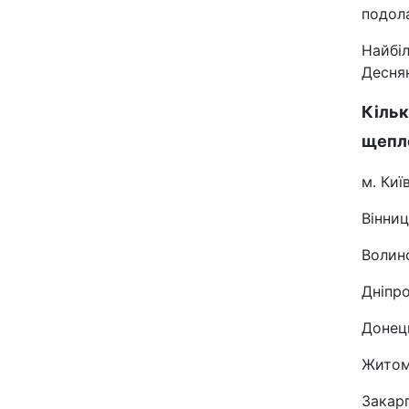
подола
Найбі
Деснян
Кільк
щепл
м. Киї
Вінниц
Волинс
Дніпро
Донець
Житом
Закарп