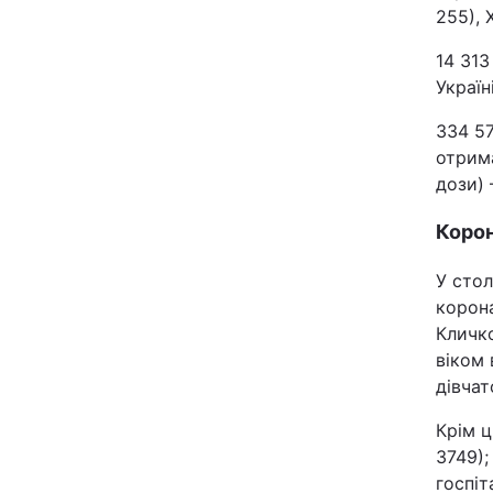
255), 
14 313
Україні
334 57
отрима
дози) 
Корон
У стол
корона
Кличк
віком 
дівчат
Крім ц
3749);
госпіт