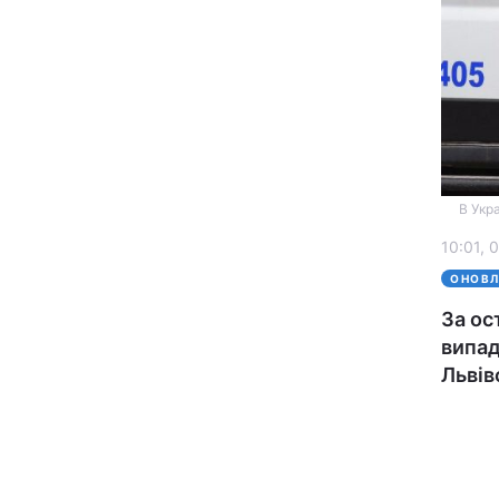
В Укра
Головна
10:01, 
ОНОВ
Україна
За ос
випад
Економіка
Львів
Екологія
РЕГІОНИ