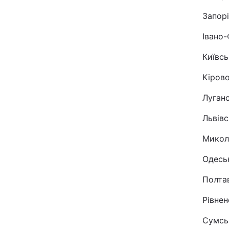
Запорі
Івано-
Київсь
Кірово
Луганс
Львівс
Микола
Одеськ
Полтав
Рівнен
Сумськ