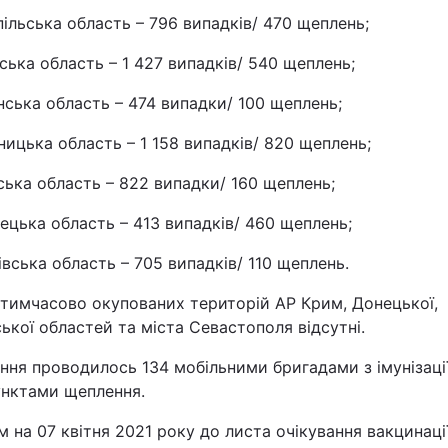
ільська область – 796 випадків/ 470 щеплень;
ська область – 1 427 випадків/ 540 щеплень;
ська область – 474 випадки/ 100 щеплень;
ицька область – 1 158 випадків/ 820 щеплень;
ька область – 822 випадки/ 160 щеплень;
ецька область – 413 випадків/ 460 щеплень;
івська область – 705 випадків/ 110 щеплень.
 тимчасово окупованих територій АР Крим, Донецької,
ької областей та міста Севастополя відсутні.
ня проводилось 134 мобільними бригадами з імунізаці
унктами щеплення.
 на 07 квітня 2021 року до листа очікування вакцинації