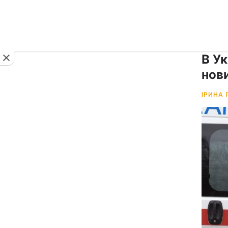
Новини
В Ук
нов
ІРИНА 