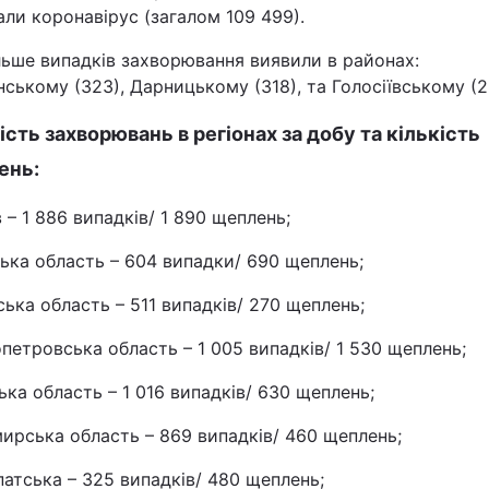
ли коронавірус (загалом 109 499).
льше випадків захворювання виявили в районах:
ському (323), Дарницькому (318), та Голосіївському (2
ість захворювань в регіонах за добу та кількість
ень:
в – 1 886 випадків/ 1 890 щеплень;
ька область – 604 випадки/ 690 щеплень;
ька область – 511 випадків/ 270 щеплень;
петровська область – 1 005 випадків/ 1 530 щеплень;
ка область – 1 016 випадків/ 630 щеплень;
ирська область – 869 випадків/ 460 щеплень;
атська – 325 випадків/ 480 щеплень;