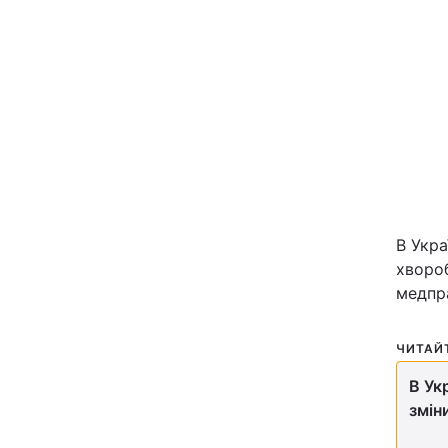
Київ
Дніпро
Одеса
Спорт
В Укра
Техно і зв'язок
хвороб
медпра
Зброя
ЧИТАЙ
Здоров'я
В Ук
змін
Цікавинки