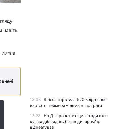
гляду
 навіть
4 липня.
овнені
13:38
Roblox втратила $70 млрд своєї
вартості: геймерам нема в що грати
13:28
На Дніпропетровщині люди вже
кілька діб сидять без води: прем’єр
відреагував