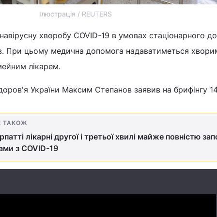
Ілюстрація / REUTERS
навірусну хворобу COVID-19 в умовах стаціонарного до
ів. При цьому медична допомога надаватиметься хворим
імейним лікарем.
доров'я України Максим Степанов заявив на брифінгу 1
Е ТАКОЖ
рпатті лікарні другої і третьої хвилі майже повністю зап
ами з COVID-19