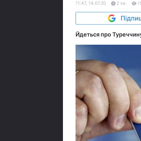
11:47, 14.07.20
2 хв.
1
Підпиш
Йдеться про Туреччину,