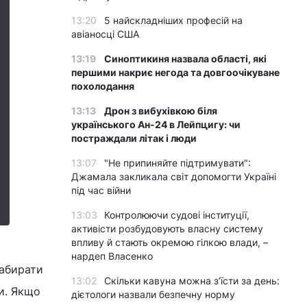
13:20
5 найскладніших професій на
авіаносці США
13:19
Синоптикиня назвала області, які
першими накриє негода та довгоочікуване
похолодання
13:13
Дрон з вибухівкою біля
українського Ан-24 в Лейпцигу: чи
постраждали літак і люди
13:07
"Не припиняйте підтримувати":
Джамала закликала світ допомогти Україні
під час війни
13:03
Контролюючи судові інституції,
активісти розбудовують власну систему
впливу й стають окремою гілкою влади, –
нардеп Власенко
набирати
13:02
Скільки кавуна можна з’їсти за день:
ги. Якщо
дієтологи назвали безпечну норму