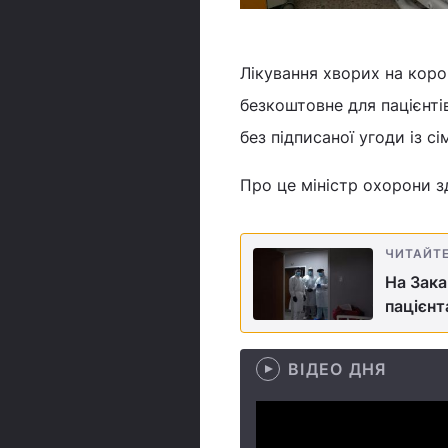
Лікування хворих на коро
безкоштовне для пацієнт
без підписаної угоди із с
Про це міністр охорони з
ЧИТАЙТ
На Зака
пацієнт
ВІДЕО ДНЯ