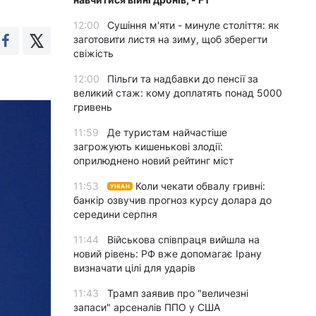
12:00
Сушіння м'яти - минуле століття: як
заготовити листя на зиму, щоб зберегти
свіжість
12:00
Пільги та надбавки до пенсії за
великий стаж: кому доплатять понад 5000
гривень
11:59
Де туристам найчастіше
загрожують кишенькові злодії:
оприлюднено новий рейтинг міст
11:53
Коли чекати обвалу гривні:
УНІАН
банкір озвучив прогноз курсу долара до
середини серпня
11:44
Військова співпраця вийшла на
новий рівень: РФ вже допомагає Ірану
визначати цілі для ударів
11:43
Трамп заявив про "величезні
запаси" арсеналів ППО у США