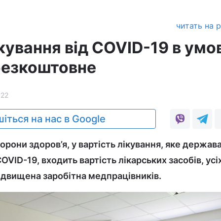
читать на 
кування від COVID-19 в умо
безкоштовне
622
іться на нас в Google
орони здоров’я, у вартість лікування, яке держав
VID-19, входить вартість лікарських засобів, усі
підвищена заробітна медпрацівників.