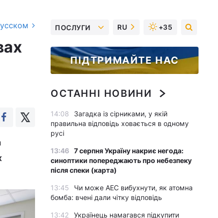
русском
RU
+35
ПОСЛУГИ
вах
ПІДТРИМАЙТЕ НАС
ОСТАННІ НОВИНИ
14:08
Загадка із сірниками, у якій
правильна відповідь ховається в одному
русі
а
13:46
7 серпня Україну накриє негода:
х
синоптики попереджають про небезпеку
після спеки (карта)
13:45
Чи може АЕС вибухнути, як атомна
бомба: вчені дали чітку відповідь
13:42
Українець намагався підкупити