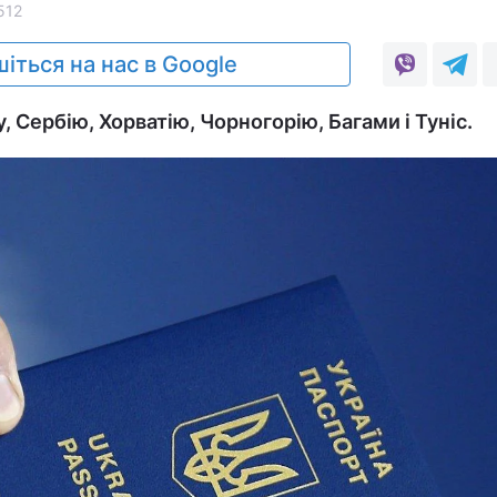
512
іться на нас в Google
 Сербію, Хорватію, Чорногорію, Багами і Туніс.