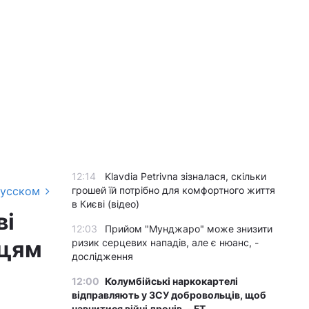
12:14
Klavdia Petrivna зізналася, скільки
русском
грошей їй потрібно для комфортного життя
в Києві (відео)
ві
12:03
Прийом "Мунджаро" може знизити
нцям
ризик серцевих нападів, але є нюанс, -
дослідження
12:00
Колумбійські наркокартелі
відправляють у ЗСУ добровольців, щоб
навчитися війні дронів, - FT