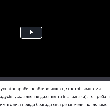
Play
Video
русної хвороби, особливо якщо це гострі симптоми
адусів, ускладнення дихання та інші ознаки), то треба 
 симптоми, і приїде бригада екстреної медичної допомо