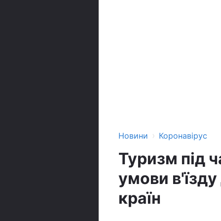
›
Новини
Коронавірус
Туризм під ч
умови в'їзд
країн