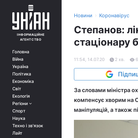
›
Новини
Коронавірус
Степанов: лі
ІНФОРМАЦІЙНЕ
стаціонару 
АГЕНТСТВО
Головна
Війна
11:54, 14.07.20
2 хв.
Україна
Підпиш
Політика
Економіка
Світ
За словами міністра ох
Екологія
компенсує хворим на CO
Регіони
маніпуляцій, а також 
Спорт
Наука
Техно і зв'язок
Лайт