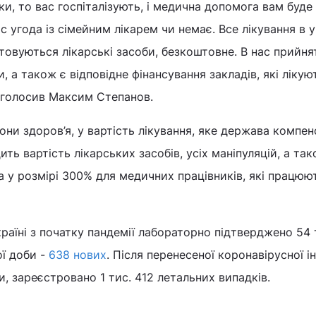
ки, то вас госпіталізують, і медична допомога вам буде
ас угода із сімейним лікарем чи немає. Все лікування в 
товуються лікарські засоби, безкоштовне. В нас прийня
и, а також є відповідне фінансування закладів, які лікую
наголосив Максим Степанов.
они здоров’я, у вартість лікування, яке держава компен
ть вартість лікарських засобів, усіх маніпуляцій, а та
а у розмірі 300% для медичних працівників, які працюю
раїні з початку пандемії лабораторно підтверджено 54 
ї доби -
638 нових
. Після перенесеної коронавірусної ін
и, зареєстровано 1 тис. 412 летальних випадків.