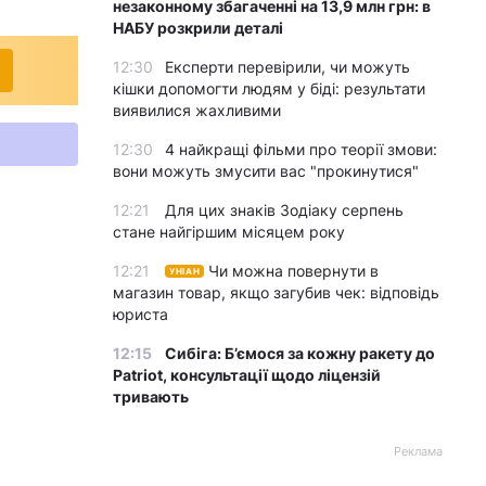
незаконному збагаченні на 13,9 млн грн: в
НАБУ розкрили деталі
12:30
Експерти перевірили, чи можуть
кішки допомогти людям у біді: результати
виявилися жахливими
12:30
4 найкращі фільми про теорії змови:
вони можуть змусити вас "прокинутися"
12:21
Для цих знаків Зодіаку серпень
стане найгіршим місяцем року
12:21
Чи можна повернути в
УНІАН
магазин товар, якщо загубив чек: відповідь
юриста
12:15
Сибіга: Б’ємося за кожну ракету до
Patriot, консультації щодо ліцензій
тривають
Реклама