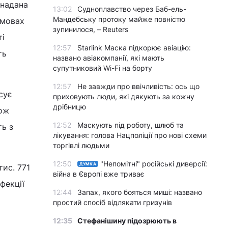
 надана
13:02
Судноплавство через Баб-ель-
Мандебську протоку майже повністю
умовах
зупинилося, – Reuters
ті
12:57
Starlink Маска підкорює авіацію:
ть
названо авіакомпанії, які мають
супутниковий Wi-Fi на борту
12:57
Не завжди про ввічливість: ось що
сує
приховують люди, які дякують за кожну
дрібницю
кож
12:52
Маскують під роботу, шлюб та
ть з
лікування: голова Нацполіції про нові схеми
торгівлі людьми
12:50
"Непомітні" російські диверсії:
ДУМКА
тис. 771
війна в Європі вже триває
фекції
12:44
Запах, якого бояться миші: названо
простий спосіб відлякати гризунів
12:35
Стефанішину підозрюють в