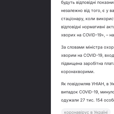
будуть відповідні показни
незалежно від того, є у в
стаціонару, коли викорис
відповідні нормативні акт
хворих на COVID-19», – 
За словами міністра охор
хворим на COVID-19, входи
підвищена заробітна плат
коронахворими.
Як повідомляв УНІАН, в Ук
випадок COVID-19, минуло
одужали 27 тис. 154 особ
коронавірус в Україні