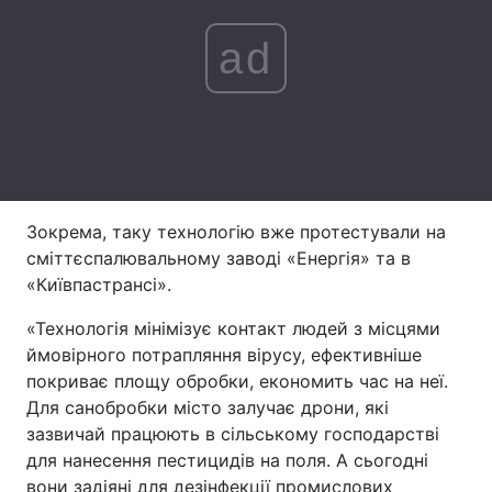
Лонгріди
ad
Відео з Youtube
Статті
Інтерв'ю
Думки
Архів
Вакансії
Зокрема, таку технологію вже протестували на
Контакти
сміттєспалювальному заводі «Енергія» та в
«Київпастрансі».
Послуги
«Технологія мінімізує контакт людей з місцями
ймовірного потрапляння вірусу, ефективніше
покриває площу обробки, економить час на неї.
Для санобробки місто залучає дрони, які
зазвичай працюють в сільському господарстві
для нанесення пестицидів на поля. А сьогодні
вони задіяні для дезінфекції промислових