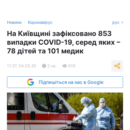
›
Новини
Коронавірус
рус
На Київщині зафіксовано 853
випадки COVID-19, серед яких –
78 дітей та 101 медик
11:27, 04.05.20
2 хв.
819
Підпишіться на нас в Google