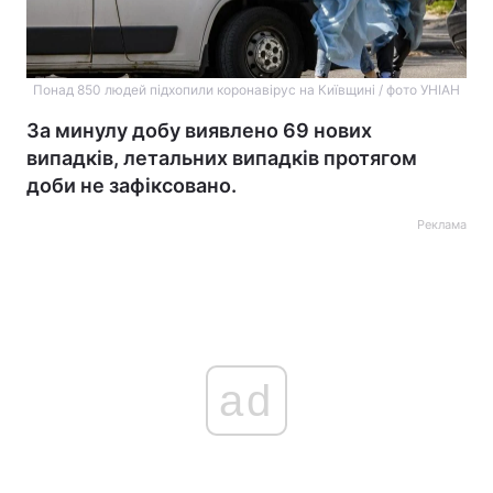
Понад 850 людей підхопили коронавірус на Київщині / фото УНІАН
За минулу добу виявлено 69 нових
випадків, летальних випадків протягом
доби не зафіксовано.
Реклама
ad