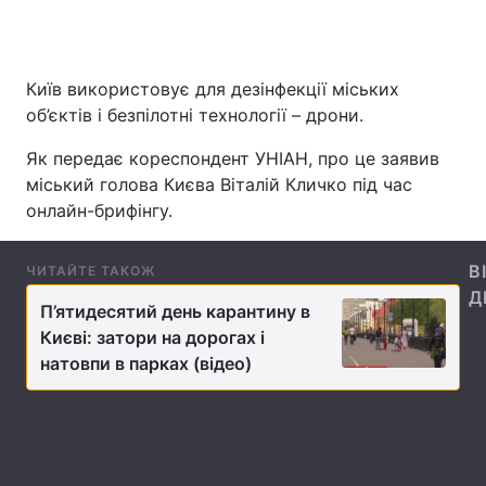
Київ використовує для дезінфекції міських
Головна
Війна
об’єктів і безпілотні технології – дрони.
Україна
Політика
Як передає кореспондент УНІАН, про це заявив
міський голова Києва Віталій Кличко під час
Економіка
Світ
онлайн-брифінгу.
Спорт
Наука
В
ЧИТАЙТЕ ТАКОЖ
Техно і зв'язок
Лайт
Д
П’ятидесятий день карантину в
Зброя
Інциденти
Києві: затори на дорогах і
натовпи в парках (відео)
Здоров'я
Туризм
Цікавинки
Погода
Екологія
Регіони