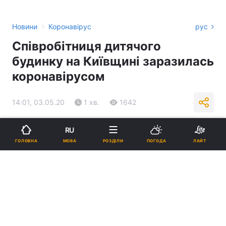
›
Новини
Коронавірус
рус
Співробітниця дитячого
будинку на Київщині заразилась
коронавірусом
14:01, 03.05.20
1 хв.
1642
Підпишіться на нас в Google
RU
МОВА
ГОЛОВНА
РОЗДІЛИ
ПОГОДА
ЛАЙТ