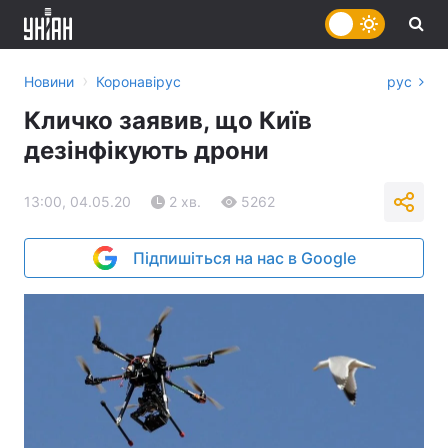
›
Новини
Коронавірус
рус
Кличко заявив, що Київ
дезінфікують дрони
13:00, 04.05.20
2 хв.
5262
Підпишіться на нас в Google