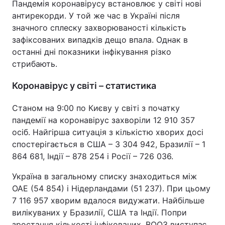
Пандемія коронавірусу встановлює у світі нові
антирекорди. У той же час в Україні після
значного сплеску захворюваності кількість
зафіксованих випадків дещо впала. Однак в
Головна
Війна
останні дні показники інфікування різко
стрибають.
Україна
Політика
Коронавірус у світі – статистика
Економіка
Світ
Станом на 9:00 по Києву у світі з початку
Спорт
Наука
пандемії на коронавірус захворіли 12 910 357
осіб. Найгірша ситуація з кількістю хворих досі
Техно і зв'язок
Лайт
спостерігається в США – 3 304 942, Бразилії – 1
Зброя
Інциденти
864 681, Індії – 878 254 і Росії – 726 036.
Україна в загальному списку знаходиться між
Здоров'я
Туризм
ОАЕ (54 854) і Нідерландами (51 237). При цьому
Цікавинки
Погода
7 116 957 хворим вдалося видужати. Найбільше
вилікуваних у Бразилії, США та Індії. Попри
Екологія
Регіони
зростання кількості інфікованих, ВООЗ виступає