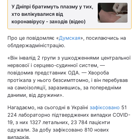
У Дніпрі братимуть плазму у тих,
хто вилікувалися від
коронавірусу - заходів (відео)
Про це повідомляє «
Думская
», посилаючись на
облдержадміністрацію.
«Він інвалід 2 групи з ушкодженнями центральної
нервової і серцево-судинної систем, —
повідомив представник ОДА. — Хвороба
протікала у нього безсимптомно, і він перебував
на самоізоляції, заразившись, за попередніми
даними, від дружини».
Нагадаємо, на сьогодні в Україні
зафіксовано
51
224 лабораторно підтверджених випадки COVID-
19, з них 1327 летальних, 23 784 пацієнти
одужали. За добу зафіксовано 810 нових
випадків.