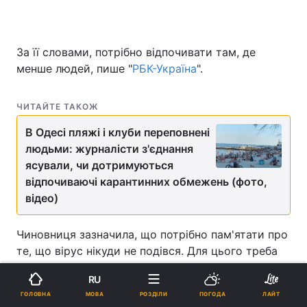
За її словами, потрібно відпочивати там, де
менше людей, пише "
РБК-Україна
".
ЧИТАЙТЕ ТАКОЖ
В Одесі пляжі і клуби переповнені
людьми: журналісти з'єднання
ясували, чи дотримуються
відпочиваючі карантинних обмежень (фото,
відео)
Чиновниця зазначила, що потрібно пам'ятати про
те, що вірус нікуди не подівся. Для цього треба
носити маску в приміщеннях і уникати скупчень
RU
людей. Тому вона радить відпочивати в місцях,
МОВА
ГОЛОВНА
РОЗДІЛИ
ПОГОДА
ЛАЙТ
де менше людей - на річках, озерах,