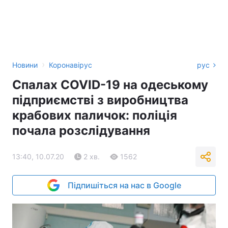
›
Новини
Коронавірус
рус
Спалах COVID-19 на одеському
підприємстві з виробництва
крабових паличок: поліція
почала розслідування
13:40, 10.07.20
2 хв.
1562
Підпишіться на нас в Google