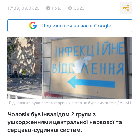
17:39, 09.07.20
1 хв.
3623
Підпишіться на нас в Google
Від коронавіруса помер хворий, у якого не було симптомів / УНІАН
Чоловік був інвалідом 2 групи з
ушкодженнями центральної нервової та
серцево-судинної систем.