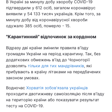
В Україні за минулу добу хворобу COVID-19
підтвердили у 612 осіб, загалом коронавірус
Тема оформлення
виявили у 54 133 тисяч українців. Крім того, за
минулу добу від коронавірусної хвороби
одужало 385 осіб, померло - 15.
"Карантинний" відпочинок за кордоном
Відразу дві країни змінили правила в'їзду
громадян України на період карантину. Так, без
додаткових обмежень в'їзд до Чорногорії
дозволять
тільки для тих мандрівників
, які
прибувають в країну літаками на передбачених
законом умовах.
Водночас
Хорватія зобов'язала українців
проходити двотижневу самоізоляцію після в'їзду
на територію країни або показувати результат
тесту на COVID-19.