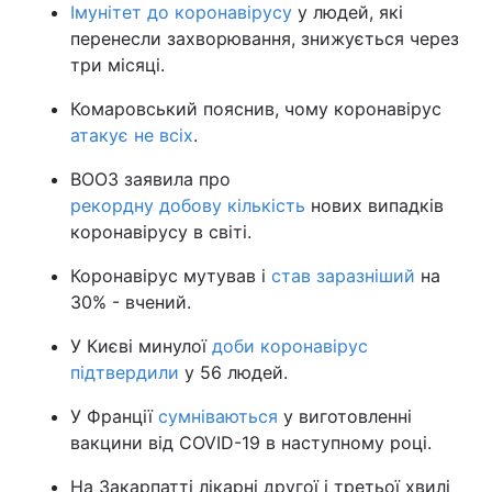
Імунітет до коронавірусу
у людей, які
перенесли захворювання, знижується через
три місяці.
Комаровський пояснив, чому коронавірус
атакує не всіх
.
ВООЗ заявила про
рекордну добову кількість
нових випадків
коронавірусу в світі.
Коронавірус мутував і
став заразніший
на
30% - вчений.
У Києві минулої
доби коронавірус
підтвердили
у 56 людей.
У Франції
сумніваються
у виготовленні
вакцини від COVID-19 в наступному році.
На Закарпатті лікарні другої і третьої хвилі