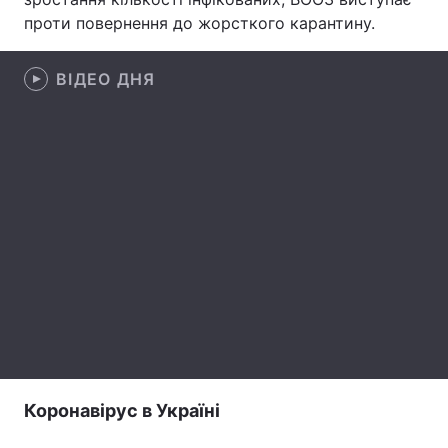
проти повернення до жорсткого карантину.
Лонгріди
ВІДЕО ДНЯ
Відео з Youtube
Статті
Інтерв'ю
Думки
Архів
Вакансії
Контакти
Послуги
Коронавірус в Україні