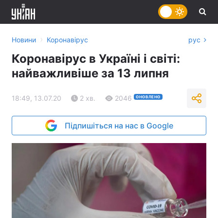
›
Новини
Коронавірус
рус
Коронавірус в Україні і світі:
найважливіше за 13 липня
18:49, 13.07.20
2 хв.
2046
ОНОВЛЕНО
Підпишіться на нас в Google