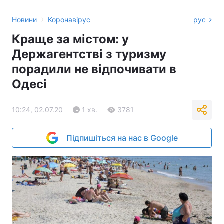
›
Новини
Коронавірус
рус
Краще за містом: у
Держагентстві з туризму
порадили не відпочивати в
Одесі
10:24, 02.07.20
1 хв.
3781
Підпишіться на нас в Google