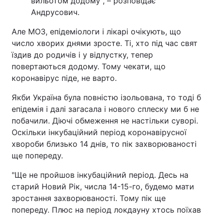
вильотом додому", – розповідає
Андрусович.
Але МОЗ, епідеміологи і лікарі очікують, що
число хворих днями зросте. Ті, хто під час свят
їздив до родичів і у відпустку, тепер
повертаються додому. Тому чекати, що
коронавірус піде, не варто.
Якби Україна була повністю ізольована, то тоді б
епідемія і далі загасала і нового сплеску ми б не
побачили. Діючі обмеження не настільки суворі.
Оскільки інкубаційний період коронавірусної
хвороби близько 14 днів, то пік захворюваності
ще попереду.
"Ще не пройшов інкубаційний період. Десь на
старий Новий Рік, числа 14-15-го, будемо мати
зростання захворюваності. Тому пік ще
попереду. Плюс на період локдауну хтось поїхав