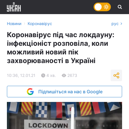
›
Новини
Коронавірус
рус
Коронавірус під час локдауну:
інфекціоніст розповіла, коли
можливий новий пік
захворюваності в Україні
10:36, 12.01.21
4 хв.
2673
Підпишіться на нас в Google