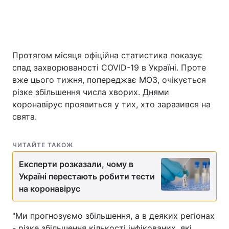
Головна
Війна
Протягом місяця офіційна статистика показує
Україна
Політика
спад захворюваності COVID-19 в Україні. Проте
вже цього тижня, попереджає МОЗ, очікується
Економіка
Світ
різке збільшення числа хворих. Днями
коронавірус проявиться у тих, хто заразився на
Спорт
Наука
свята.
Техно і зв'язок
Лайт
ЧИТАЙТЕ ТАКОЖ
Зброя
Інциденти
Експерти розказали, чому в
Україні перестають робити тести
Здоров'я
Туризм
на коронавірус
Цікавинки
Погода
"Ми прогнозуємо збільшення, а в деяких регіонах
Екологія
Регіони
- різке збільшення кількості інфікованих, які