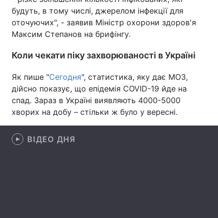
будуть, в тому числі, джерелом інфекції для
Лонгріди
оточуючих", - заявив Міністр охорони здоров'я
Максим Степанов на брифінгу.
Відео з Youtube
Статті
Коли чекати піку захворюваності в Україні
Інтерв'ю
Думки
Як пише "
Сегодня
", статистика, яку дає МОЗ,
дійсно показує, що епідемія COVID-19 йде на
Архів
Вакансії
спад. Зараз в Україні виявляють 4000-5000
Контакти
хворих на добу – стільки ж було у вересні.
Послуги
ВІДЕО ДНЯ