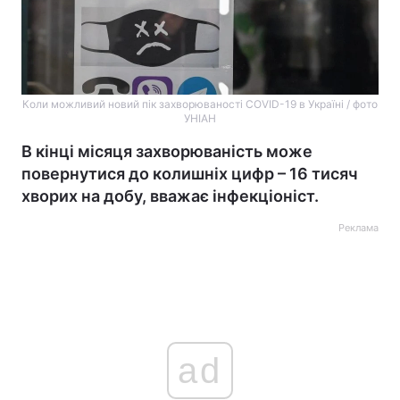
Коли можливий новий пік захворюваності COVID-19 в Україні / фото
УНІАН
В кінці місяця захворюваність може
повернутися до колишніх цифр – 16 тисяч
хворих на добу, вважає інфекціоніст.
Реклама
ad