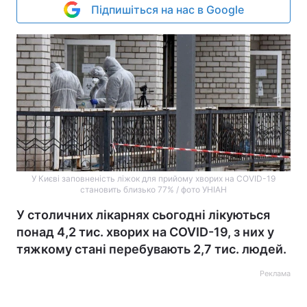
Підпишіться на нас в Google
У Києві заповненість ліжок для прийому хворих на COVID-19
становить близько 77% / фото УНІАН
У столичних лікарнях сьогодні лікуються
понад 4,2 тис. хворих на COVID-19, з них у
тяжкому стані перебувають 2,7 тис. людей.
Реклама