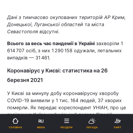
Дані з тимчасово окупованих територій АР Крим,
Донецької, Луганської областей та міста
Севастополя відсутні.
Всього за весь час пандемії в Україні
захворіли 1
614 707 осіб, з них 1 290 158 одужали, летальних
випадків — 31 461.
Коронавірус у Києві: статистика на 26
березня 2021
У Києві за минулу добу коронавірусну хворобу
COVID-19 виявили у 1 тис. 164 людей, 37 хворих
померли. Як передає кореспондент УНІАН, про це
повідомив Київський міський голова Віталій
RU
Кличко під час онлайн-прес-брифінгу.
МОВА
ГОЛОВНА
РОЗДІЛИ
ПОГОДА
ЛАЙТ