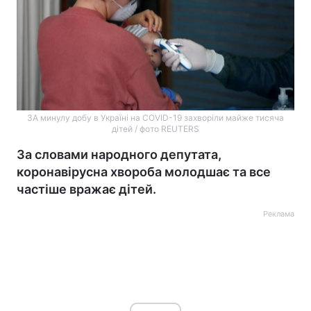
ЗА минулу добу в Україні на COVID-19 захворіли майже тисяча
дітей / фото REUTERS
За словами народного депутата,
коронавірусна хвороба молодшає та все
частіше вражає дітей.
Реклама