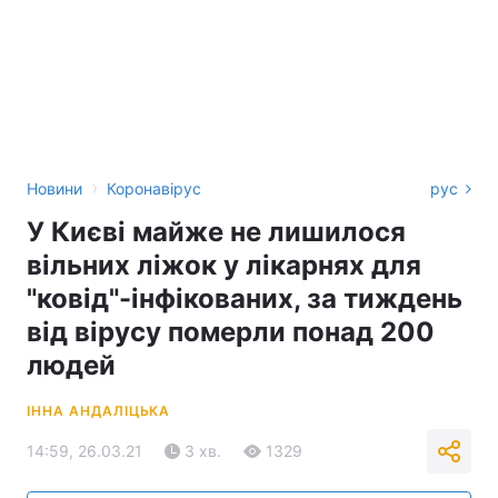
›
Новини
Коронавірус
рус
У Києві майже не лишилося
вільних ліжок у лікарнях для
"ковід"-інфікованих, за тиждень
від вірусу померли понад 200
людей
ІННА АНДАЛІЦЬКА
14:59, 26.03.21
3 хв.
1329