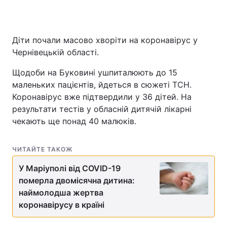
Діти почали масово хворіти на коронавірус у
Головна
Війна
Чернівецькій області.
Україна
Політика
Щодоби на Буковині ушпиталюють до 15
маленьких пацієнтів, йдеться в сюжеті ТСН.
Економіка
Світ
Коронавірус вже підтвердили у 36 дітей. На
результати тестів у обласній дитячій лікарні
Спорт
Наука
чекають ще понад 40 малюків.
Техно і зв'язок
Лайт
ЧИТАЙТЕ ТАКОЖ
Зброя
Інциденти
У Маріуполі від COVID-19
Здоров'я
Туризм
померла двомісячна дитина:
наймолодша жертва
Цікавинки
Погода
коронавірусу в країні
Екологія
Регіони