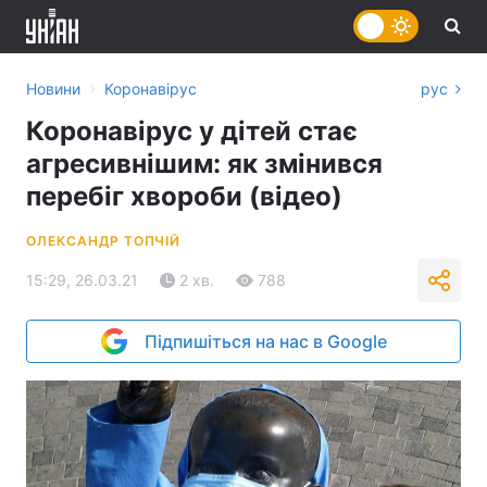
›
Новини
Коронавірус
рус
Коронавірус у дітей стає
агресивнішим: як змінився
перебіг хвороби (відео)
ОЛЕКСАНДР ТОПЧІЙ
15:29, 26.03.21
2 хв.
788
Підпишіться на нас в Google