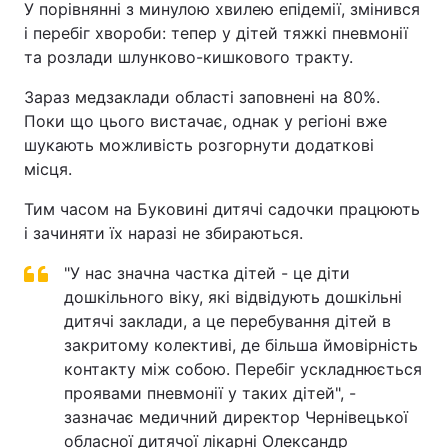
У порівнянні з минулою хвилею епідемії, змінився
і перебіг хвороби: тепер у дітей тяжкі пневмонії
Лонгріди
та розлади шлунково-кишкового тракту.
Відео з Youtube
Статті
Зараз медзаклади області заповнені на 80%.
Поки що цього вистачає, однак у регіоні вже
Інтерв'ю
Думки
шукають можливість розгорнути додаткові
місця.
Архів
Вакансії
Тим часом на Буковині дитячі садочки працюють
Контакти
і зачиняти їх наразі не збираються.
Послуги
"У нас значна частка дітей - це діти
дошкільного віку, які відвідують дошкільні
дитячі заклади, а це перебування дітей в
закритому колективі, де більша ймовірність
контакту між собою. Перебіг ускладнюється
проявами пневмонії у таких дітей", -
зазначає медичний директор Чернівецької
обласної дитячої лікарні Олександр