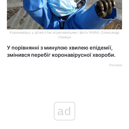
Коронавірус у дітей стає агресивнішим / фото УНІАН, Олександр
Синиця
У порівнянні з минулою хвилею епідемії,
змінився перебіг коронавірусної хвороби.
Реклама
ad