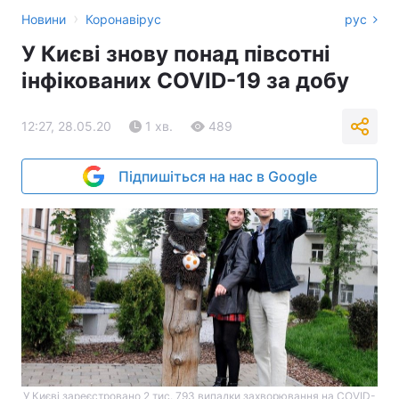
›
Новини
Коронавірус
рус
У Києві знову понад півсотні
інфікованих COVID-19 за добу
12:27, 28.05.20
1 хв.
489
Підпишіться на нас в Google
У Києві зареєстровано 2 тис. 793 випадки захворювання на COVID-