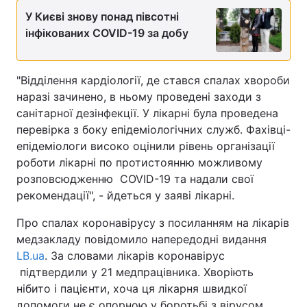
У Києві знову понад півсотні
Лонгріди
інфікованих COVID-19 за добу
Відео з Youtube
Статті
"Відділення кардіології, де стався спалах хвороби
Інтерв'ю
Думки
наразі зачинено, в ньому проведені заходи з
санітарної дезінфекції. У лікарні була проведена
Архів
Вакансії
перевірка з боку епідеміологічних служб. Фахівці-
епідеміологи високо оцінили рівень організації
Контакти
роботи лікарні по протистоянню можливому
розповсюдженню COVID-19 та надали свої
Послуги
рекомендації", - йдеться у заяві лікарні.
Про спалах коронавірусу з посиланням на лікарів
медзакладу повідомило напередодні видання
LB.ua
. За словами лікарів коронавірус
підтвердили у 21 медпрацівника. Хворіють
нібито і пацієнти, хоча ця лікарня швидкої
допомоги не є опорною у боротьбі з вірусом.