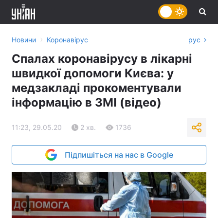
›
Новини
Коронавірус
рус
Спалах коронавірусу в лікарні
швидкої допомоги Києва: у
медзакладі прокоментували
інформацію в ЗМІ (відео)
11:23, 29.05.20
2 хв.
1736
Підпишіться на нас в Google