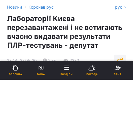
›
Новини
Коронавірус
рус
Лабораторії Києва
перезавантажені і не встигають
вчасно видавати результати
ПЛР-тестувань - депутат
17:14, 27.05.20
2 хв.
2272
RU
МОВА
ГОЛОВНА
РОЗДІЛИ
ПОГОДА
ЛАЙТ
Підпишіться на нас в Google