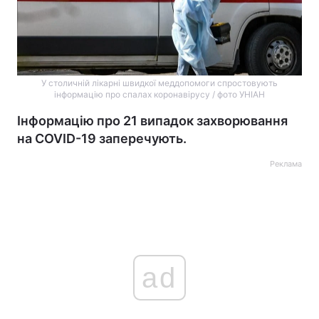
У столичній лікарні швидкої меддопомоги спростовують
інформацію про спалах коронавірусу / фото УНІАН
Інформацію про 21 випадок захворювання
на COVID-19 заперечують.
Реклама
ad