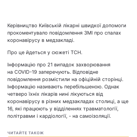
Керівництво Київській лікарні швидкої допомоги
Головна
Війна
прокоментувало повідомлення ЗМІ про спалах
коронавірусу в медзакладі.
Україна
Політика
Про це йдеться у сюжеті ТСН.
Економіка
Світ
Інформацію про 21 випадок захворювання
Спорт
Наука
на COVID-19 заперечують. Відповідне
повідомлення розмістили на офіційній сторінці.
Техно і зв'язок
Лайт
Інформацію називають перебільшеною. Однак
четверо їхніх лікарів нині лікуються від
Зброя
Інциденти
коронавірусу в різних медзакладах столиці, а ще
Здоров'я
Туризм
16, які працюють у відділеннях травматології,
політравми і кардіології, - на самоізоляції.
Цікавинки
Погода
ЧИТАЙТЕ ТАКОЖ
Екологія
Регіони