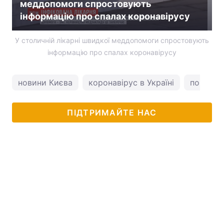
меддопомоги спростовують
інформацію про спалах коронавірусу
У столичній лікарні швидкої меддопомоги спростовують
інформацію про спалах коронавірусу
новини Києва
коронавірус в Україні
погода у
ПІДТРИМАЙТЕ НАС